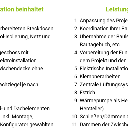
ation beinhaltet
Leistun
Anpassung des Proje
rbereiteten Steckdosen
Koordination Ihrer B
rol-Isolierung, Netz und
Übernahme der Baule
Bautagebuch, etc.
geschoss mit
Vorbereitung der Fu
ektroinstallation
dem Projekt und den
Zwischendecke ohne
Elektrische Installati
Klempnerarbeiten
chziegel je nach
Zentrale Lüftungssy
Estrich
Wärmepumpe als Hei
d- und Dachelementen
Hersteller)
 inkl. Montage,
Schließen/Dämmen d
Konfigurator gewählten
Dämmen der Zwisch