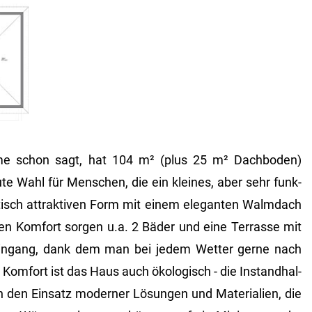
 schon sagt, hat 104 m² (plus 25 m² Dach­bo­den)
ute Wahl für Men­schen, die ein klei­nes, aber sehr funk­
p­tisch at­trak­ti­ven Form mit einem ele­gan­ten Walm­dach
­chen Kom­fort sor­gen u.a. 2 Bäder und eine Ter­ras­se mit
in­gang, dank dem man bei jedem Wet­ter gerne nach
m­fort ist das Haus auch öko­lo­gisch - die In­stand­hal­
den Ein­satz mo­der­ner Lö­sun­gen und Ma­te­ria­li­en, die