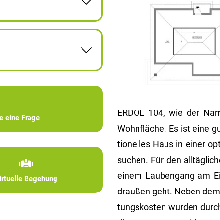
ERDOL 104, wie der Name
ie eine Frage
Wohn­flä­che. Es ist eine g
tio­nel­les Haus in einer o
su­chen. Für den all­täg­li
einem Lau­ben­gang am E
irtuelle Begehung
drau­ßen geht. Neben dem Ko
tungs­kos­ten wur­den durch 