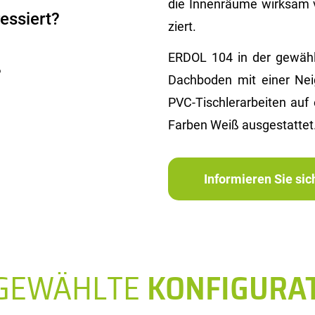
die In­nen­räu­me wirk­sam 
essiert?
ziert.
ERDOL 104 in der ge­wähl­t
?
Dach­bo­den mit einer Ne
PVC-Tisch­ler­ar­bei­ten a
Far­ben Weiß aus­ge­stat­tet
Informieren Sie si
SGEWÄHLTE
KONFIGURA