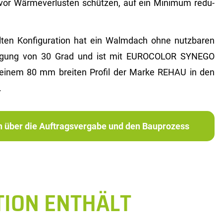
vor Wär­me­ver­lus­ten schüt­zen, auf ein Mi­ni­mum re­du­
en Kon­fi­gu­ra­ti­on hat ein Walm­dach ohne nutz­ba­ren
i­gung von 30 Grad und ist mit EU­RO­CO­LOR SYN­EGO
uf einem 80 mm brei­ten Pro­fil der Marke REHAU in den
.
ch über die Auftragsvergabe und den Bauprozess
TION ENTHÄLT