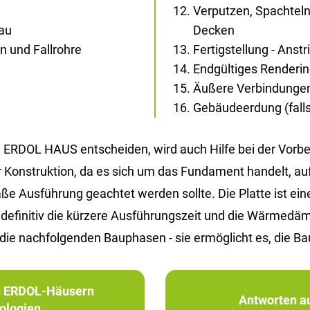
Verputzen, Spachtel
bau
Decken
 und Fallrohre
Fertigstellung - Anst
Endgültiges Renderi
Äußere Verbindunge
Gebäudeerdung (falls 
ERDOL HAUS ent­schei­den, wird auch Hilfe bei der Vor­be­re
er Kon­struk­ti­on, da es sich um das Fun­da­ment han­delt, a
Aus­füh­rung ge­ach­tet wer­den soll­te. Die Plat­te ist eine Al
d de­fi­ni­tiv die kür­ze­re Aus­füh­rungs­zeit und die Wär­me
die nach­fol­gen­den Bau­pha­sen - sie er­mög­licht es, die Ba
in ERDOL-Häusern
Antworten au
ologien