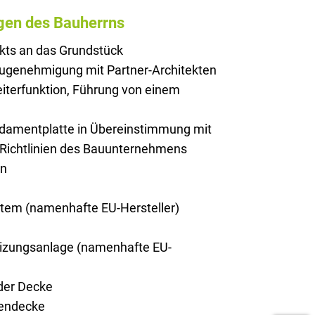
gen des Bauherrns
kts an das Grundstück
augenehmigung mit Partner-Architekten
iterfunktion, Führung von einem
ndamentplatte in Übereinstimmung mit
 Richtlinien des Bauunternehmens
on
stem (namenhafte EU-Hersteller)
zungsanlage (namenhafte EU-
er Decke
endecke