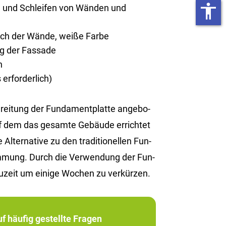
accessibility
n und Schleifen von Wänden und
rich der Wände, weiße Farbe
ng der Fassade
n
erforderlich)
i­tung der Fun­da­ment­plat­te an­ge­bo­
uf dem das ge­sam­te Ge­bäu­de er­rich­tet
­ter­na­ti­ve zu den tra­di­tio­nel­len Fun­
­däm­mung. Durch die Ver­wen­dung der Fun­
u­zeit um ei­ni­ge Wo­chen zu ver­kür­zen.
f häufig gestellte Fragen