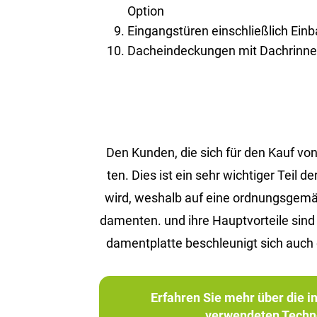
Option
Eingangstüren einschließlich Ein
Dacheindeckungen mit Dachrinnen
Den Kun­den, die sich für den Kauf von 
ten. Dies ist ein sehr wich­ti­ger Teil d
wird, wes­halb auf eine ord­nungs­ge­mä­ße 
da­men­ten. und ihre Haupt­vor­tei­le sin
da­ment­plat­te be­schleu­nigt sich auch 
Erfahren Sie mehr über die 
verwendeten Techn