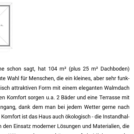
 schon sagt, hat 104 m² (plus 25 m² Dach­bo­den)
ute Wahl für Men­schen, die ein klei­nes, aber sehr funk­
p­tisch at­trak­ti­ven Form mit einem ele­gan­ten Walm­dach
­chen Kom­fort sor­gen u.a. 2 Bäder und eine Ter­ras­se mit
in­gang, dank dem man bei jedem Wet­ter gerne nach
m­fort ist das Haus auch öko­lo­gisch - die In­stand­hal­
den Ein­satz mo­der­ner Lö­sun­gen und Ma­te­ria­li­en, die