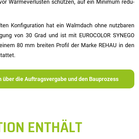
vor Wär­me­ver­lus­ten schüt­zen, auf ein Mi­ni­mum re­du­
en Kon­fi­gu­ra­ti­on hat ein Walm­dach ohne nutz­ba­ren
i­gung von 30 Grad und ist mit EU­RO­CO­LOR SYN­EGO
uf einem 80 mm brei­ten Pro­fil der Marke REHAU in den
tat­tet.
ch über die Auftragsvergabe und den Bauprozess
TION ENTHÄLT