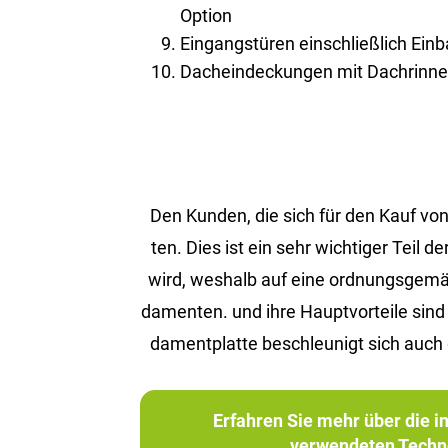
Option
Eingangstüren einschließlich Ein
Dacheindeckungen mit Dachrinnen
Den Kun­den, die sich für den Kauf von 
ten. Dies ist ein sehr wich­ti­ger Teil d
wird, wes­halb auf eine ord­nungs­ge­mä­ße 
da­men­ten. und ihre Haupt­vor­tei­le sin
da­ment­plat­te be­schleu­nigt sich auch 
Erfahren Sie mehr über die 
verwendeten Techn