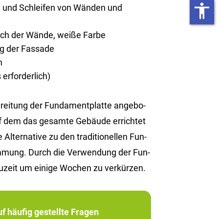
accessibility
n und Schleifen von Wänden und
rich der Wände, weiße Farbe
ng der Fassade
n
erforderlich)
i­tung der Fun­da­ment­plat­te an­ge­bo­
uf dem das ge­sam­te Ge­bäu­de er­rich­tet
­ter­na­ti­ve zu den tra­di­tio­nel­len Fun­
­däm­mung. Durch die Ver­wen­dung der Fun­
u­zeit um ei­ni­ge Wo­chen zu ver­kür­zen.
f häufig gestellte Fragen