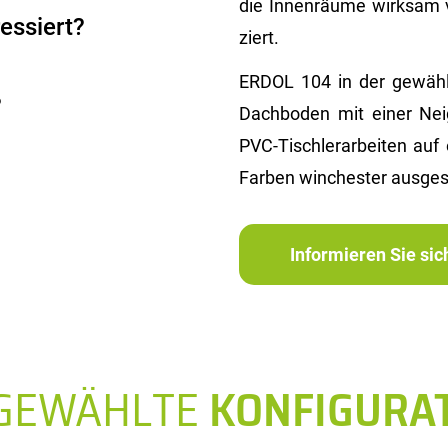
die In­nen­räu­me wirk­sam 
essiert?
ziert.
ERDOL 104 in der ge­wähl­t
?
Dach­bo­den mit einer Ne
PVC-Tisch­ler­ar­bei­ten a
Far­ben win­ches­ter aus­ge­s
Informieren Sie si
SGEWÄHLTE
KONFIGURA