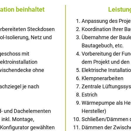
ation beinhaltet
Leistun
Anpassung des Proje
rbereiteten Steckdosen
Koordination Ihrer B
rol-Isolierung, Netz und
Übernahme der Baule
Bautagebuch, etc.
geschoss mit
Vorbereitung der Fu
ektroinstallation
dem Projekt und den
Zwischendecke ohne
Elektrische Installati
Klempnerarbeiten
chziegel je nach
Zentrale Lüftungssy
Estrich
Wärmepumpe als Hei
d- und Dachelementen
Hersteller)
 inkl. Montage,
Schließen/Dämmen d
Konfigurator gewählten
Dämmen der Zwisch