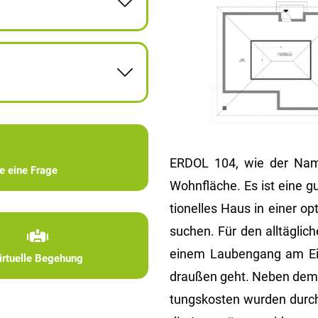
ERDOL 104, wie der Name
ie eine Frage
Wohn­flä­che. Es ist eine g
tio­nel­les Haus in einer o
su­chen. Für den all­täg­li
einem Lau­ben­gang am E
irtuelle Begehung
drau­ßen geht. Neben dem Ko
tungs­kos­ten wur­den durch 