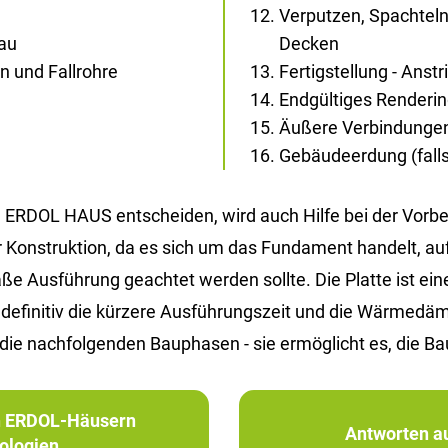
Verputzen, Spachtel
bau
Decken
 und Fallrohre
Fertigstellung - Anst
Endgültiges Renderi
Äußere Verbindunge
Gebäudeerdung (falls 
ERDOL HAUS ent­schei­den, wird auch Hilfe bei der Vor­be­re
er Kon­struk­ti­on, da es sich um das Fun­da­ment han­delt, a
Aus­füh­rung ge­ach­tet wer­den soll­te. Die Plat­te ist eine Al
d de­fi­ni­tiv die kür­ze­re Aus­füh­rungs­zeit und die Wär­me
die nach­fol­gen­den Bau­pha­sen - sie er­mög­licht es, die Ba
in ERDOL-Häusern
Antworten au
ologien