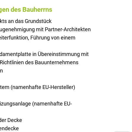
gen des Bauherrns
kts an das Grundstück
augenehmigung mit Partner-Architekten
iterfunktion, Führung von einem
ndamentplatte in Übereinstimmung mit
 Richtlinien des Bauunternehmens
on
stem (namenhafte EU-Hersteller)
zungsanlage (namenhafte EU-
er Decke
endecke