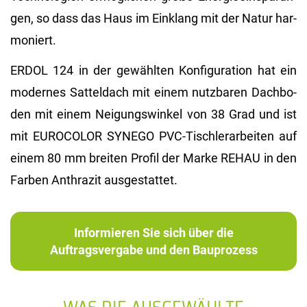
gen, so dass das Haus im Ein­klang mit der Natur har­
mo­niert.
ERDOL 124 in der ge­wähl­ten Kon­fi­gu­ra­ti­on hat ein
mo­der­nes Sat­tel­dach mit einem nutz­ba­ren Dach­bo­
den mit einem Nei­gungs­win­kel von 38 Grad und ist
mit EU­RO­CO­LOR SYN­EGO PVC-Tisch­ler­ar­bei­ten auf
einem 80 mm brei­ten Pro­fil der Marke REHAU in den
Far­ben An­thra­zit aus­ge­stat­tet.
Informieren Sie sich über die
Auftragsvergabe und den Bauprozess