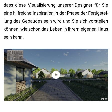
dass diese Vi­sua­li­sie­rung un­se­rer De­si­gner für Sie
eine hilf­rei­che In­spi­ra­ti­on in der Phase der Fer­tig­stel­
lung des Ge­bäu­des sein wird und Sie sich vor­stel­len
kön­nen, wie schön das Leben in Ihrem ei­ge­nen Haus
sein kann.