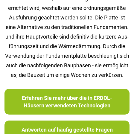
er­rich­tet wird, wes­halb auf eine ord­nungs­ge­mä­ße
Aus­füh­rung ge­ach­tet wer­den soll­te. Die Plat­te ist
eine Al­ter­na­ti­ve zu den tra­di­tio­nel­len Fun­da­men­ten.
und ihre Haupt­vor­tei­le sind de­fi­ni­tiv die kür­ze­re Aus­
füh­rungs­zeit und die Wär­me­däm­mung. Durch die
Ver­wen­dung der Fun­da­ment­plat­te be­schleu­nigt sich
auch die nach­fol­gen­den Bau­pha­sen - sie er­mög­licht
es, die Bau­zeit um ei­ni­ge Wo­chen zu ver­kür­zen.
Erfahren Sie mehr über die in ERDOL-
Häusern verwendeten Technologien
Antworten auf häufig gestellte Fragen