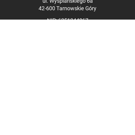
ul. Wyspiańskiego 6a
42-600 Tarnowskie Góry
Links unterstreic
NIP: 6351844867
REGON: 369312535
KRS: 0000715071
Sąd Rejonowy w Katowicach,
Wydział VIII Gospodarczy KRS
Kapitał zakładowy: 1.100.000
PLN
VERKAUFSBÜRO
ul. Kwiatowa 2B
43-195 Mikołów
Polen
e-mail:
biuro@erdolhaus.pl