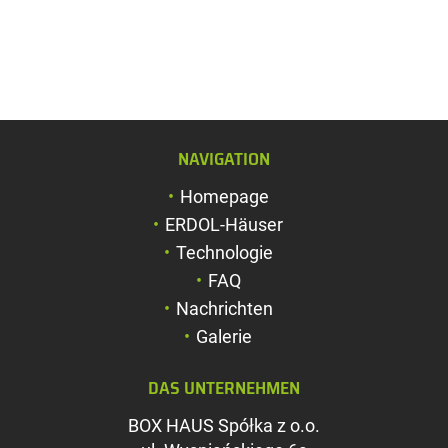
NAVIGATION
Schriftgröße verg
Homepage
Schriftgröße verk
ERDOL-Häuser
Zeichenabstand v
Technologie
FAQ
Zeichenabstand v
Nachrichten
Farben umkehren
Galerie
Graustufen
DAS UNTERNEHMEN
Großer Mauszeig
BOX HAUS Spółka z o.o.
Leseführung