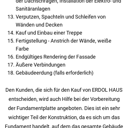
der Dachschrägen, Installation der Elektro- und
Sanitäranlagen
Verputzen, Spachteln und Schleifen von
Wänden und Decken
Kauf und Einbau einer Treppe
Fertigstellung - Anstrich der Wände, weiße
Farbe
Endgültiges Rendering der Fassade
Äußere Verbindungen
Gebäudeerdung (falls erforderlich)
Den Kun­den, die sich für den Kauf von ERDOL HAUS
ent­schei­den, wird auch Hilfe bei der Vor­be­rei­tung
der Fun­da­ment­plat­te an­ge­bo­ten. Dies ist ein sehr
wich­ti­ger Teil der Kon­struk­ti­on, da es sich um das
Fun­da­ment han­delt, auf dem das ge­sam­te Ge­bäu­de