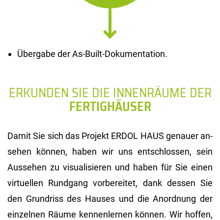
Übergabe der As-Built-Dokumentation.
ERKUNDEN SIE DIE INNENRÄUME DER
FERTIGHÄUSER
Damit Sie sich das Pro­jekt ERDOL HAUS ge­nau­er an­
se­hen kön­nen, haben wir uns ent­schlos­sen, sein
Aus­se­hen zu vi­sua­li­sie­ren und haben für Sie einen
vir­tu­el­len Rund­gang vor­be­rei­tet, dank des­sen Sie
den Grund­riss des Hau­ses und die An­ord­nung der
ein­zel­nen Räume ken­nen­ler­nen kön­nen. Wir hof­fen,