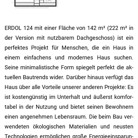
ERDOL 124 mit einer Flä­che von 142 m² (222 m² in
der Ver­si­on mit nutz­ba­rem Dach­ge­schoss) ist ein
per­fek­tes Pro­jekt für Men­schen, die ein Haus in
einem ein­fa­chens und mo­der­nes Haus su­chen.
Seine mi­ni­ma­lis­ti­sche Form spie­gelt per­fekt die ak­
tu­el­len Bau­trends wider. Dar­über hin­aus ver­fügt das
Haus über alle Vor­tei­le un­se­rer an­de­ren Pro­jek­te: Es
ist kos­ten­güns­tig im Un­ter­halt und äu­ßerst kom­for­
ta­bel in der Nut­zung und bie­tet sei­nen Be­woh­nern
einen an­ge­neh­men Le­bens­raum. Die beim Bau ver­
wen­de­ten öko­lo­gi­schen Ma­te­ria­li­en und neus­ten
Tech­no­lo­gi­en er­mög­li­chen große En­er­gie­ein­spa­run­