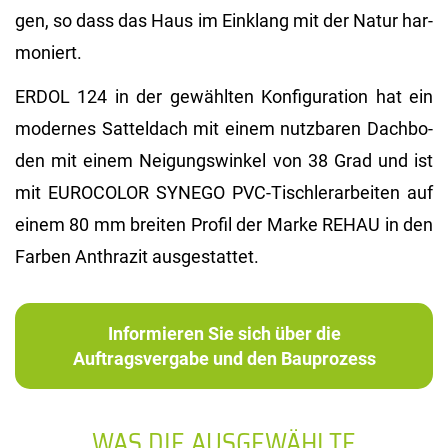
gen, so dass das Haus im Ein­klang mit der Natur har­
mo­niert.
ERDOL 124 in der ge­wähl­ten Kon­fi­gu­ra­ti­on hat ein
mo­der­nes Sat­tel­dach mit einem nutz­ba­ren Dach­bo­
den mit einem Nei­gungs­win­kel von 38 Grad und ist
mit EU­RO­CO­LOR SYN­EGO PVC-Tisch­ler­ar­bei­ten auf
einem 80 mm brei­ten Pro­fil der Marke REHAU in den
Far­ben An­thra­zit aus­ge­stat­tet.
Informieren Sie sich über die
Auftragsvergabe und den Bauprozess
WAS DIE AUSGEWÄHLTE