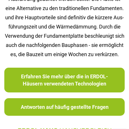
eine Al­ter­na­ti­ve zu den tra­di­tio­nel­len Fun­da­men­ten.
und ihre Haupt­vor­tei­le sind de­fi­ni­tiv die kür­ze­re Aus­
füh­rungs­zeit und die Wär­me­däm­mung. Durch die
Ver­wen­dung der Fun­da­ment­plat­te be­schleu­nigt sich
auch die nach­fol­gen­den Bau­pha­sen - sie er­mög­licht
es, die Bau­zeit um ei­ni­ge Wo­chen zu ver­kür­zen.
Erfahren Sie mehr über die in ERDOL-
Häusern verwendeten Technologien
Antworten auf häufig gestellte Fragen