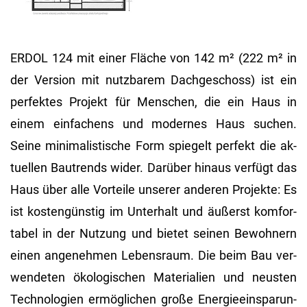
ERDOL 124 mit einer Flä­che von 142 m² (222 m² in
der Ver­si­on mit nutz­ba­rem Dach­ge­schoss) ist ein
per­fek­tes Pro­jekt für Men­schen, die ein Haus in
einem ein­fa­chens und mo­der­nes Haus su­chen.
Seine mi­ni­ma­lis­ti­sche Form spie­gelt per­fekt die ak­
tu­el­len Bau­trends wider. Dar­über hin­aus ver­fügt das
Haus über alle Vor­tei­le un­se­rer an­de­ren Pro­jek­te: Es
ist kos­ten­güns­tig im Un­ter­halt und äu­ßerst kom­for­
ta­bel in der Nut­zung und bie­tet sei­nen Be­woh­nern
einen an­ge­neh­men Le­bens­raum. Die beim Bau ver­
wen­de­ten öko­lo­gi­schen Ma­te­ria­li­en und neus­ten
Tech­no­lo­gi­en er­mög­li­chen große En­er­gie­ein­spa­run­