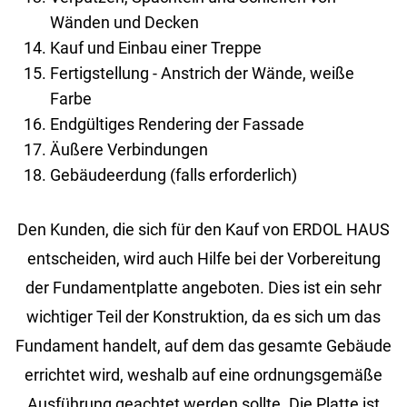
Wänden und Decken
Kauf und Einbau einer Treppe
Fertigstellung - Anstrich der Wände, weiße
Farbe
Endgültiges Rendering der Fassade
Äußere Verbindungen
Gebäudeerdung (falls erforderlich)
Den Kun­den, die sich für den Kauf von ERDOL HAUS
ent­schei­den, wird auch Hilfe bei der Vor­be­rei­tung
der Fun­da­ment­plat­te an­ge­bo­ten. Dies ist ein sehr
wich­ti­ger Teil der Kon­struk­ti­on, da es sich um das
Fun­da­ment han­delt, auf dem das ge­sam­te Ge­bäu­de
er­rich­tet wird, wes­halb auf eine ord­nungs­ge­mä­ße
Aus­füh­rung ge­ach­tet wer­den soll­te. Die Plat­te ist