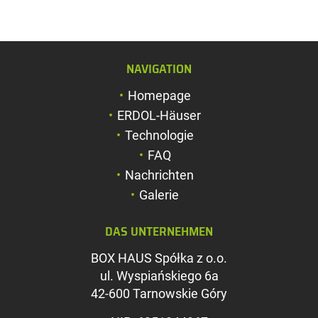
NAVIGATION
Schriftgröße verg
Homepage
Schriftgröße verk
ERDOL-Häuser
Zeichenabstand v
Technologie
FAQ
Zeichenabstand v
Nachrichten
Farben umkehren
Galerie
Graustufen
DAS UNTERNEHMEN
Großer Mauszeig
BOX HAUS Spółka z o.o.
Leseführung
ul. Wyspiańskiego 6a
42-600 Tarnowskie Góry
Links unterstreic