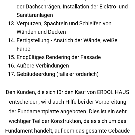
der Dachschrägen, Installation der Elektro- und
Sanitäranlagen
Verputzen, Spachteln und Schleifen von
Wänden und Decken
Fertigstellung - Anstrich der Wände, weiße
Farbe
Endgültiges Rendering der Fassade
Äußere Verbindungen
Gebäudeerdung (falls erforderlich)
Den Kun­den, die sich für den Kauf von ERDOL HAUS
ent­schei­den, wird auch Hilfe bei der Vor­be­rei­tung
der Fun­da­ment­plat­te an­ge­bo­ten. Dies ist ein sehr
wich­ti­ger Teil der Kon­struk­ti­on, da es sich um das
Fun­da­ment han­delt, auf dem das ge­sam­te Ge­bäu­de