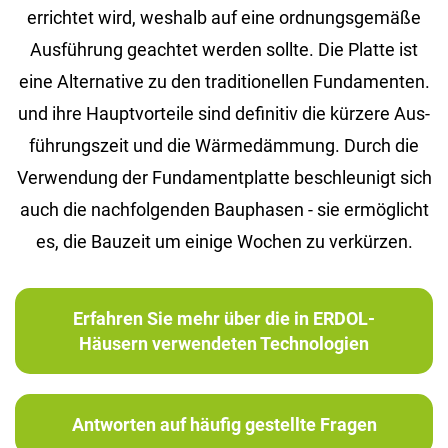
er­rich­tet wird, wes­halb auf eine ord­nungs­ge­mä­ße
Aus­füh­rung ge­ach­tet wer­den soll­te. Die Plat­te ist
eine Al­ter­na­ti­ve zu den tra­di­tio­nel­len Fun­da­men­ten.
und ihre Haupt­vor­tei­le sind de­fi­ni­tiv die kür­ze­re Aus­
füh­rungs­zeit und die Wär­me­däm­mung. Durch die
Ver­wen­dung der Fun­da­ment­plat­te be­schleu­nigt sich
auch die nach­fol­gen­den Bau­pha­sen - sie er­mög­licht
es, die Bau­zeit um ei­ni­ge Wo­chen zu ver­kür­zen.
Erfahren Sie mehr über die in ERDOL-
Häusern verwendeten Technologien
Antworten auf häufig gestellte Fragen