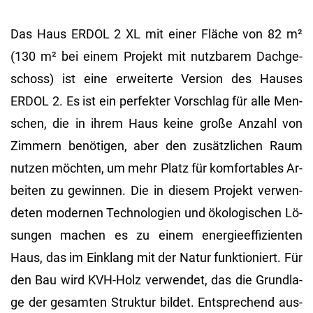
Das Haus ERDOL 2 XL mit einer Flä­che von 82 m²
(130 m² bei einem Pro­jekt mit nutz­ba­rem Dach­ge­
schoss) ist eine er­wei­ter­te Ver­si­on des Hau­ses
ERDOL 2. Es ist ein per­fek­ter Vor­schlag für alle Men­
schen, die in ihrem Haus keine große An­zahl von
Zim­mern be­nö­ti­gen, aber den zu­sätz­li­chen Raum
nut­zen möch­ten, um mehr Platz für kom­for­ta­bles Ar­
bei­ten zu ge­win­nen. Die in die­sem Pro­jekt ver­wen­
de­ten mo­der­nen Tech­no­lo­gi­en und öko­lo­gi­schen Lö­
sun­gen ma­chen es zu einem en­er­gie­ef­fi­zi­en­ten
Haus, das im Ein­klang mit der Natur funk­tio­niert. Für
den Bau wird KVH-Holz ver­wen­det, das die Grund­la­
ge der ge­sam­ten Struk­tur bil­det. Ent­spre­chend aus­