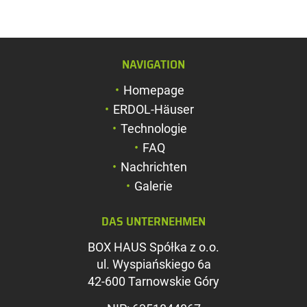
NAVIGATION
Schriftgröße verg
Homepage
Schriftgröße verk
ERDOL-Häuser
Zeichenabstand v
Technologie
FAQ
Zeichenabstand v
Nachrichten
Farben umkehren
Galerie
Graustufen
DAS UNTERNEHMEN
Großer Mauszeig
BOX HAUS Spółka z o.o.
Leseführung
ul. Wyspiańskiego 6a
42-600 Tarnowskie Góry
Links unterstreic