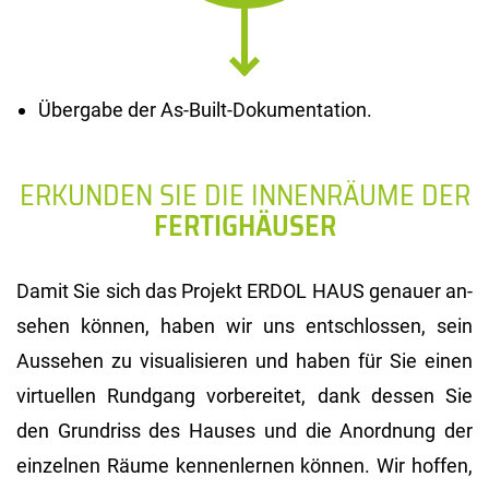
Übergabe der As-Built-Dokumentation.
ERKUNDEN SIE DIE INNENRÄUME DER
FERTIGHÄUSER
Damit Sie sich das Pro­jekt ERDOL HAUS ge­nau­er an­
se­hen kön­nen, haben wir uns ent­schlos­sen, sein
Aus­se­hen zu vi­sua­li­sie­ren und haben für Sie einen
vir­tu­el­len Rund­gang vor­be­rei­tet, dank des­sen Sie
den Grund­riss des Hau­ses und die An­ord­nung der
ein­zel­nen Räume ken­nen­ler­nen kön­nen. Wir hof­fen,