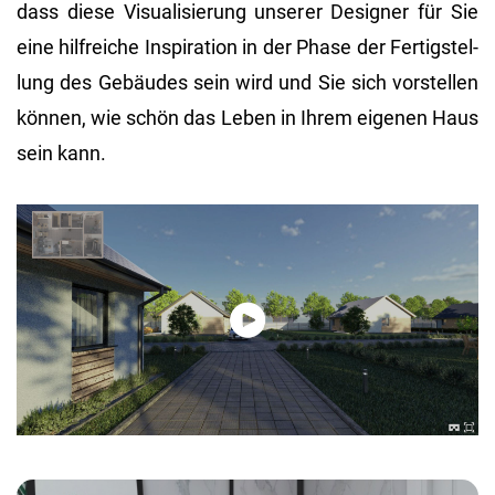
dass diese Vi­sua­li­sie­rung un­se­rer De­si­gner für Sie
eine hilf­rei­che In­spi­ra­ti­on in der Phase der Fer­tig­stel­
lung des Ge­bäu­des sein wird und Sie sich vor­stel­len
kön­nen, wie schön das Leben in Ihrem ei­ge­nen Haus
sein kann.