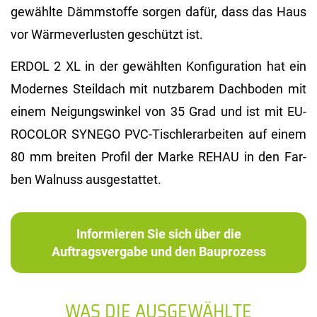
ge­wähl­te Dämm­stof­fe sor­gen dafür, dass das Haus
vor Wär­me­ver­lus­ten ge­schützt ist.
ERDOL 2 XL in der ge­wähl­ten Kon­fi­gu­ra­ti­on hat ein
Mo­der­nes Steil­dach mit nutz­ba­rem Dach­bo­den mit
einem Nei­gungs­win­kel von 35 Grad und ist mit EU­
RO­CO­LOR SYN­EGO PVC-Tisch­ler­ar­bei­ten auf einem
80 mm brei­ten Pro­fil der Marke REHAU in den Far­
ben Wal­nuss aus­ge­stat­tet.
Informieren Sie sich über die
Auftragsvergabe und den Bauprozess
WAS DIE AUSGEWÄHLTE