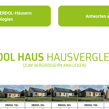
in ERDOL-Häusern
Antworten a
logien
DOL HAUS
HAUSVERGLE
(ZUM VERGRÖSSERN ANKLICKEN)