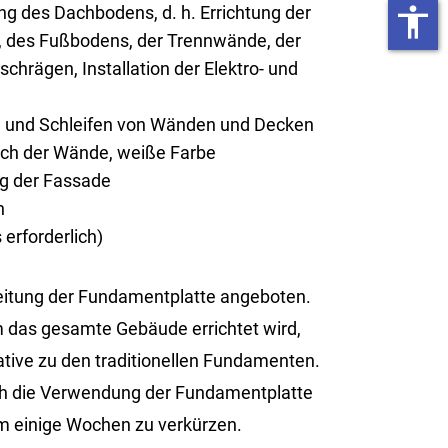
g des Dachbodens, d. h. Errichtung der
accessibility
 des Fußbodens, der Trennwände, der
chrägen, Installation der Elektro- und
n und Schleifen von Wänden und Decken
rich der Wände, weiße Farbe
ng der Fassade
n
erforderlich)
tung der Fun­da­ment­plat­te an­ge­bo­ten.
 das ge­sam­te Ge­bäu­de er­rich­tet wird,
i­ve zu den tra­di­tio­nel­len Fun­da­men­ten.
rch die Ver­wen­dung der Fun­da­ment­plat­te
m ei­ni­ge Wo­chen zu ver­kür­zen.