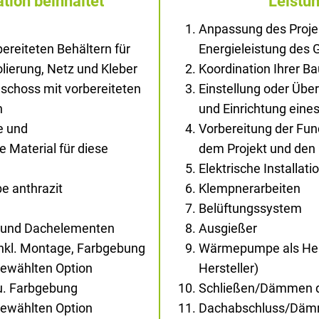
tion beinhaltet
Leistu
Anpassung des Proje
ereiteten Behältern für
Energieleistung des
solierung, Netz und Kleber
Koordination Ihrer B
schoss mit vorbereiteten
Einstellung oder Übe
n
und Einrichtung ein
e und
Vorbereitung der Fu
Material für diese
dem Projekt und den
Elektrische Installati
e anthrazit
Klempnerarbeiten
Belüftungssystem
- und Dachelementen
Ausgießer
inkl. Montage, Farbgebung
Wärmepumpe als Hei
gewählten Option
Hersteller)
au. Farbgebung
Schließen/Dämmen d
gewählten Option
Dachabschluss/Dä