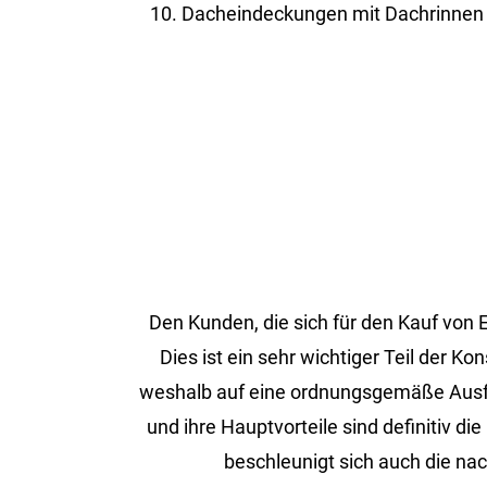
Dacheindeckungen mit Dachrinnen 
Den Kun­den, die sich für den Kauf von ER
Dies ist ein sehr wich­ti­ger Teil der Ko
wes­halb auf eine ord­nungs­ge­mä­ße Aus­füh­
und ihre Haupt­vor­tei­le sind de­fi­ni­tiv
be­schleu­nigt sich auch die nach