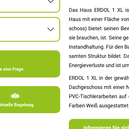
Das Haus ERDOL 1 XL ist e
Haus mit einer Flä­che von
schoss) bie­tet sei­nen Be
sie brau­chen, ist. Seine ge
In­stand­hal­tung. Für den 
sam­ten Struk­tur bil­det. D
En­er­gie­ver­lus­te und ist um
ie eine Frage
ERDOL 1 XL in der ge­wähl­t
Dach­ge­schoss mit einer 
PVC-Tisch­ler­ar­bei­ten a
irtuelle Begehung
Far­ben Weiß aus­ge­stat­tet
Informieren Sie si