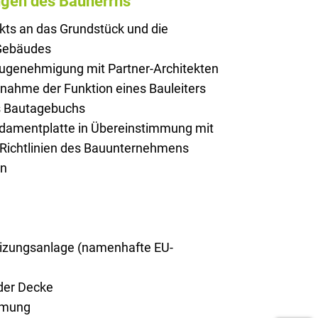
ngen des Bauherrns
kts an das Grundstück und die
 Gebäudes
augenehmigung mit Partner-Architekten
rnahme der Funktion eines Bauleiters
es Bautagebuchs
ndamentplatte in Übereinstimmung mit
 Richtlinien des Bauunternehmens
on
zungsanlage (namenhafte EU-
er Decke
mmung