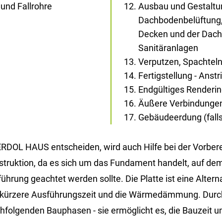
und Fallrohre
Ausbau und Gestaltun
Dachbodenbelüftung,
Decken und der Dachs
Sanitäranlagen
Verputzen, Spachtel
Fertigstellung - Anst
Endgültiges Renderi
Äußere Verbindunge
Gebäudeerdung (falls 
DOL HAUS ent­schei­den, wird auch Hilfe bei der Vor­be­rei­
n­struk­ti­on, da es sich um das Fun­da­ment han­delt, auf dem
rung ge­ach­tet wer­den soll­te. Die Plat­te ist eine Al­ter­na­t
 die kür­ze­re Aus­füh­rungs­zeit und die Wär­me­däm­mung. Du
­fol­gen­den Bau­pha­sen - sie er­mög­licht es, die Bau­zeit u