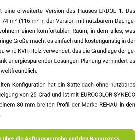
ine er­wei­ter­te Ver­si­on des Hau­ses ERDOL 1. Das
 74 m² (116 m² in der Ver­si­on mit nutz­ba­rem Dach­ge­
­woh­nern einen kom­for­ta­blen Raum, in dem alles, was
­rin­ge Größe macht es ein­fach und kos­ten­güns­tig in der
Bau wird KVH-Holz ver­wen­det, das die Grund­la­ge der ge­
ank en­er­gie­spa­ren­der Lö­sun­gen Pla­nung ver­hin­dert es
­welt­freund­lich.
en Kon­fi­gu­ra­ti­on hat ein Sat­tel­dach ohne nutz­ba­res
Nei­gung von 25 Grad und ist mit EU­RO­CO­LOR SYN­EGO
uf einem 80 mm brei­ten Pro­fil der Marke REHAU in den
.
ch über die Auftragsvergabe und den Bauprozess