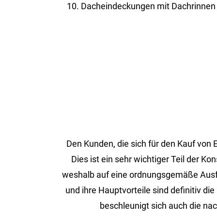
Dacheindeckungen mit Dachrinnen 
Den Kun­den, die sich für den Kauf von ER
Dies ist ein sehr wich­ti­ger Teil der Ko
wes­halb auf eine ord­nungs­ge­mä­ße Aus­füh­
und ihre Haupt­vor­tei­le sind de­fi­ni­tiv
be­schleu­nigt sich auch die nach