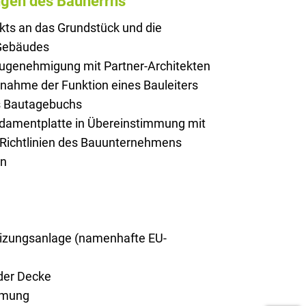
ngen des Bauherrns
kts an das Grundstück und die
 Gebäudes
augenehmigung mit Partner-Architekten
rnahme der Funktion eines Bauleiters
es Bautagebuchs
ndamentplatte in Übereinstimmung mit
 Richtlinien des Bauunternehmens
on
zungsanlage (namenhafte EU-
er Decke
mmung