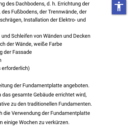
g des Dachbodens, d. h. Errichtung der
accessibility
 des Fußbodens, der Trennwände, der
chrägen, Installation der Elektro- und
n und Schleifen von Wänden und Decken
rich der Wände, weiße Farbe
ng der Fassade
n
erforderlich)
tung der Fun­da­ment­plat­te an­ge­bo­ten.
 das ge­sam­te Ge­bäu­de er­rich­tet wird,
i­ve zu den tra­di­tio­nel­len Fun­da­men­ten.
rch die Ver­wen­dung der Fun­da­ment­plat­te
m ei­ni­ge Wo­chen zu ver­kür­zen.