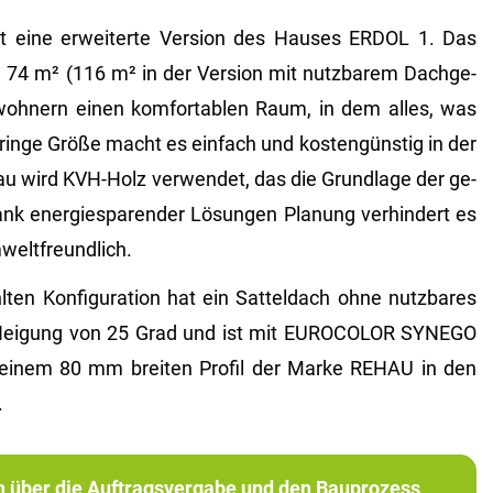
ine er­wei­ter­te Ver­si­on des Hau­ses ERDOL 1. Das
 74 m² (116 m² in der Ver­si­on mit nutz­ba­rem Dach­ge­
­woh­nern einen kom­for­ta­blen Raum, in dem alles, was
­rin­ge Größe macht es ein­fach und kos­ten­güns­tig in der
Bau wird KVH-Holz ver­wen­det, das die Grund­la­ge der ge­
ank en­er­gie­spa­ren­der Lö­sun­gen Pla­nung ver­hin­dert es
­welt­freund­lich.
en Kon­fi­gu­ra­ti­on hat ein Sat­tel­dach ohne nutz­ba­res
Nei­gung von 25 Grad und ist mit EU­RO­CO­LOR SYN­EGO
uf einem 80 mm brei­ten Pro­fil der Marke REHAU in den
.
ch über die Auftragsvergabe und den Bauprozess