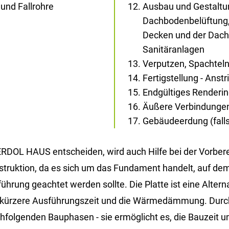
und Fallrohre
Ausbau und Gestaltun
Dachbodenbelüftung,
Decken und der Dachs
Sanitäranlagen
Verputzen, Spachtel
Fertigstellung - Anst
Endgültiges Renderi
Äußere Verbindunge
Gebäudeerdung (falls 
DOL HAUS ent­schei­den, wird auch Hilfe bei der Vor­be­rei­
n­struk­ti­on, da es sich um das Fun­da­ment han­delt, auf dem
rung ge­ach­tet wer­den soll­te. Die Plat­te ist eine Al­ter­na­t
 die kür­ze­re Aus­füh­rungs­zeit und die Wär­me­däm­mung. Du
­fol­gen­den Bau­pha­sen - sie er­mög­licht es, die Bau­zeit u