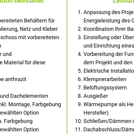
tion beinhaltet
Leistu
Anpassung des Proje
ereiteten Behältern für
Energieleistung des
solierung, Netz und Kleber
Koordination Ihrer B
schoss mit vorbereiteten
Einstellung oder Übe
n
und Einrichtung ein
e und
Vorbereitung der Fu
Material für diese
dem Projekt und den
Elektrische Installati
e anthrazit
Klempnerarbeiten
Belüftungssystem
- und Dachelementen
Ausgießer
inkl. Montage, Farbgebung
Wärmepumpe als Hei
gewählten Option
Hersteller)
au. Farbgebung
Schließen/Dämmen d
gewählten Option
Dachabschluss/Dä