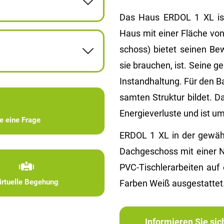
Das Haus ERDOL 1 XL ist e
Haus mit einer Flä­che von
schoss) bie­tet sei­nen Be
sie brau­chen, ist. Seine ge
In­stand­hal­tung. Für den 
sam­ten Struk­tur bil­det. D
En­er­gie­ver­lus­te und ist um
ie eine Frage
ERDOL 1 XL in der ge­wähl­t
Dach­ge­schoss mit einer 
PVC-Tisch­ler­ar­bei­ten a
irtuelle Begehung
Far­ben Weiß aus­ge­stat­tet
Informieren Sie si