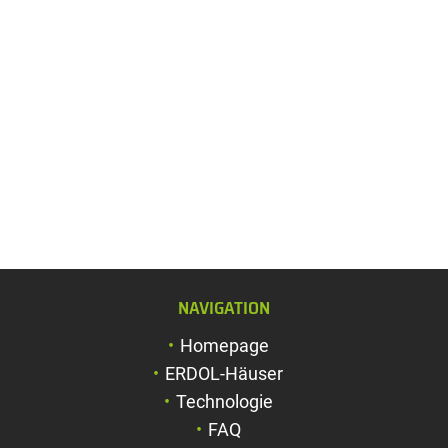
NAVIGATION
Schriftgröße verg
Homepage
Schriftgröße verk
ERDOL-Häuser
Zeichenabstand v
Technologie
FAQ
Zeichenabstand v