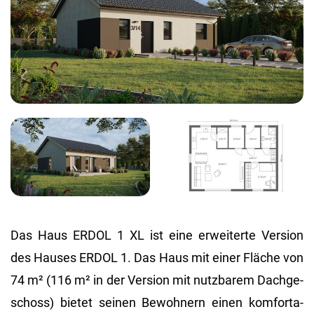
Das Haus ERDOL 1 XL ist eine er­wei­ter­te Ver­si­on
des Hau­ses ERDOL 1. Das Haus mit einer Flä­che von
74 m² (116 m² in der Ver­si­on mit nutz­ba­rem Dach­ge­
schoss) bie­tet sei­nen Be­woh­nern einen kom­for­ta­