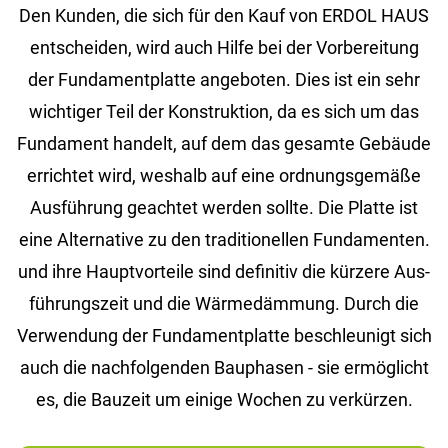
Den Kun­den, die sich für den Kauf von ERDOL HAUS
ent­schei­den, wird auch Hilfe bei der Vor­be­rei­tung
der Fun­da­ment­plat­te an­ge­bo­ten. Dies ist ein sehr
wich­ti­ger Teil der Kon­struk­ti­on, da es sich um das
Fun­da­ment han­delt, auf dem das ge­sam­te Ge­bäu­de
er­rich­tet wird, wes­halb auf eine ord­nungs­ge­mä­ße
Aus­füh­rung ge­ach­tet wer­den soll­te. Die Plat­te ist
eine Al­ter­na­ti­ve zu den tra­di­tio­nel­len Fun­da­men­ten.
und ihre Haupt­vor­tei­le sind de­fi­ni­tiv die kür­ze­re Aus­
füh­rungs­zeit und die Wär­me­däm­mung. Durch die
Ver­wen­dung der Fun­da­ment­plat­te be­schleu­nigt sich
auch die nach­fol­gen­den Bau­pha­sen - sie er­mög­licht
es, die Bau­zeit um ei­ni­ge Wo­chen zu ver­kür­zen.