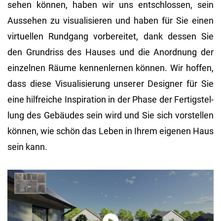
se­hen kön­nen, haben wir uns ent­schlos­sen, sein
Aus­se­hen zu vi­sua­li­sie­ren und haben für Sie einen
vir­tu­el­len Rund­gang vor­be­rei­tet, dank des­sen Sie
den Grund­riss des Hau­ses und die An­ord­nung der
ein­zel­nen Räume ken­nen­ler­nen kön­nen. Wir hof­fen,
dass diese Vi­sua­li­sie­rung un­se­rer De­si­gner für Sie
eine hilf­rei­che In­spi­ra­ti­on in der Phase der Fer­tig­stel­
lung des Ge­bäu­des sein wird und Sie sich vor­stel­len
kön­nen, wie schön das Leben in Ihrem ei­ge­nen Haus
sein kann.