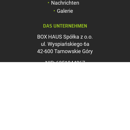
Nachrichten
Farben umkehren
Galerie
Graustufen
DAS UNTERNEHMEN
Großer Mauszeig
BOX HAUS Spółka z o.o.
Leseführung
ul. Wyspiańskiego 6a
42-600 Tarnowskie Góry
Links unterstreic
NIP: 6351844867
REGON: 369312535
KRS: 0000715071
Sąd Rejonowy w Katowicach,
Wydział VIII Gospodarczy KRS
Kapitał zakładowy: 1.100.000
PLN
VERKAUFSBÜRO