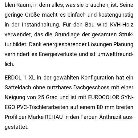
blen Raum, in dem alles, was sie brau­chen, ist. Seine
ge­rin­ge Größe macht es ein­fach und kos­ten­güns­tig
in der In­stand­hal­tung. Für den Bau wird KVH-Holz
ver­wen­det, das die Grund­la­ge der ge­sam­ten Struk­
tur bil­det. Dank en­er­gie­spa­ren­der Lö­sun­gen Pla­nung
ver­hin­dert es En­er­gie­ver­lus­te und ist um­welt­freund­
lich.
ERDOL 1 XL in der ge­wähl­ten Kon­fi­gu­ra­ti­on hat ein
Sat­tel­dach ohne nutz­ba­res Dach­ge­schoss mit einer
Nei­gung von 25 Grad und ist mit EU­RO­CO­LOR SYN­
EGO PVC-Tisch­ler­ar­bei­ten auf einem 80 mm brei­ten
Pro­fil der Marke REHAU in den Far­ben An­thra­zit aus­
ge­stat­tet.