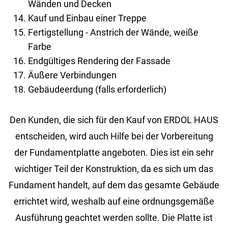
Wänden und Decken
Kauf und Einbau einer Treppe
Fertigstellung - Anstrich der Wände, weiße
Farbe
Endgültiges Rendering der Fassade
Äußere Verbindungen
Gebäudeerdung (falls erforderlich)
Den Kun­den, die sich für den Kauf von ERDOL HAUS
ent­schei­den, wird auch Hilfe bei der Vor­be­rei­tung
der Fun­da­ment­plat­te an­ge­bo­ten. Dies ist ein sehr
wich­ti­ger Teil der Kon­struk­ti­on, da es sich um das
Fun­da­ment han­delt, auf dem das ge­sam­te Ge­bäu­de
er­rich­tet wird, wes­halb auf eine ord­nungs­ge­mä­ße
Aus­füh­rung ge­ach­tet wer­den soll­te. Die Plat­te ist