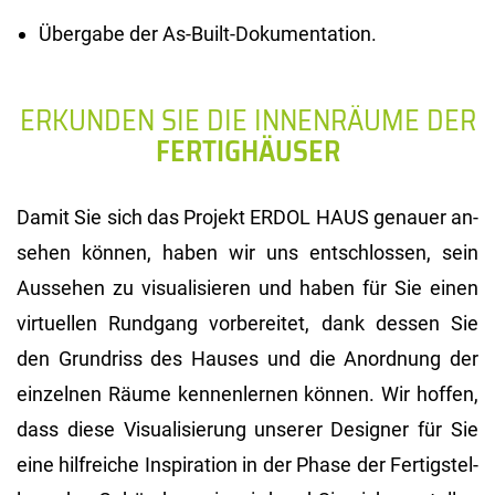
Übergabe der As-Built-Dokumentation.
ERKUNDEN SIE DIE INNENRÄUME DER
FERTIGHÄUSER
Damit Sie sich das Pro­jekt ERDOL HAUS ge­nau­er an­
se­hen kön­nen, haben wir uns ent­schlos­sen, sein
Aus­se­hen zu vi­sua­li­sie­ren und haben für Sie einen
vir­tu­el­len Rund­gang vor­be­rei­tet, dank des­sen Sie
den Grund­riss des Hau­ses und die An­ord­nung der
ein­zel­nen Räume ken­nen­ler­nen kön­nen. Wir hof­fen,
dass diese Vi­sua­li­sie­rung un­se­rer De­si­gner für Sie
eine hilf­rei­che In­spi­ra­ti­on in der Phase der Fer­tig­stel­