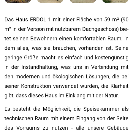
Das Haus ERDOL 1 mit einer Flä­che von 59 m² (90
m² in der Ver­si­on mit nutz­ba­rem Dach­ge­schoss) bie­
tet sei­nen Be­woh­nern einen kom­for­ta­blen Raum, in
dem alles, was sie brau­chen, vor­han­den ist. Seine
ge­rin­ge Größe macht es ein­fach und kos­ten­güns­tig
in der In­stand­hal­tung, was uns in Ver­bin­dung mit
den mo­der­nen und öko­lo­gi­schen Lö­sun­gen, die bei
sei­ner Kon­struk­ti­on ver­wen­det wur­den, die Klar­heit
gibt, dass die­ses Haus im Ein­klang mit der Natur.
Es be­steht die Mög­lich­keit, die Spei­se­kam­mer als
tech­ni­schen Raum mit einem Ein­gang von der Seite
des Vor­raums zu nut­zen - alle un­se­re Ge­bäu­de