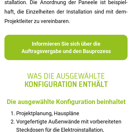
stal­la­ti­on. Die An­ord­nung der Pa­nee­le ist bei­spiel­
haft, die Ein­zel­hei­ten der In­stal­la­ti­on sind mit dem­
Pro­jekt­lei­ter zu ver­ein­ba­ren.
Informieren Sie sich über die
Auftragsvergabe und den Bauprozess
WAS DIE AUSGEWÄHLTE
KONFIGURATION ENTHÄLT
Die ausgewählte Konfiguration beinhaltet
Projektplanung, Hauspläne
Vorgefertigte Außenwände mit vorbereiteten
Steckdosen für die Elektroinstallation,