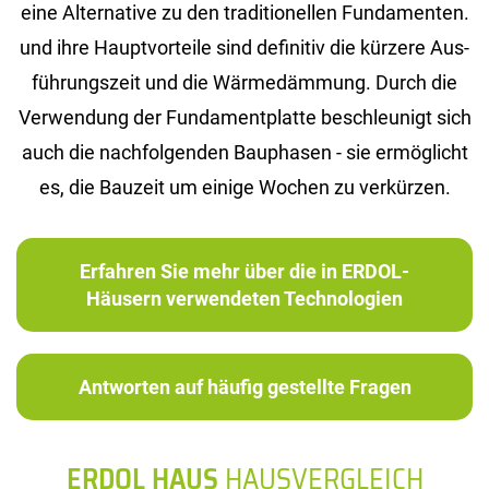
eine Al­ter­na­ti­ve zu den tra­di­tio­nel­len Fun­da­men­ten.
und ihre Haupt­vor­tei­le sind de­fi­ni­tiv die kür­ze­re Aus­
füh­rungs­zeit und die Wär­me­däm­mung. Durch die
Ver­wen­dung der Fun­da­ment­plat­te be­schleu­nigt sich
auch die nach­fol­gen­den Bau­pha­sen - sie er­mög­licht
es, die Bau­zeit um ei­ni­ge Wo­chen zu ver­kür­zen.
Erfahren Sie mehr über die in ERDOL-
Häusern verwendeten Technologien
Antworten auf häufig gestellte Fragen
ERDOL HAUS
HAUSVERGLEICH