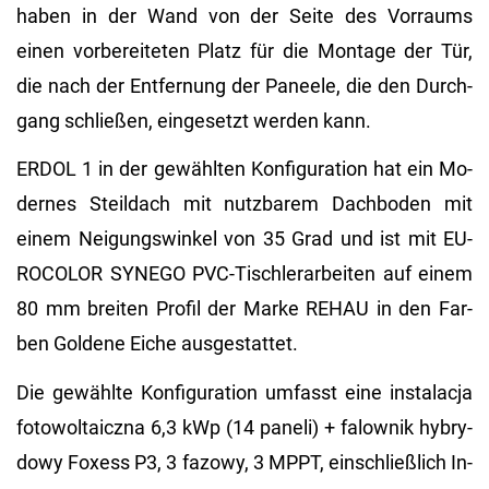
haben in der Wand von der Seite des Vor­raums
einen vor­be­rei­te­ten Platz für die Mon­ta­ge der Tür,
die nach der Ent­fer­nung der Pa­nee­le, die den Durch­
gang schlie­ßen, ein­ge­setzt wer­den kann.
ERDOL 1 in der ge­wähl­ten Kon­fi­gu­ra­ti­on hat ein Mo­
der­nes Steil­dach mit nutz­ba­rem Dach­bo­den mit
einem Nei­gungs­win­kel von 35 Grad und ist mit EU­
RO­CO­LOR SYN­EGO PVC-Tisch­ler­ar­bei­ten auf einem
80 mm brei­ten Pro­fil der Marke REHAU in den Far­
ben Gol­de­ne Eiche aus­ge­stat­tet.
Die ge­wähl­te Kon­fi­gu­ra­ti­on um­fasst eine instalac­ja
fo­to­wol­taicz­na 6,3 kWp (14 pa­ne­li) + fa­low­nik hy­bry­
dowy Fo­xess P3, 3 fa­zowy, 3 MPPT, ein­schlie­ß­lich In­