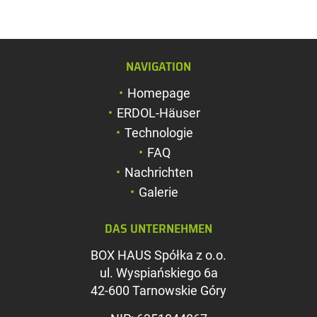
NAVIGATION
Schriftgröße verg
Homepage
Schriftgröße verk
ERDOL-Häuser
Zeichenabstand v
Technologie
FAQ
Zeichenabstand v
Nachrichten
Farben umkehren
Galerie
Graustufen
DAS UNTERNEHMEN
Großer Mauszeig
BOX HAUS Spółka z o.o.
Leseführung
ul. Wyspiańskiego 6a
42-600 Tarnowskie Góry
Links unterstreic