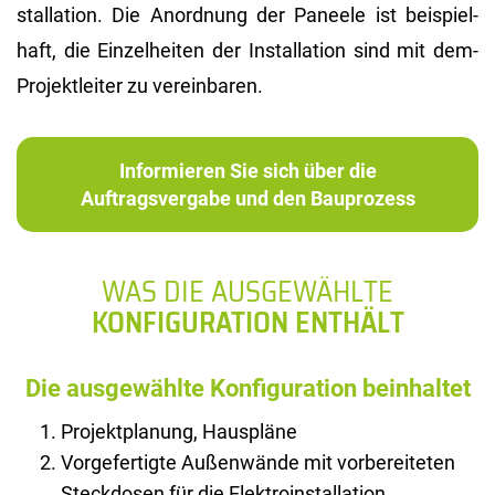
stal­la­ti­on. Die An­ord­nung der Pa­nee­le ist bei­spiel­
haft, die Ein­zel­hei­ten der In­stal­la­ti­on sind mit dem­
Pro­jekt­lei­ter zu ver­ein­ba­ren.
Informieren Sie sich über die
Auftragsvergabe und den Bauprozess
WAS DIE AUSGEWÄHLTE
KONFIGURATION ENTHÄLT
Die ausgewählte Konfiguration beinhaltet
Projektplanung, Hauspläne
Vorgefertigte Außenwände mit vorbereiteten
Steckdosen für die Elektroinstallation,