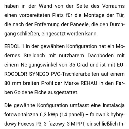
haben in der Wand von der Seite des Vor­raums
einen vor­be­rei­te­ten Platz für die Mon­ta­ge der Tür,
die nach der Ent­fer­nung der Pa­nee­le, die den Durch­
gang schlie­ßen, ein­ge­setzt wer­den kann.
ERDOL 1 in der ge­wähl­ten Kon­fi­gu­ra­ti­on hat ein Mo­
der­nes Steil­dach mit nutz­ba­rem Dach­bo­den mit
einem Nei­gungs­win­kel von 35 Grad und ist mit EU­
RO­CO­LOR SYN­EGO PVC-Tisch­ler­ar­bei­ten auf einem
80 mm brei­ten Pro­fil der Marke REHAU in den Far­
ben Gol­de­ne Eiche aus­ge­stat­tet.
Die ge­wähl­te Kon­fi­gu­ra­ti­on um­fasst eine instalac­ja
fo­to­wol­taicz­na 6,3 kWp (14 pa­ne­li) + fa­low­nik hy­bry­
dowy Fo­xess P3, 3 fa­zowy, 3 MPPT, ein­schlie­ß­lich In­