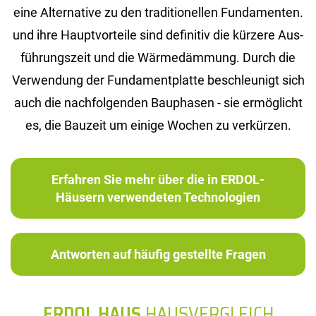
eine Al­ter­na­ti­ve zu den tra­di­tio­nel­len Fun­da­men­ten.
und ihre Haupt­vor­tei­le sind de­fi­ni­tiv die kür­ze­re Aus­
füh­rungs­zeit und die Wär­me­däm­mung. Durch die
Ver­wen­dung der Fun­da­ment­plat­te be­schleu­nigt sich
auch die nach­fol­gen­den Bau­pha­sen - sie er­mög­licht
es, die Bau­zeit um ei­ni­ge Wo­chen zu ver­kür­zen.
Erfahren Sie mehr über die in ERDOL-
Häusern verwendeten Technologien
Antworten auf häufig gestellte Fragen
ERDOL HAUS
HAUSVERGLEICH