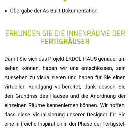
Übergabe der As-Built-Dokumentation.
ERKUNDEN SIE DIE INNENRÄUME DER
FERTIGHÄUSER
Damit Sie sich das Pro­jekt ERDOL HAUS ge­nau­er an­
se­hen kön­nen, haben wir uns ent­schlos­sen, sein
Aus­se­hen zu vi­sua­li­sie­ren und haben für Sie einen
vir­tu­el­len Rund­gang vor­be­rei­tet, dank des­sen Sie
den Grund­riss des Hau­ses und die An­ord­nung der
ein­zel­nen Räume ken­nen­ler­nen kön­nen. Wir hof­fen,
dass diese Vi­sua­li­sie­rung un­se­rer De­si­gner für Sie
eine hilf­rei­che In­spi­ra­ti­on in der Phase der Fer­tig­stel­