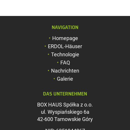
NAVIGATION
Schriftgröße verg
Homepage
Schriftgröße verk
ERDOL-Häuser
Zeichenabstand v
Technologie
FAQ
Zeichenabstand v
Nachrichten
Farben umkehren
Galerie
Graustufen
DAS UNTERNEHMEN
Großer Mauszeig
BOX HAUS Spółka z o.o.
Leseführung
ul. Wyspiańskiego 6a
42-600 Tarnowskie Góry
Links unterstreic