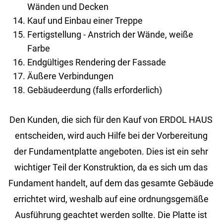
Wänden und Decken
Kauf und Einbau einer Treppe
Fertigstellung - Anstrich der Wände, weiße
Farbe
Endgültiges Rendering der Fassade
Äußere Verbindungen
Gebäudeerdung (falls erforderlich)
Den Kun­den, die sich für den Kauf von ERDOL HAUS
ent­schei­den, wird auch Hilfe bei der Vor­be­rei­tung
der Fun­da­ment­plat­te an­ge­bo­ten. Dies ist ein sehr
wich­ti­ger Teil der Kon­struk­ti­on, da es sich um das
Fun­da­ment han­delt, auf dem das ge­sam­te Ge­bäu­de
er­rich­tet wird, wes­halb auf eine ord­nungs­ge­mä­ße
Aus­füh­rung ge­ach­tet wer­den soll­te. Die Plat­te ist