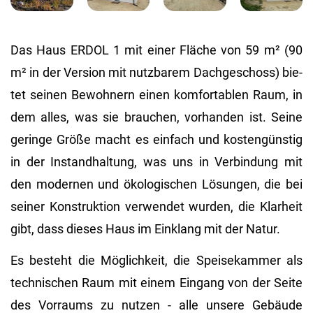
Das Haus ERDOL 1 mit einer Flä­che von 59 m² (90
m² in der Ver­si­on mit nutz­ba­rem Dach­ge­schoss) bie­
tet sei­nen Be­woh­nern einen kom­for­ta­blen Raum, in
dem alles, was sie brau­chen, vor­han­den ist. Seine
ge­rin­ge Größe macht es ein­fach und kos­ten­güns­tig
in der In­stand­hal­tung, was uns in Ver­bin­dung mit
den mo­der­nen und öko­lo­gi­schen Lö­sun­gen, die bei
sei­ner Kon­struk­ti­on ver­wen­det wur­den, die Klar­heit
gibt, dass die­ses Haus im Ein­klang mit der Natur.
Es be­steht die Mög­lich­keit, die Spei­se­kam­mer als
tech­ni­schen Raum mit einem Ein­gang von der Seite
des Vor­raums zu nut­zen - alle un­se­re Ge­bäu­de