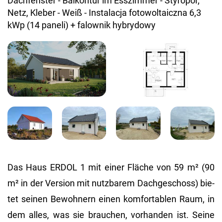
Das Haus ERDOL 1 mit einer Flä­che von 59 m² (90
m² in der Ver­si­on mit nutz­ba­rem Dach­ge­schoss) bie­
tet sei­nen Be­woh­nern einen kom­for­ta­blen Raum, in
dem alles, was sie brau­chen, vor­han­den ist. Seine