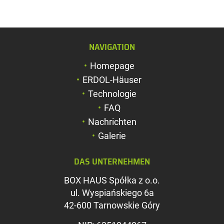
NAVIGATION
Schriftgröße verg
Homepage
Schriftgröße verk
ERDOL-Häuser
Zeichenabstand v
Technologie
FAQ
Zeichenabstand v
Nachrichten
Farben umkehren
Galerie
Graustufen
DAS UNTERNEHMEN
Großer Mauszeig
BOX HAUS Spółka z o.o.
Leseführung
ul. Wyspiańskiego 6a
42-600 Tarnowskie Góry
Links unterstreic