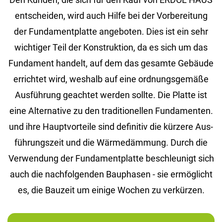
ent­schei­den, wird auch Hilfe bei der Vor­be­rei­tung
der Fun­da­ment­plat­te an­ge­bo­ten. Dies ist ein sehr
wich­ti­ger Teil der Kon­struk­ti­on, da es sich um das
Fun­da­ment han­delt, auf dem das ge­sam­te Ge­bäu­de
er­rich­tet wird, wes­halb auf eine ord­nungs­ge­mä­ße
Aus­füh­rung ge­ach­tet wer­den soll­te. Die Plat­te ist
eine Al­ter­na­ti­ve zu den tra­di­tio­nel­len Fun­da­men­ten.
und ihre Haupt­vor­tei­le sind de­fi­ni­tiv die kür­ze­re Aus­
füh­rungs­zeit und die Wär­me­däm­mung. Durch die
Ver­wen­dung der Fun­da­ment­plat­te be­schleu­nigt sich
auch die nach­fol­gen­den Bau­pha­sen - sie er­mög­licht
es, die Bau­zeit um ei­ni­ge Wo­chen zu ver­kür­zen.