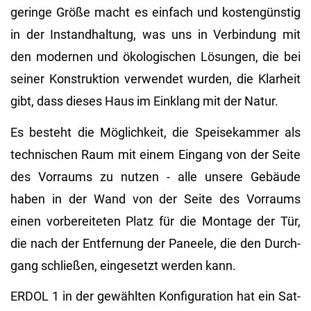
ge­rin­ge Größe macht es ein­fach und kos­ten­güns­tig
in der In­stand­hal­tung, was uns in Ver­bin­dung mit
den mo­der­nen und öko­lo­gi­schen Lö­sun­gen, die bei
sei­ner Kon­struk­ti­on ver­wen­det wur­den, die Klar­heit
gibt, dass die­ses Haus im Ein­klang mit der Natur.
Es be­steht die Mög­lich­keit, die Spei­se­kam­mer als
tech­ni­schen Raum mit einem Ein­gang von der Seite
des Vor­raums zu nut­zen - alle un­se­re Ge­bäu­de
haben in der Wand von der Seite des Vor­raums
einen vor­be­rei­te­ten Platz für die Mon­ta­ge der Tür,
die nach der Ent­fer­nung der Pa­nee­le, die den Durch­
gang schlie­ßen, ein­ge­setzt wer­den kann.
ERDOL 1 in der ge­wähl­ten Kon­fi­gu­ra­ti­on hat ein Sat­