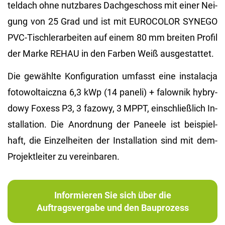
tel­dach ohne nutz­ba­res Dach­ge­schoss mit einer Nei­
gung von 25 Grad und ist mit EU­RO­CO­LOR SYN­EGO
PVC-Tisch­ler­ar­bei­ten auf einem 80 mm brei­ten Pro­fil
der Marke REHAU in den Far­ben Weiß aus­ge­stat­tet.
Die ge­wähl­te Kon­fi­gu­ra­ti­on um­fasst eine instalac­ja
fo­to­wol­taicz­na 6,3 kWp (14 pa­ne­li) + fa­low­nik hy­bry­
dowy Fo­xess P3, 3 fa­zowy, 3 MPPT, ein­schlie­ß­lich In­
stal­la­ti­on. Die An­ord­nung der Pa­nee­le ist bei­spiel­
haft, die Ein­zel­hei­ten der In­stal­la­ti­on sind mit dem­
Pro­jekt­lei­ter zu ver­ein­ba­ren.
Informieren Sie sich über die
Auftragsvergabe und den Bauprozess