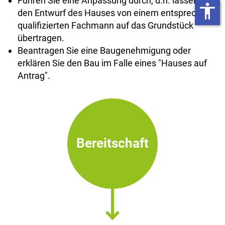
Führen Sie eine Anpassung durch, d.h. lassen Sie
accessibility
den Entwurf des Hauses von einem entsprechend
qualifizierten Fachmann auf das Grundstück
übertragen.
Beantragen Sie eine Baugenehmigung oder
erklären Sie den Bau im Falle eines "Hauses auf
Antrag".
Bereitschaft