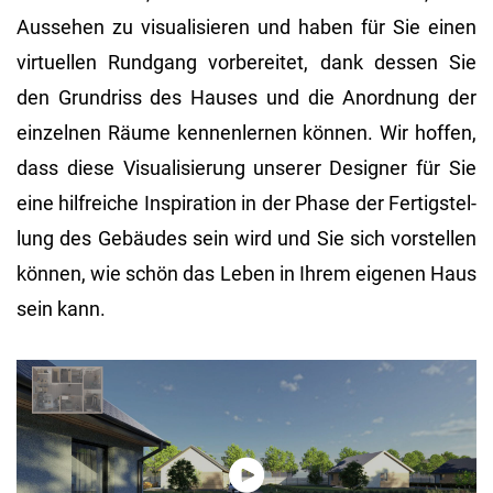
Aus­se­hen zu vi­sua­li­sie­ren und haben für Sie einen
vir­tu­el­len Rund­gang vor­be­rei­tet, dank des­sen Sie
den Grund­riss des Hau­ses und die An­ord­nung der
ein­zel­nen Räume ken­nen­ler­nen kön­nen. Wir hof­fen,
dass diese Vi­sua­li­sie­rung un­se­rer De­si­gner für Sie
eine hilf­rei­che In­spi­ra­ti­on in der Phase der Fer­tig­stel­
lung des Ge­bäu­des sein wird und Sie sich vor­stel­len
kön­nen, wie schön das Leben in Ihrem ei­ge­nen Haus
sein kann.