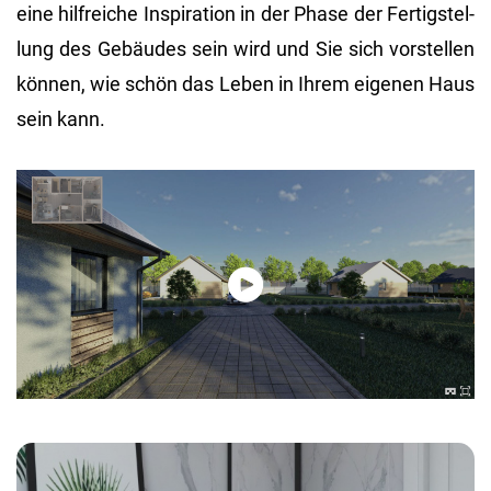
eine hilf­rei­che In­spi­ra­ti­on in der Phase der Fer­tig­stel­
lung des Ge­bäu­des sein wird und Sie sich vor­stel­len
kön­nen, wie schön das Leben in Ihrem ei­ge­nen Haus
sein kann.