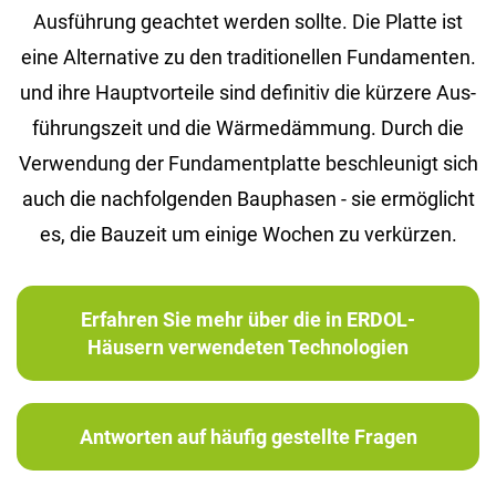
Aus­füh­rung ge­ach­tet wer­den soll­te. Die Plat­te ist
eine Al­ter­na­ti­ve zu den tra­di­tio­nel­len Fun­da­men­ten.
und ihre Haupt­vor­tei­le sind de­fi­ni­tiv die kür­ze­re Aus­
füh­rungs­zeit und die Wär­me­däm­mung. Durch die
Ver­wen­dung der Fun­da­ment­plat­te be­schleu­nigt sich
auch die nach­fol­gen­den Bau­pha­sen - sie er­mög­licht
es, die Bau­zeit um ei­ni­ge Wo­chen zu ver­kür­zen.
Erfahren Sie mehr über die in ERDOL-
Häusern verwendeten Technologien
Antworten auf häufig gestellte Fragen