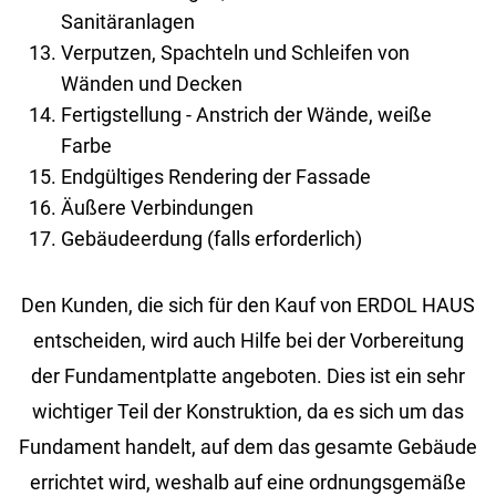
Sanitäranlagen
Verputzen, Spachteln und Schleifen von
Wänden und Decken
Fertigstellung - Anstrich der Wände, weiße
Farbe
Endgültiges Rendering der Fassade
Äußere Verbindungen
Gebäudeerdung (falls erforderlich)
Den Kun­den, die sich für den Kauf von ERDOL HAUS
ent­schei­den, wird auch Hilfe bei der Vor­be­rei­tung
der Fun­da­ment­plat­te an­ge­bo­ten. Dies ist ein sehr
wich­ti­ger Teil der Kon­struk­ti­on, da es sich um das
Fun­da­ment han­delt, auf dem das ge­sam­te Ge­bäu­de
er­rich­tet wird, wes­halb auf eine ord­nungs­ge­mä­ße