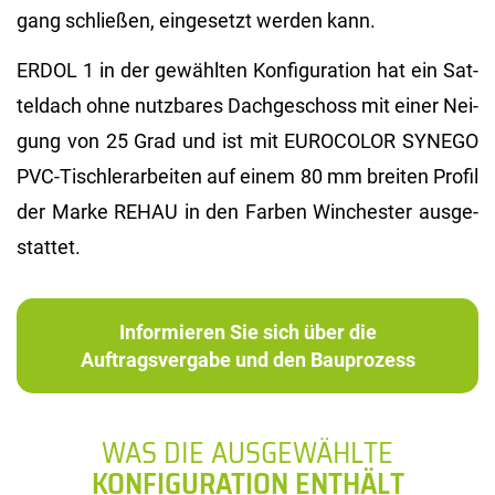
gang schlie­ßen, ein­ge­setzt wer­den kann.
ERDOL 1 in der ge­wähl­ten Kon­fi­gu­ra­ti­on hat ein Sat­
tel­dach ohne nutz­ba­res Dach­ge­schoss mit einer Nei­
gung von 25 Grad und ist mit EU­RO­CO­LOR SYN­EGO
PVC-Tisch­ler­ar­bei­ten auf einem 80 mm brei­ten Pro­fil
der Marke REHAU in den Far­ben Win­ches­ter aus­ge­
stat­tet.
Informieren Sie sich über die
Auftragsvergabe und den Bauprozess
WAS DIE AUSGEWÄHLTE
KONFIGURATION ENTHÄLT