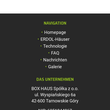
NAVIGATION
Schriftgröße verg
Homepage
Schriftgröße verk
ERDOL-Häuser
Zeichenabstand v
Technologie
FAQ
Zeichenabstand v
Nachrichten
Farben umkehren
Galerie
Graustufen
DAS UNTERNEHMEN
Großer Mauszeig
BOX HAUS Spółka z o.o.
Leseführung
ul. Wyspiańskiego 6a
42-600 Tarnowskie Góry
Links unterstreic