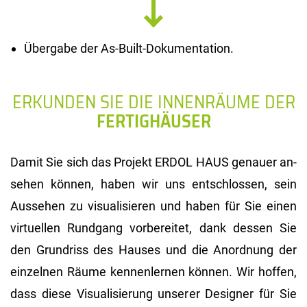
Übergabe der As-Built-Dokumentation.
ERKUNDEN SIE DIE INNENRÄUME DER
FERTIGHÄUSER
Damit Sie sich das Pro­jekt ERDOL HAUS ge­nau­er an­
se­hen kön­nen, haben wir uns ent­schlos­sen, sein
Aus­se­hen zu vi­sua­li­sie­ren und haben für Sie einen
vir­tu­el­len Rund­gang vor­be­rei­tet, dank des­sen Sie
den Grund­riss des Hau­ses und die An­ord­nung der
ein­zel­nen Räume ken­nen­ler­nen kön­nen. Wir hof­fen,
dass diese Vi­sua­li­sie­rung un­se­rer De­si­gner für Sie