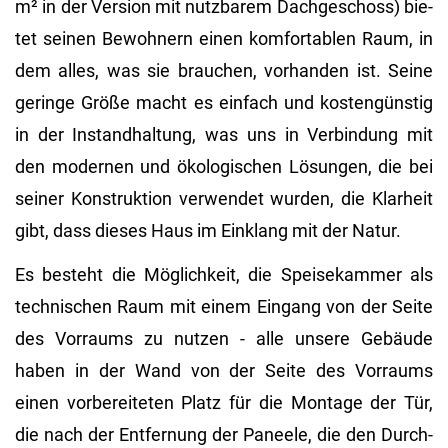
m² in der Ver­si­on mit nutz­ba­rem Dach­ge­schoss) bie­
tet sei­nen Be­woh­nern einen kom­for­ta­blen Raum, in
dem alles, was sie brau­chen, vor­han­den ist. Seine
ge­rin­ge Größe macht es ein­fach und kos­ten­güns­tig
in der In­stand­hal­tung, was uns in Ver­bin­dung mit
den mo­der­nen und öko­lo­gi­schen Lö­sun­gen, die bei
sei­ner Kon­struk­ti­on ver­wen­det wur­den, die Klar­heit
gibt, dass die­ses Haus im Ein­klang mit der Natur.
Es be­steht die Mög­lich­keit, die Spei­se­kam­mer als
tech­ni­schen Raum mit einem Ein­gang von der Seite
des Vor­raums zu nut­zen - alle un­se­re Ge­bäu­de
haben in der Wand von der Seite des Vor­raums
einen vor­be­rei­te­ten Platz für die Mon­ta­ge der Tür,
die nach der Ent­fer­nung der Pa­nee­le, die den Durch­