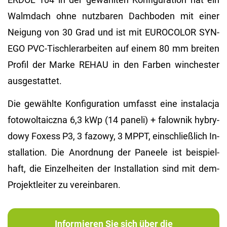
Walm­dach ohne nutz­ba­ren Dach­bo­den mit einer
Nei­gung von 30 Grad und ist mit EU­RO­CO­LOR SYN­
EGO PVC-Tisch­ler­ar­bei­ten auf einem 80 mm brei­ten
Pro­fil der Marke REHAU in den Far­ben win­ches­ter
aus­ge­stat­tet.
Die ge­wähl­te Kon­fi­gu­ra­ti­on um­fasst eine instalac­ja
fo­to­wol­taicz­na 6,3 kWp (14 pa­ne­li) + fa­low­nik hy­bry­
dowy Fo­xess P3, 3 fa­zowy, 3 MPPT, ein­schlie­ß­lich In­
stal­la­ti­on. Die An­ord­nung der Pa­nee­le ist bei­spiel­
haft, die Ein­zel­hei­ten der In­stal­la­ti­on sind mit dem­
Pro­jekt­lei­ter zu ver­ein­ba­ren.
Informieren Sie sich über die