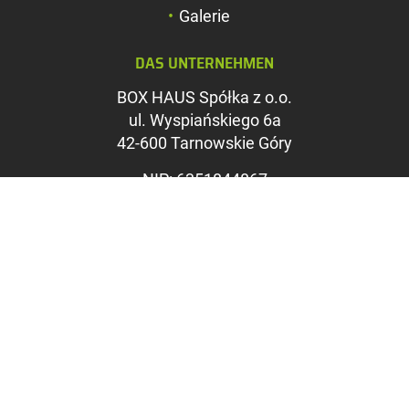
Farben umkehren
Galerie
Graustufen
DAS UNTERNEHMEN
Großer Mauszeig
BOX HAUS Spółka z o.o.
Leseführung
ul. Wyspiańskiego 6a
42-600 Tarnowskie Góry
Links unterstreic
NIP: 6351844867
REGON: 369312535
KRS: 0000715071
Sąd Rejonowy w Katowicach,
Wydział VIII Gospodarczy KRS
Kapitał zakładowy: 1.100.000
PLN
VERKAUFSBÜRO
ul. Kwiatowa 2B