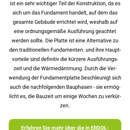
ist ein sehr wich­ti­ger Teil der Kon­struk­ti­on, da es
sich um das Fun­da­ment han­delt, auf dem das
ge­sam­te Ge­bäu­de er­rich­tet wird, wes­halb auf
eine ord­nungs­ge­mä­ße Aus­füh­rung ge­ach­tet
wer­den soll­te. Die Plat­te ist eine Al­ter­na­ti­ve zu
den tra­di­tio­nel­len Fun­da­men­ten. und ihre Haupt­
vor­tei­le sind de­fi­ni­tiv die kür­ze­re Aus­füh­rungs­
zeit und die Wär­me­däm­mung. Durch die Ver­
wen­dung der Fun­da­ment­plat­te be­schleu­nigt sich
auch die nach­fol­gen­den Bau­pha­sen - sie er­mög­
licht es, die Bau­zeit um ei­ni­ge Wo­chen zu ver­kür­
zen.
Erfahren Sie mehr über die in ERDOL-