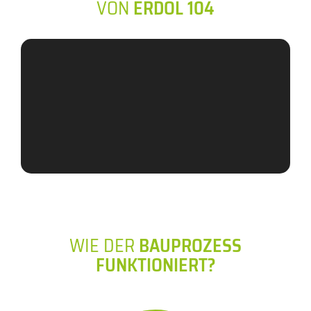
VON
ERDOL 104
WIE DER
BAUPROZESS
FUNKTIONIERT?