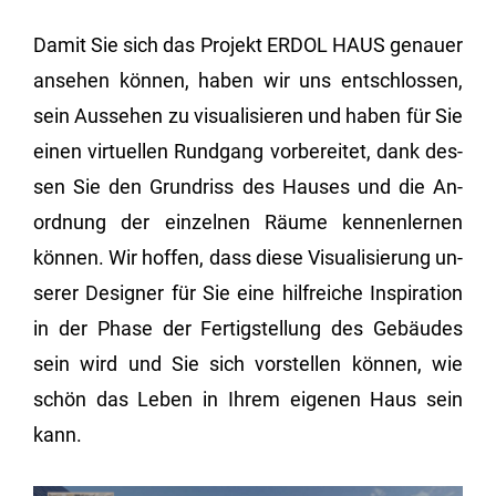
Damit Sie sich das Pro­jekt ERDOL HAUS ge­nau­er
an­se­hen kön­nen, haben wir uns ent­schlos­sen,
sein Aus­se­hen zu vi­sua­li­sie­ren und haben für Sie
einen vir­tu­el­len Rund­gang vor­be­rei­tet, dank des­
sen Sie den Grund­riss des Hau­ses und die An­
ord­nung der ein­zel­nen Räume ken­nen­ler­nen
kön­nen. Wir hof­fen, dass diese Vi­sua­li­sie­rung un­
se­rer De­si­gner für Sie eine hilf­rei­che In­spi­ra­ti­on
in der Phase der Fer­tig­stel­lung des Ge­bäu­des
sein wird und Sie sich vor­stel­len kön­nen, wie
schön das Leben in Ihrem ei­ge­nen Haus sein
kann.