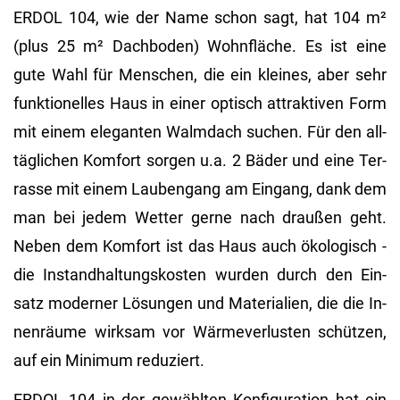
ERDOL 104, wie der Name schon sagt, hat 104 m²
(plus 25 m² Dach­bo­den) Wohn­flä­che. Es ist eine
gute Wahl für Men­schen, die ein klei­nes, aber sehr
funk­tio­nel­les Haus in einer op­tisch at­trak­ti­ven Form
mit einem ele­gan­ten Walm­dach su­chen. Für den all­
täg­li­chen Kom­fort sor­gen u.a. 2 Bäder und eine Ter­
ras­se mit einem Lau­ben­gang am Ein­gang, dank dem
man bei jedem Wet­ter gerne nach drau­ßen geht.
Neben dem Kom­fort ist das Haus auch öko­lo­gisch -
die In­stand­hal­tungs­kos­ten wur­den durch den Ein­
satz mo­der­ner Lö­sun­gen und Ma­te­ria­li­en, die die In­
nen­räu­me wirk­sam vor Wär­me­ver­lus­ten schüt­zen,
auf ein Mi­ni­mum re­du­ziert.
ERDOL 104 in der ge­wähl­ten Kon­fi­gu­ra­ti­on hat ein