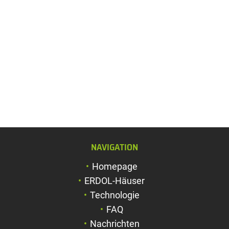
NAVIGATION
Schriftgröße verg
Homepage
Schriftgröße verk
ERDOL-Häuser
Zeichenabstand v
Technologie
FAQ
Zeichenabstand v
Nachrichten