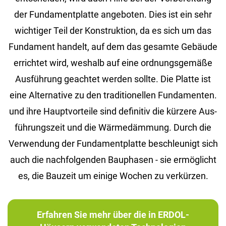
der Fun­da­ment­plat­te an­ge­bo­ten. Dies ist ein sehr
wich­ti­ger Teil der Kon­struk­ti­on, da es sich um das
Fun­da­ment han­delt, auf dem das ge­sam­te Ge­bäu­de
er­rich­tet wird, wes­halb auf eine ord­nungs­ge­mä­ße
Aus­füh­rung ge­ach­tet wer­den soll­te. Die Plat­te ist
eine Al­ter­na­ti­ve zu den tra­di­tio­nel­len Fun­da­men­ten.
und ihre Haupt­vor­tei­le sind de­fi­ni­tiv die kür­ze­re Aus­
füh­rungs­zeit und die Wär­me­däm­mung. Durch die
Ver­wen­dung der Fun­da­ment­plat­te be­schleu­nigt sich
auch die nach­fol­gen­den Bau­pha­sen - sie er­mög­licht
es, die Bau­zeit um ei­ni­ge Wo­chen zu ver­kür­zen.
Erfahren Sie mehr über die in ERDOL-