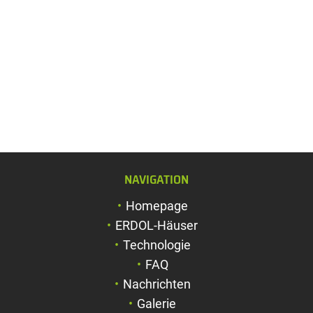
NAVIGATION
Schriftgröße verg
Homepage
Schriftgröße verk
ERDOL-Häuser
Zeichenabstand v
Technologie
FAQ
Zeichenabstand v
Nachrichten
Farben umkehren
Galerie