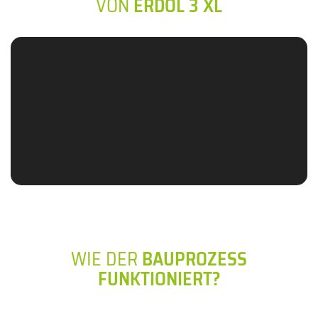
VON
ERDOL 3 XL
WIE DER
BAUPROZESS
FUNKTIONIERT?