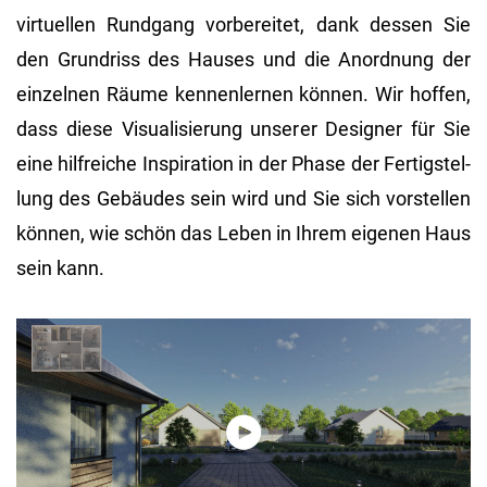
vir­tu­el­len Rund­gang vor­be­rei­tet, dank des­sen Sie
den Grund­riss des Hau­ses und die An­ord­nung der
ein­zel­nen Räume ken­nen­ler­nen kön­nen. Wir hof­fen,
dass diese Vi­sua­li­sie­rung un­se­rer De­si­gner für Sie
eine hilf­rei­che In­spi­ra­ti­on in der Phase der Fer­tig­stel­
lung des Ge­bäu­des sein wird und Sie sich vor­stel­len
kön­nen, wie schön das Leben in Ihrem ei­ge­nen Haus
sein kann.