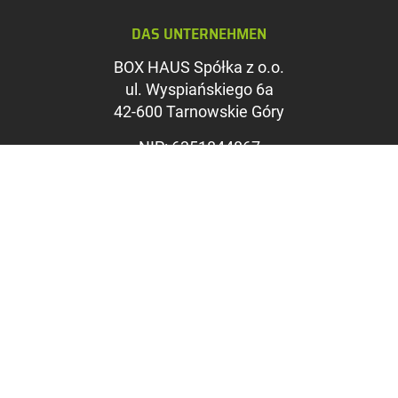
Graustufen
DAS UNTERNEHMEN
Großer Mauszeig
BOX HAUS Spółka z o.o.
Leseführung
ul. Wyspiańskiego 6a
42-600 Tarnowskie Góry
Links unterstreic
NIP: 6351844867
REGON: 369312535
KRS: 0000715071
Sąd Rejonowy w Katowicach,
Wydział VIII Gospodarczy KRS
Kapitał zakładowy: 1.100.000
PLN
VERKAUFSBÜRO
ul. Kwiatowa 2B
43-195 Mikołów