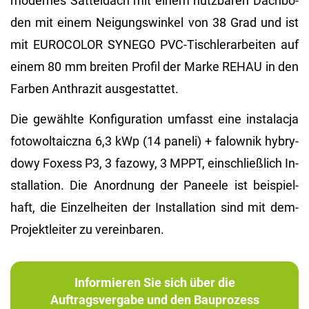
mo­der­nes Sat­tel­dach mit einem nutz­ba­ren Dach­bo­
den mit einem Nei­gungs­win­kel von 38 Grad und ist
mit EU­RO­CO­LOR SYN­EGO PVC-Tisch­ler­ar­bei­ten auf
einem 80 mm brei­ten Pro­fil der Marke REHAU in den
Far­ben An­thra­zit aus­ge­stat­tet.
Die ge­wähl­te Kon­fi­gu­ra­ti­on um­fasst eine instalac­ja
fo­to­wol­taicz­na 6,3 kWp (14 pa­ne­li) + fa­low­nik hy­bry­
dowy Fo­xess P3, 3 fa­zowy, 3 MPPT, ein­schlie­ß­lich In­
stal­la­ti­on. Die An­ord­nung der Pa­nee­le ist bei­spiel­
haft, die Ein­zel­hei­ten der In­stal­la­ti­on sind mit dem­
Pro­jekt­lei­ter zu ver­ein­ba­ren.
Informieren Sie sich über die
Auftragsvergabe und den Bauprozess