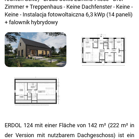
ERDOL 124 mit einer Flä­che von 142 m² (222 m² in
der Ver­si­on mit nutz­ba­rem Dach­ge­schoss) ist ein