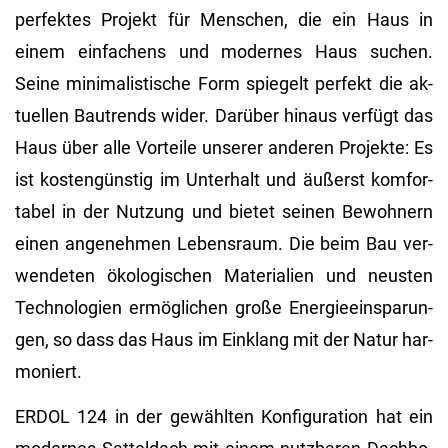
per­fek­tes Pro­jekt für Men­schen, die ein Haus in
einem ein­fa­chens und mo­der­nes Haus su­chen.
Seine mi­ni­ma­lis­ti­sche Form spie­gelt per­fekt die ak­
tu­el­len Bau­trends wider. Dar­über hin­aus ver­fügt das
Haus über alle Vor­tei­le un­se­rer an­de­ren Pro­jek­te: Es
ist kos­ten­güns­tig im Un­ter­halt und äu­ßerst kom­for­
ta­bel in der Nut­zung und bie­tet sei­nen Be­woh­nern
einen an­ge­neh­men Le­bens­raum. Die beim Bau ver­
wen­de­ten öko­lo­gi­schen Ma­te­ria­li­en und neus­ten
Tech­no­lo­gi­en er­mög­li­chen große En­er­gie­ein­spa­run­
gen, so dass das Haus im Ein­klang mit der Natur har­
mo­niert.
ERDOL 124 in der ge­wähl­ten Kon­fi­gu­ra­ti­on hat ein