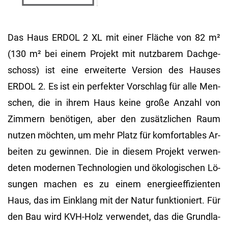
Das Haus ERDOL 2 XL mit einer Flä­che von 82 m²
(130 m² bei einem Pro­jekt mit nutz­ba­rem Dach­ge­
schoss) ist eine er­wei­ter­te Ver­si­on des Hau­ses
ERDOL 2. Es ist ein per­fek­ter Vor­schlag für alle Men­
schen, die in ihrem Haus keine große An­zahl von
Zim­mern be­nö­ti­gen, aber den zu­sätz­li­chen Raum
nut­zen möch­ten, um mehr Platz für kom­for­ta­bles Ar­
bei­ten zu ge­win­nen. Die in die­sem Pro­jekt ver­wen­
de­ten mo­der­nen Tech­no­lo­gi­en und öko­lo­gi­schen Lö­
sun­gen ma­chen es zu einem en­er­gie­ef­fi­zi­en­ten
Haus, das im Ein­klang mit der Natur funk­tio­niert. Für
den Bau wird KVH-Holz ver­wen­det, das die Grund­la­