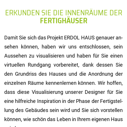
ERKUNDEN SIE DIE INNENRÄUME DER
FERTIGHÄUSER
Damit Sie sich das Pro­jekt ERDOL HAUS ge­nau­er an­
se­hen kön­nen, haben wir uns ent­schlos­sen, sein
Aus­se­hen zu vi­sua­li­sie­ren und haben für Sie einen
vir­tu­el­len Rund­gang vor­be­rei­tet, dank des­sen Sie
den Grund­riss des Hau­ses und die An­ord­nung der
ein­zel­nen Räume ken­nen­ler­nen kön­nen. Wir hof­fen,
dass diese Vi­sua­li­sie­rung un­se­rer De­si­gner für Sie
eine hilf­rei­che In­spi­ra­ti­on in der Phase der Fer­tig­stel­
lung des Ge­bäu­des sein wird und Sie sich vor­stel­len
kön­nen, wie schön das Leben in Ihrem ei­ge­nen Haus