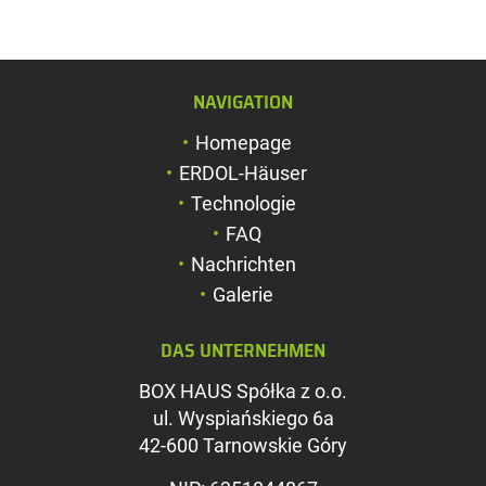
NAVIGATION
Schriftgröße verg
Homepage
Schriftgröße verk
ERDOL-Häuser
Zeichenabstand v
Technologie
FAQ
Zeichenabstand v
Nachrichten
Farben umkehren
Galerie
Graustufen
DAS UNTERNEHMEN
Großer Mauszeig
BOX HAUS Spółka z o.o.
Leseführung
ul. Wyspiańskiego 6a
42-600 Tarnowskie Góry
Links unterstreic