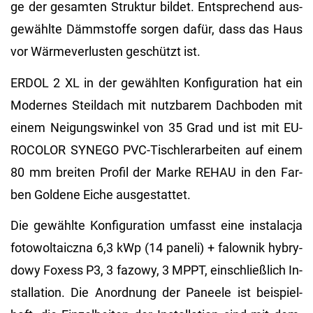
ge der ge­sam­ten Struk­tur bil­det. Ent­spre­chend aus­
ge­wähl­te Dämm­stof­fe sor­gen dafür, dass das Haus
vor Wär­me­ver­lus­ten ge­schützt ist.
ERDOL 2 XL in der ge­wähl­ten Kon­fi­gu­ra­ti­on hat ein
Mo­der­nes Steil­dach mit nutz­ba­rem Dach­bo­den mit
einem Nei­gungs­win­kel von 35 Grad und ist mit EU­
RO­CO­LOR SYN­EGO PVC-Tisch­ler­ar­bei­ten auf einem
80 mm brei­ten Pro­fil der Marke REHAU in den Far­
ben Gol­de­ne Eiche aus­ge­stat­tet.
Die ge­wähl­te Kon­fi­gu­ra­ti­on um­fasst eine instalac­ja
fo­to­wol­taicz­na 6,3 kWp (14 pa­ne­li) + fa­low­nik hy­bry­
dowy Fo­xess P3, 3 fa­zowy, 3 MPPT, ein­schlie­ß­lich In­
stal­la­ti­on. Die An­ord­nung der Pa­nee­le ist bei­spiel­