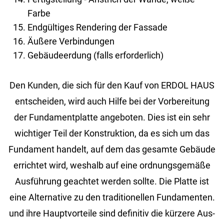
Farbe
Endgültiges Rendering der Fassade
Äußere Verbindungen
Gebäudeerdung (falls erforderlich)
Den Kun­den, die sich für den Kauf von ERDOL HAUS
ent­schei­den, wird auch Hilfe bei der Vor­be­rei­tung
der Fun­da­ment­plat­te an­ge­bo­ten. Dies ist ein sehr
wich­ti­ger Teil der Kon­struk­ti­on, da es sich um das
Fun­da­ment han­delt, auf dem das ge­sam­te Ge­bäu­de
er­rich­tet wird, wes­halb auf eine ord­nungs­ge­mä­ße
Aus­füh­rung ge­ach­tet wer­den soll­te. Die Plat­te ist
eine Al­ter­na­ti­ve zu den tra­di­tio­nel­len Fun­da­men­ten.
und ihre Haupt­vor­tei­le sind de­fi­ni­tiv die kür­ze­re Aus­