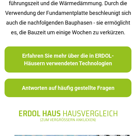
füh­rungs­zeit und die Wär­me­däm­mung. Durch die
Ver­wen­dung der Fun­da­ment­plat­te be­schleu­nigt sich
auch die nach­fol­gen­den Bau­pha­sen - sie er­mög­licht
es, die Bau­zeit um ei­ni­ge Wo­chen zu ver­kür­zen.
Erfahren Sie mehr über die in ERDOL-
Häusern verwendeten Technologien
Antworten auf häufig gestellte Fragen
ERDOL HAUS
HAUSVERGLEICH
(ZUM VERGRÖSSERN ANKLICKEN)