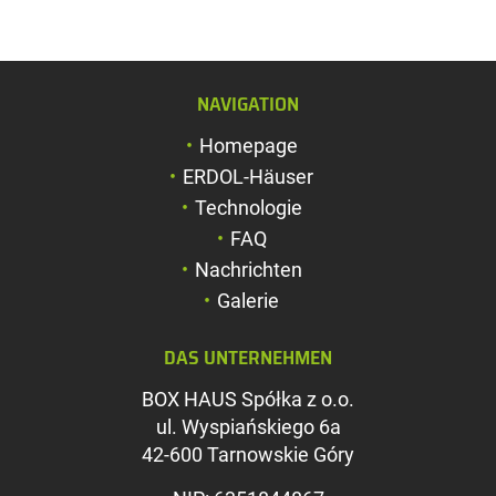
NAVIGATION
Schriftgröße verg
Homepage
Schriftgröße verk
ERDOL-Häuser
Zeichenabstand v
Technologie
FAQ
Zeichenabstand v
Nachrichten
Farben umkehren
Galerie
Graustufen
DAS UNTERNEHMEN
Großer Mauszeig
BOX HAUS Spółka z o.o.
Leseführung
ul. Wyspiańskiego 6a
42-600 Tarnowskie Góry
Links unterstreic