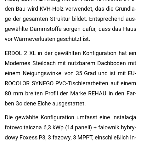
den Bau wird KVH-Holz ver­wen­det, das die Grund­la­
ge der ge­sam­ten Struk­tur bil­det. Ent­spre­chend aus­
ge­wähl­te Dämm­stof­fe sor­gen dafür, dass das Haus
vor Wär­me­ver­lus­ten ge­schützt ist.
ERDOL 2 XL in der ge­wähl­ten Kon­fi­gu­ra­ti­on hat ein
Mo­der­nes Steil­dach mit nutz­ba­rem Dach­bo­den mit
einem Nei­gungs­win­kel von 35 Grad und ist mit EU­
RO­CO­LOR SYN­EGO PVC-Tisch­ler­ar­bei­ten auf einem
80 mm brei­ten Pro­fil der Marke REHAU in den Far­
ben Gol­de­ne Eiche aus­ge­stat­tet.
Die ge­wähl­te Kon­fi­gu­ra­ti­on um­fasst eine instalac­ja
fo­to­wol­taicz­na 6,3 kWp (14 pa­ne­li) + fa­low­nik hy­bry­
dowy Fo­xess P3, 3 fa­zowy, 3 MPPT, ein­schlie­ß­lich In­