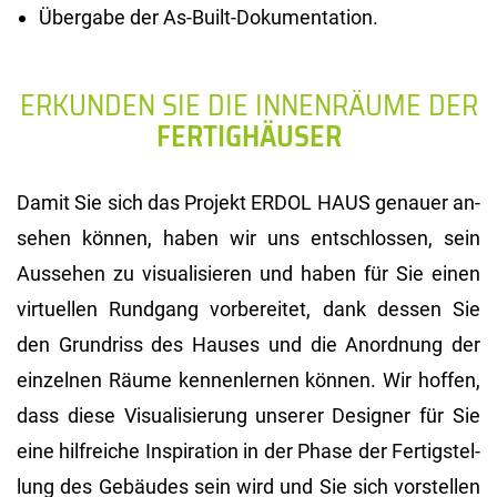
Übergabe der As-Built-Dokumentation.
ERKUNDEN SIE DIE INNENRÄUME DER
FERTIGHÄUSER
Damit Sie sich das Pro­jekt ERDOL HAUS ge­nau­er an­
se­hen kön­nen, haben wir uns ent­schlos­sen, sein
Aus­se­hen zu vi­sua­li­sie­ren und haben für Sie einen
vir­tu­el­len Rund­gang vor­be­rei­tet, dank des­sen Sie
den Grund­riss des Hau­ses und die An­ord­nung der
ein­zel­nen Räume ken­nen­ler­nen kön­nen. Wir hof­fen,
dass diese Vi­sua­li­sie­rung un­se­rer De­si­gner für Sie
eine hilf­rei­che In­spi­ra­ti­on in der Phase der Fer­tig­stel­
lung des Ge­bäu­des sein wird und Sie sich vor­stel­len