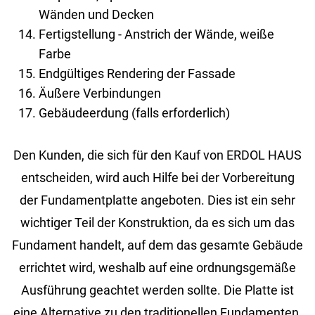
Wänden und Decken
Fertigstellung - Anstrich der Wände, weiße
Farbe
Endgültiges Rendering der Fassade
Äußere Verbindungen
Gebäudeerdung (falls erforderlich)
Den Kun­den, die sich für den Kauf von ERDOL HAUS
ent­schei­den, wird auch Hilfe bei der Vor­be­rei­tung
der Fun­da­ment­plat­te an­ge­bo­ten. Dies ist ein sehr
wich­ti­ger Teil der Kon­struk­ti­on, da es sich um das
Fun­da­ment han­delt, auf dem das ge­sam­te Ge­bäu­de
er­rich­tet wird, wes­halb auf eine ord­nungs­ge­mä­ße
Aus­füh­rung ge­ach­tet wer­den soll­te. Die Plat­te ist
eine Al­ter­na­ti­ve zu den tra­di­tio­nel­len Fun­da­men­ten.