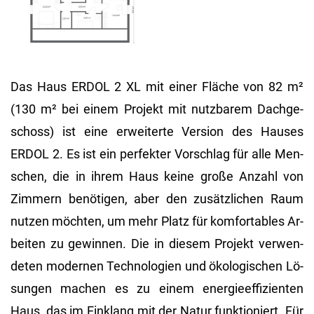
Das Haus ERDOL 2 XL mit einer Flä­che von 82 m²
(130 m² bei einem Pro­jekt mit nutz­ba­rem Dach­ge­
schoss) ist eine er­wei­ter­te Ver­si­on des Hau­ses
ERDOL 2. Es ist ein per­fek­ter Vor­schlag für alle Men­
schen, die in ihrem Haus keine große An­zahl von
Zim­mern be­nö­ti­gen, aber den zu­sätz­li­chen Raum
nut­zen möch­ten, um mehr Platz für kom­for­ta­bles Ar­
bei­ten zu ge­win­nen. Die in die­sem Pro­jekt ver­wen­
de­ten mo­der­nen Tech­no­lo­gi­en und öko­lo­gi­schen Lö­
sun­gen ma­chen es zu einem en­er­gie­ef­fi­zi­en­ten
Haus, das im Ein­klang mit der Natur funk­tio­niert. Für