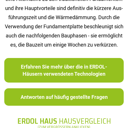
und ihre Haupt­vor­tei­le sind de­fi­ni­tiv die kür­ze­re Aus­
füh­rungs­zeit und die Wär­me­däm­mung. Durch die
Ver­wen­dung der Fun­da­ment­plat­te be­schleu­nigt sich
auch die nach­fol­gen­den Bau­pha­sen - sie er­mög­licht
es, die Bau­zeit um ei­ni­ge Wo­chen zu ver­kür­zen.
Erfahren Sie mehr über die in ERDOL-
Häusern verwendeten Technologien
Antworten auf häufig gestellte Fragen
ERDOL HAUS
HAUSVERGLEICH
(ZUM VERGRÖSSERN ANKLICKEN)