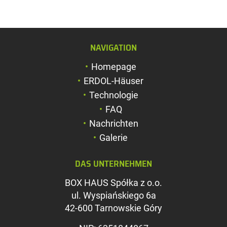
NAVIGATION
Schriftgröße verg
Homepage
Schriftgröße verk
ERDOL-Häuser
Zeichenabstand v
Technologie
FAQ
Zeichenabstand v
Nachrichten
Farben umkehren
Galerie
Graustufen
DAS UNTERNEHMEN
Großer Mauszeig
BOX HAUS Spółka z o.o.
Leseführung
ul. Wyspiańskiego 6a
42-600 Tarnowskie Góry
Links unterstreic