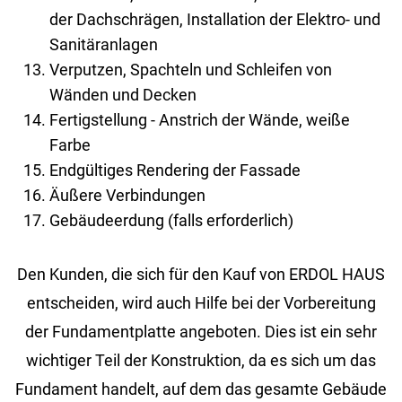
der Dachschrägen, Installation der Elektro- und
Sanitäranlagen
Verputzen, Spachteln und Schleifen von
Wänden und Decken
Fertigstellung - Anstrich der Wände, weiße
Farbe
Endgültiges Rendering der Fassade
Äußere Verbindungen
Gebäudeerdung (falls erforderlich)
Den Kun­den, die sich für den Kauf von ERDOL HAUS
ent­schei­den, wird auch Hilfe bei der Vor­be­rei­tung
der Fun­da­ment­plat­te an­ge­bo­ten. Dies ist ein sehr
wich­ti­ger Teil der Kon­struk­ti­on, da es sich um das
Fun­da­ment han­delt, auf dem das ge­sam­te Ge­bäu­de