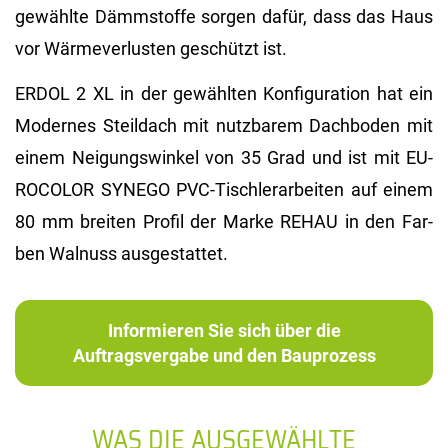
ge­wähl­te Dämm­stof­fe sor­gen dafür, dass das Haus
vor Wär­me­ver­lus­ten ge­schützt ist.
ERDOL 2 XL in der ge­wähl­ten Kon­fi­gu­ra­ti­on hat ein
Mo­der­nes Steil­dach mit nutz­ba­rem Dach­bo­den mit
einem Nei­gungs­win­kel von 35 Grad und ist mit EU­
RO­CO­LOR SYN­EGO PVC-Tisch­ler­ar­bei­ten auf einem
80 mm brei­ten Pro­fil der Marke REHAU in den Far­
ben Wal­nuss aus­ge­stat­tet.
Informieren Sie sich über die
Auftragsvergabe und den Bauprozess
WAS DIE AUSGEWÄHLTE