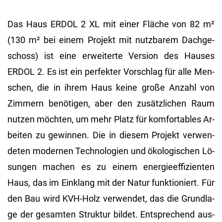
Das Haus ERDOL 2 XL mit einer Flä­che von 82 m²
(130 m² bei einem Pro­jekt mit nutz­ba­rem Dach­ge­
schoss) ist eine er­wei­ter­te Ver­si­on des Hau­ses
ERDOL 2. Es ist ein per­fek­ter Vor­schlag für alle Men­
schen, die in ihrem Haus keine große An­zahl von
Zim­mern be­nö­ti­gen, aber den zu­sätz­li­chen Raum
nut­zen möch­ten, um mehr Platz für kom­for­ta­bles Ar­
bei­ten zu ge­win­nen. Die in die­sem Pro­jekt ver­wen­
de­ten mo­der­nen Tech­no­lo­gi­en und öko­lo­gi­schen Lö­
sun­gen ma­chen es zu einem en­er­gie­ef­fi­zi­en­ten
Haus, das im Ein­klang mit der Natur funk­tio­niert. Für
den Bau wird KVH-Holz ver­wen­det, das die Grund­la­
ge der ge­sam­ten Struk­tur bil­det. Ent­spre­chend aus­