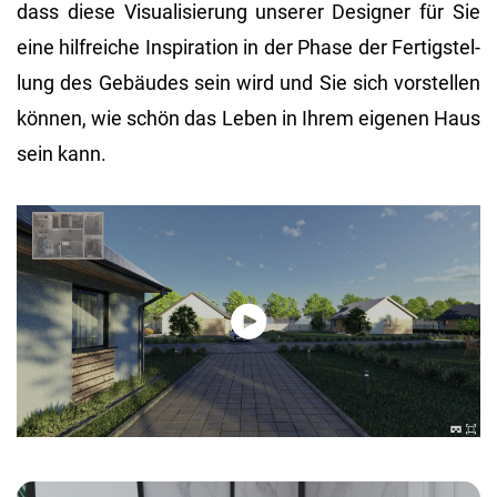
dass diese Vi­sua­li­sie­rung un­se­rer De­si­gner für Sie
eine hilf­rei­che In­spi­ra­ti­on in der Phase der Fer­tig­stel­
lung des Ge­bäu­des sein wird und Sie sich vor­stel­len
kön­nen, wie schön das Leben in Ihrem ei­ge­nen Haus
sein kann.