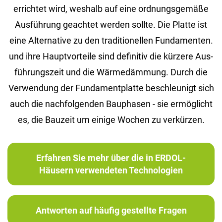
er­rich­tet wird, wes­halb auf eine ord­nungs­ge­mä­ße
Aus­füh­rung ge­ach­tet wer­den soll­te. Die Plat­te ist
eine Al­ter­na­ti­ve zu den tra­di­tio­nel­len Fun­da­men­ten.
und ihre Haupt­vor­tei­le sind de­fi­ni­tiv die kür­ze­re Aus­
füh­rungs­zeit und die Wär­me­däm­mung. Durch die
Ver­wen­dung der Fun­da­ment­plat­te be­schleu­nigt sich
auch die nach­fol­gen­den Bau­pha­sen - sie er­mög­licht
es, die Bau­zeit um ei­ni­ge Wo­chen zu ver­kür­zen.
Erfahren Sie mehr über die in ERDOL-
Häusern verwendeten Technologien
Antworten auf häufig gestellte Fragen