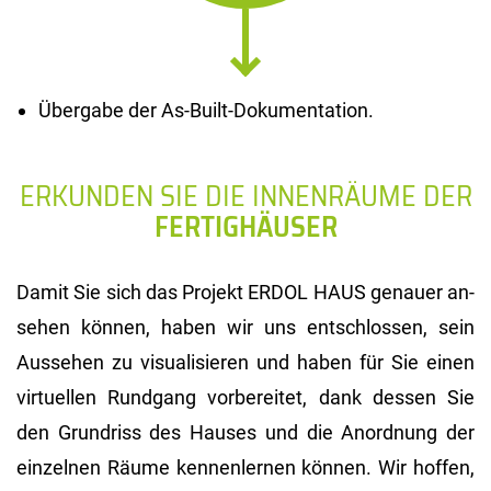
Übergabe der As-Built-Dokumentation.
ERKUNDEN SIE DIE INNENRÄUME DER
FERTIGHÄUSER
Damit Sie sich das Pro­jekt ERDOL HAUS ge­nau­er an­
se­hen kön­nen, haben wir uns ent­schlos­sen, sein
Aus­se­hen zu vi­sua­li­sie­ren und haben für Sie einen
vir­tu­el­len Rund­gang vor­be­rei­tet, dank des­sen Sie
den Grund­riss des Hau­ses und die An­ord­nung der
ein­zel­nen Räume ken­nen­ler­nen kön­nen. Wir hof­fen,