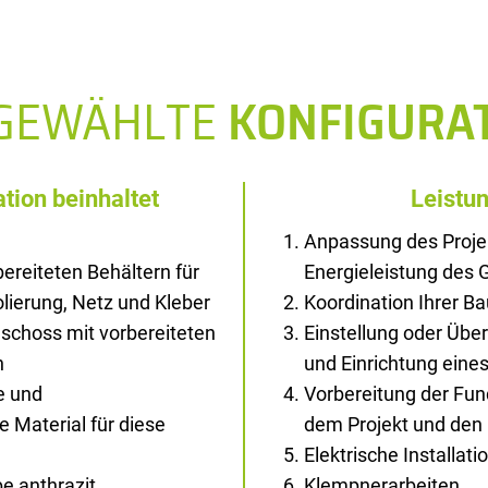
SGEWÄHLTE
KONFIGURA
tion beinhaltet
Leistu
Anpassung des Proje
ereiteten Behältern für
Energieleistung des
solierung, Netz und Kleber
Koordination Ihrer B
schoss mit vorbereiteten
Einstellung oder Übe
n
und Einrichtung ein
e und
Vorbereitung der Fu
Material für diese
dem Projekt und den
Elektrische Installati
e anthrazit
Klempnerarbeiten