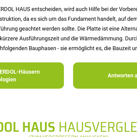
DOL HAUS ent­schei­den, wird auch Hilfe bei der Vor­be­rei­
n­struk­ti­on, da es sich um das Fun­da­ment han­delt, auf dem
rung ge­ach­tet wer­den soll­te. Die Plat­te ist eine Al­ter­na­t
 die kür­ze­re Aus­füh­rungs­zeit und die Wär­me­däm­mung. Du
­fol­gen­den Bau­pha­sen - sie er­mög­licht es, die Bau­zeit u
in ERDOL-Häusern
Antworten a
logien
DOL HAUS
HAUSVERGLE