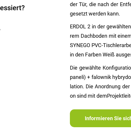
der Tür, die nach der Ent­f
essiert?
ge­setzt wer­den kann.
ERDOL 2 in der ge­wähl­ten K
?
rem Dach­bo­den mit einem 
SYN­EGO PVC-Tisch­ler­ar­b
in den Far­ben Weiß aus­ge­s
Die ge­wähl­te Kon­fi­gu­ra­t
pa­ne­li) + fa­low­nik hy­bry
la­ti­on. Die An­ord­nung der P
on sind mit dem­Pro­jekt­lei­t
Informieren Sie si