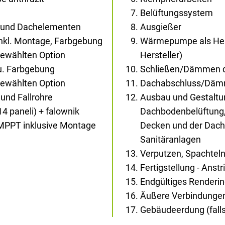
Belüftungssystem
- und Dachelementen
Ausgießer
inkl. Montage, Farbgebung
Wärmepumpe als Hei
gewählten Option
Hersteller)
au. Farbgebung
Schließen/Dämmen d
gewählten Option
Dachabschluss/Dä
und Fallrohre
Ausbau und Gestaltun
14 paneli) + falownik
Dachbodenbelüftung,
 MPPT inklusive Montage
Decken und der Dachs
Sanitäranlagen
Verputzen, Spachtel
Fertigstellung - Anst
Endgültiges Renderi
Äußere Verbindunge
Gebäudeerdung (falls 