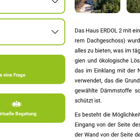
Das Haus ERDOL 2 mit einer
rem Dach­ge­schoss) wurd
alles zu bie­ten, was im täg
gi­en und öko­lo­gi­sche Lö­
das im Ein­klang mit der Na
ie eine Frage
ver­wen­det, das die Grund­
ge­wähl­te Dämm­stof­fe s
schützt ist.
irtuelle Begehung
Es be­steht die Mög­lich­ke
Ein­gang von der Seite des
der Wand von der Seite des 