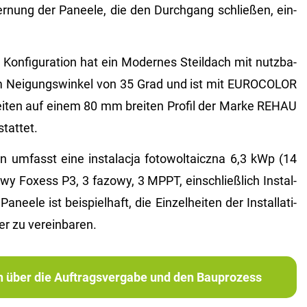
er­nung der Pa­nee­le, die den Durch­gang schlie­ßen, ein­
on­fi­gu­ra­ti­on hat ein Mo­der­nes Steil­dach mit nutz­ba­
Nei­gungs­win­kel von 35 Grad und ist mit EU­RO­CO­LOR
ei­ten auf einem 80 mm brei­ten Pro­fil der Marke REHAU
tat­tet.
i­on um­fasst eine instalac­ja fo­to­wol­taicz­na 6,3 kWp (14
­dowy Fo­xess P3, 3 fa­zowy, 3 MPPT, ein­schlie­ß­lich In­stal­
a­nee­le ist bei­spiel­haft, die Ein­zel­hei­ten der In­stal­la­ti­
er zu ver­ein­ba­ren.
ch über die Auftragsvergabe und den Bauprozess