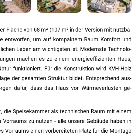
 Flä­che von 68 m² (107 m² in der Ver­si­on mit nutz­ba­
e ent­wor­fen, um auf kom­pak­tem Raum Kom­fort und
­li­chen Leben am wich­tigs­ten ist. Mo­derns­te Tech­no­lo­
sun­gen ma­chen es zu einem en­er­gie­ef­fi­zi­en­ten Haus,
tur funk­tio­niert. Für die Kon­struk­ti­on wird KVH-Holz
la­ge der ge­sam­ten Struk­tur bil­det. Ent­spre­chend aus­
or­gen dafür, dass das Haus vor Wär­me­ver­lus­ten ge­
it, die Spei­se­kam­mer als tech­ni­schen Raum mit einem
 Vor­raums zu nut­zen - alle un­se­re Ge­bäu­de haben in
Vor­raums einen vor­be­rei­te­ten Platz für die Mon­ta­ge