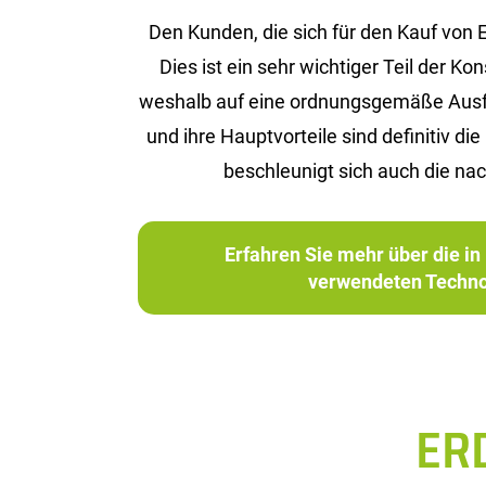
Den Kun­den, die sich für den Kauf von ER
Dies ist ein sehr wich­ti­ger Teil der Ko
wes­halb auf eine ord­nungs­ge­mä­ße Aus­füh­
und ihre Haupt­vor­tei­le sind de­fi­ni­tiv
be­schleu­nigt sich auch die nach
Erfahren Sie mehr über die 
verwendeten Techno
ER