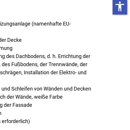
accessibility
zungsanlage (namenhafte EU-
er Decke
mmung
g des Dachbodens, d. h. Errichtung der
 des Fußbodens, der Trennwände, der
chrägen, Installation der Elektro- und
n und Schleifen von Wänden und Decken
rich der Wände, weiße Farbe
ng der Fassade
n
erforderlich)