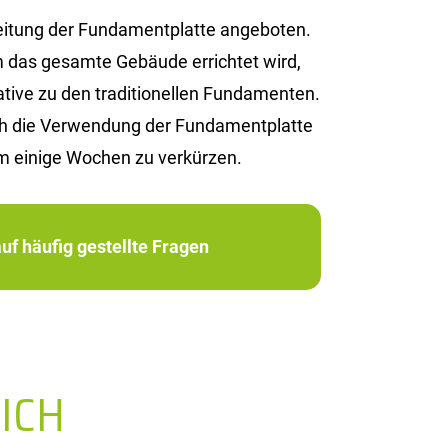
tung der Fun­da­ment­plat­te an­ge­bo­ten.
 das ge­sam­te Ge­bäu­de er­rich­tet wird,
i­ve zu den tra­di­tio­nel­len Fun­da­men­ten.
rch die Ver­wen­dung der Fun­da­ment­plat­te
m ei­ni­ge Wo­chen zu ver­kür­zen.
uf häufig gestellte Fragen
ICH