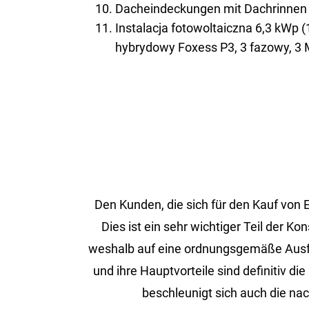
Dacheindeckungen mit Dachrinnen 
Instalacja fotowoltaiczna 6,3 kWp (
hybrydowy Foxess P3, 3 fazowy, 3
Den Kun­den, die sich für den Kauf von ER
Dies ist ein sehr wich­ti­ger Teil der Ko
wes­halb auf eine ord­nungs­ge­mä­ße Aus­füh­
und ihre Haupt­vor­tei­le sind de­fi­ni­tiv
be­schleu­nigt sich auch die nach