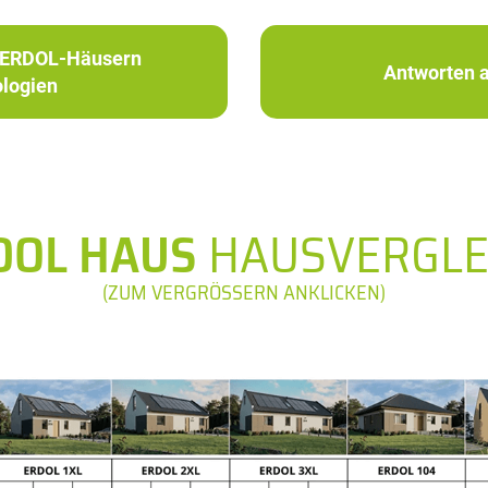
in ERDOL-Häusern
Antworten a
logien
DOL HAUS
HAUSVERGLE
(ZUM VERGRÖSSERN ANKLICKEN)