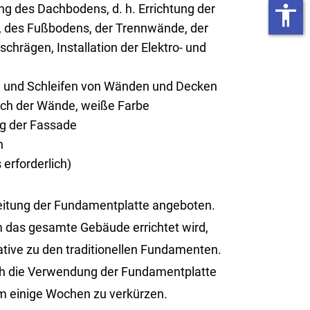
g des Dachbodens, d. h. Errichtung der
accessibility
 des Fußbodens, der Trennwände, der
chrägen, Installation der Elektro- und
n und Schleifen von Wänden und Decken
rich der Wände, weiße Farbe
ng der Fassade
n
erforderlich)
tung der Fun­da­ment­plat­te an­ge­bo­ten.
 das ge­sam­te Ge­bäu­de er­rich­tet wird,
i­ve zu den tra­di­tio­nel­len Fun­da­men­ten.
rch die Ver­wen­dung der Fun­da­ment­plat­te
m ei­ni­ge Wo­chen zu ver­kür­zen.