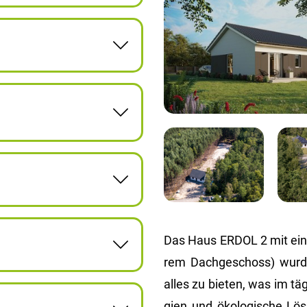
Das Haus ERDOL 2 mit einer
rem Dach­ge­schoss) wurd
alles zu bie­ten, was im täg
gi­en und öko­lo­gi­sche Lö­