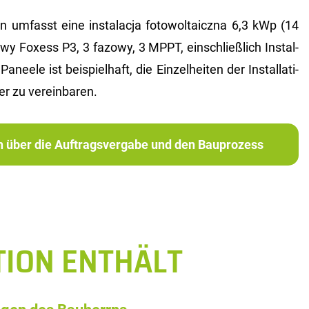
i­on um­fasst eine instalac­ja fo­to­wol­taicz­na 6,3 kWp (14
­dowy Fo­xess P3, 3 fa­zowy, 3 MPPT, ein­schlie­ß­lich In­stal­
a­nee­le ist bei­spiel­haft, die Ein­zel­hei­ten der In­stal­la­ti­
er zu ver­ein­ba­ren.
ch über die Auftragsvergabe und den Bauprozess
TION ENTHÄLT