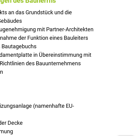
ngen des Bauherrns
kts an das Grundstück und die
 Gebäudes
augenehmigung mit Partner-Architekten
rnahme der Funktion eines Bauleiters
es Bautagebuchs
ndamentplatte in Übereinstimmung mit
 Richtlinien des Bauunternehmens
on
zungsanlage (namenhafte EU-
er Decke
mmung