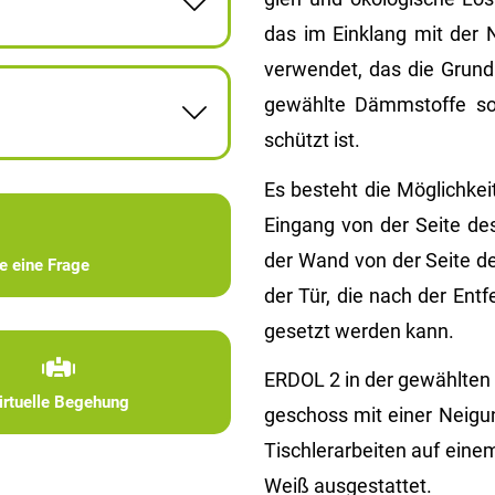
das im Ein­klang mit der Na
ver­wen­det, das die Grund­
ge­wähl­te Dämm­stof­fe s
schützt ist.
Es be­steht die Mög­lich­ke
Ein­gang von der Seite des
der Wand von der Seite des 
ie eine Frage
der Tür, die nach der Ent­f
ge­setzt wer­den kann.
ERDOL 2 in der ge­wähl­ten K
irtuelle Begehung
ge­schoss mit einer Nei­g
Tisch­ler­ar­bei­ten auf ei
Weiß aus­ge­stat­tet.