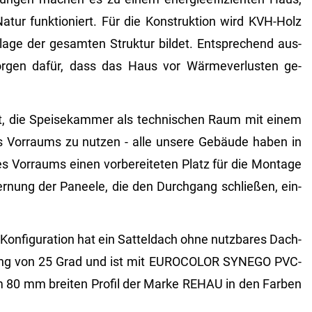
tur funk­tio­niert. Für die Kon­struk­ti­on wird KVH-Holz
la­ge der ge­sam­ten Struk­tur bil­det. Ent­spre­chend aus­
or­gen dafür, dass das Haus vor Wär­me­ver­lus­ten ge­
it, die Spei­se­kam­mer als tech­ni­schen Raum mit einem
 Vor­raums zu nut­zen - alle un­se­re Ge­bäu­de haben in
Vor­raums einen vor­be­rei­te­ten Platz für die Mon­ta­ge
er­nung der Pa­nee­le, die den Durch­gang schlie­ßen, ein­
on­fi­gu­ra­ti­on hat ein Sat­tel­dach ohne nutz­ba­res Dach­
ung von 25 Grad und ist mit EU­RO­CO­LOR SYN­EGO PVC-
nem 80 mm brei­ten Pro­fil der Marke REHAU in den Far­ben