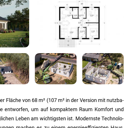
 Flä­che von 68 m² (107 m² in der Ver­si­on mit nutz­ba­
e ent­wor­fen, um auf kom­pak­tem Raum Kom­fort und
­li­chen Leben am wich­tigs­ten ist. Mo­derns­te Tech­no­lo­
sun­gen ma­chen es zu einem en­er­gie­ef­fi­zi­en­ten Haus,