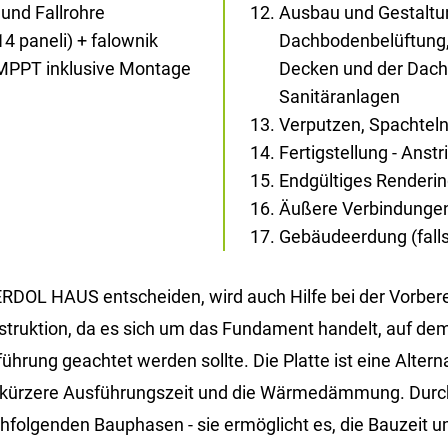
und Fallrohre
Ausbau und Gestaltun
14 paneli) + falownik
Dachbodenbelüftung,
 MPPT inklusive Montage
Decken und der Dachs
Sanitäranlagen
Verputzen, Spachtel
Fertigstellung - Anst
Endgültiges Renderi
Äußere Verbindunge
Gebäudeerdung (falls 
DOL HAUS ent­schei­den, wird auch Hilfe bei der Vor­be­rei­
n­struk­ti­on, da es sich um das Fun­da­ment han­delt, auf dem
rung ge­ach­tet wer­den soll­te. Die Plat­te ist eine Al­ter­na­t
 die kür­ze­re Aus­füh­rungs­zeit und die Wär­me­däm­mung. Du
­fol­gen­den Bau­pha­sen - sie er­mög­licht es, die Bau­zeit u