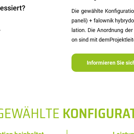
essiert?
Die ge­wähl­te Kon­fi­gu­ra­t
pa­ne­li) + fa­low­nik hy­bry
la­ti­on. Die An­ord­nung der P
?
on sind mit dem­Pro­jekt­lei­t
Informieren Sie si
SGEWÄHLTE
KONFIGURA