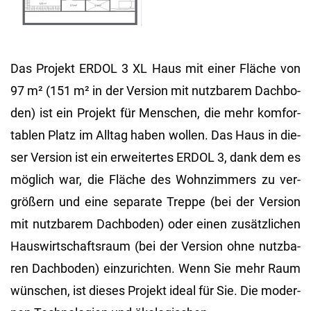
Das Pro­jekt ERDOL 3 XL Haus mit einer Flä­che von
97 m² (151 m² in der Ver­si­on mit nutz­ba­rem Dach­bo­
den) ist ein Pro­jekt für Men­schen, die mehr kom­for­
ta­blen Platz im All­tag haben wol­len. Das Haus in die­
ser Ver­si­on ist ein er­wei­ter­tes ERDOL 3, dank dem es
mög­lich war, die Flä­che des Wohn­zim­mers zu ver­
grö­ßern und eine se­pa­ra­te Trep­pe (bei der Ver­si­on
mit nutz­ba­rem Dach­bo­den) oder einen zu­sätz­li­chen
Haus­wirt­schafts­raum (bei der Ver­si­on ohne nutz­ba­
ren Dach­bo­den) ein­zu­rich­ten. Wenn Sie mehr Raum
wün­schen, ist die­ses Pro­jekt ideal für Sie. Die mo­der­