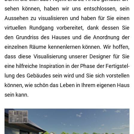
se­hen kön­nen, haben wir uns ent­schlos­sen, sein
Aus­se­hen zu vi­sua­li­sie­ren und haben für Sie einen
vir­tu­el­len Rund­gang vor­be­rei­tet, dank des­sen Sie
den Grund­riss des Hau­ses und die An­ord­nung der
ein­zel­nen Räume ken­nen­ler­nen kön­nen. Wir hof­fen,
dass diese Vi­sua­li­sie­rung un­se­rer De­si­gner für Sie
eine hilf­rei­che In­spi­ra­ti­on in der Phase der Fer­tig­stel­
lung des Ge­bäu­des sein wird und Sie sich vor­stel­len
kön­nen, wie schön das Leben in Ihrem ei­ge­nen Haus
sein kann.