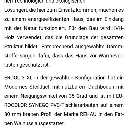
nen Tech­no­lo­gi­en und öko­lo­gi­schen
Lö­sun­gen, die hier zum Ein­satz kom­men, ma­chen es
zu einem en­er­gie­ef­fi­zi­en­ten Haus, das im Ein­klang
mit der Natur funk­tio­niert. Für den Bau wird KVH-
Holz ver­wen­det, das die Grund­la­ge der ge­sam­ten
Struk­tur bil­det. Ent­spre­chend aus­ge­wähl­te Dämm­
stof­fe sor­gen dafür, dass das Haus vor Wär­me­ver­
lus­ten ge­schützt ist.
ERDOL 3 XL in der ge­wähl­ten Kon­fi­gu­ra­ti­on hat ein
Mo­der­nes Steil­dach mit nutz­ba­rem Dach­bo­den mit
einem Nei­gungs­win­kel von 35 Grad und ist mit EU­
RO­CO­LOR SYN­EGO PVC-Tisch­ler­ar­bei­ten auf einem
80 mm brei­ten Pro­fil der Marke REHAU in den Far­
ben Wal­nuss aus­ge­stat­tet.