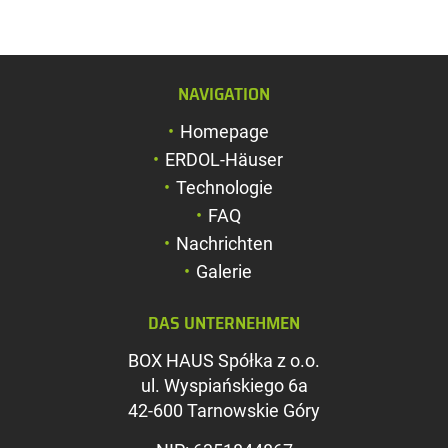
NAVIGATION
Schriftgröße verg
Homepage
Schriftgröße verk
ERDOL-Häuser
Zeichenabstand v
Technologie
FAQ
Zeichenabstand v
Nachrichten
Farben umkehren
Galerie
Graustufen
DAS UNTERNEHMEN
Großer Mauszeig
BOX HAUS Spółka z o.o.
Leseführung
ul. Wyspiańskiego 6a
42-600 Tarnowskie Góry
Links unterstreic