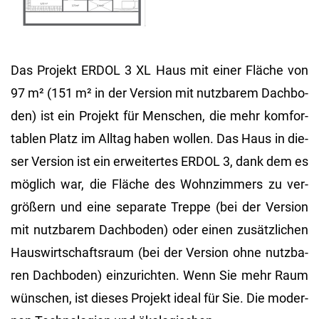
Das Pro­jekt ERDOL 3 XL Haus mit einer Flä­che von
97 m² (151 m² in der Ver­si­on mit nutz­ba­rem Dach­bo­
den) ist ein Pro­jekt für Men­schen, die mehr kom­for­
ta­blen Platz im All­tag haben wol­len. Das Haus in die­
ser Ver­si­on ist ein er­wei­ter­tes ERDOL 3, dank dem es
mög­lich war, die Flä­che des Wohn­zim­mers zu ver­
grö­ßern und eine se­pa­ra­te Trep­pe (bei der Ver­si­on
mit nutz­ba­rem Dach­bo­den) oder einen zu­sätz­li­chen
Haus­wirt­schafts­raum (bei der Ver­si­on ohne nutz­ba­
ren Dach­bo­den) ein­zu­rich­ten. Wenn Sie mehr Raum
wün­schen, ist die­ses Pro­jekt ideal für Sie. Die mo­der­