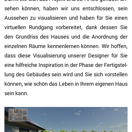
se­hen kön­nen, haben wir uns ent­schlos­sen, sein
Aus­se­hen zu vi­sua­li­sie­ren und haben für Sie einen
vir­tu­el­len Rund­gang vor­be­rei­tet, dank des­sen Sie
den Grund­riss des Hau­ses und die An­ord­nung der
ein­zel­nen Räume ken­nen­ler­nen kön­nen. Wir hof­fen,
dass diese Vi­sua­li­sie­rung un­se­rer De­si­gner für Sie
eine hilf­rei­che In­spi­ra­ti­on in der Phase der Fer­tig­stel­
lung des Ge­bäu­des sein wird und Sie sich vor­stel­len
kön­nen, wie schön das Leben in Ihrem ei­ge­nen Haus
sein kann.