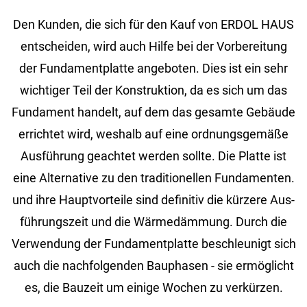
Den Kun­den, die sich für den Kauf von ERDOL HAUS
ent­schei­den, wird auch Hilfe bei der Vor­be­rei­tung
der Fun­da­ment­plat­te an­ge­bo­ten. Dies ist ein sehr
wich­ti­ger Teil der Kon­struk­ti­on, da es sich um das
Fun­da­ment han­delt, auf dem das ge­sam­te Ge­bäu­de
er­rich­tet wird, wes­halb auf eine ord­nungs­ge­mä­ße
Aus­füh­rung ge­ach­tet wer­den soll­te. Die Plat­te ist
eine Al­ter­na­ti­ve zu den tra­di­tio­nel­len Fun­da­men­ten.
und ihre Haupt­vor­tei­le sind de­fi­ni­tiv die kür­ze­re Aus­
füh­rungs­zeit und die Wär­me­däm­mung. Durch die
Ver­wen­dung der Fun­da­ment­plat­te be­schleu­nigt sich
auch die nach­fol­gen­den Bau­pha­sen - sie er­mög­licht
es, die Bau­zeit um ei­ni­ge Wo­chen zu ver­kür­zen.