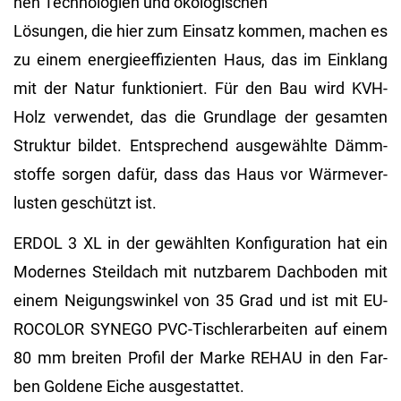
nen Tech­no­lo­gi­en und öko­lo­gi­schen
Lö­sun­gen, die hier zum Ein­satz kom­men, ma­chen es
zu einem en­er­gie­ef­fi­zi­en­ten Haus, das im Ein­klang
mit der Natur funk­tio­niert. Für den Bau wird KVH-
Holz ver­wen­det, das die Grund­la­ge der ge­sam­ten
Struk­tur bil­det. Ent­spre­chend aus­ge­wähl­te Dämm­
stof­fe sor­gen dafür, dass das Haus vor Wär­me­ver­
lus­ten ge­schützt ist.
ERDOL 3 XL in der ge­wähl­ten Kon­fi­gu­ra­ti­on hat ein
Mo­der­nes Steil­dach mit nutz­ba­rem Dach­bo­den mit
einem Nei­gungs­win­kel von 35 Grad und ist mit EU­
RO­CO­LOR SYN­EGO PVC-Tisch­ler­ar­bei­ten auf einem
80 mm brei­ten Pro­fil der Marke REHAU in den Far­
ben Gol­de­ne Eiche aus­ge­stat­tet.