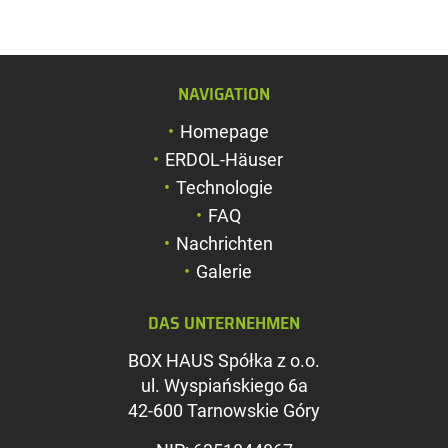
NAVIGATION
Schriftgröße verg
Homepage
Schriftgröße verk
ERDOL-Häuser
Zeichenabstand v
Technologie
FAQ
Zeichenabstand v
Nachrichten
Farben umkehren
Galerie
Graustufen
DAS UNTERNEHMEN
Großer Mauszeig
BOX HAUS Spółka z o.o.
Leseführung
ul. Wyspiańskiego 6a
42-600 Tarnowskie Góry
Links unterstreic