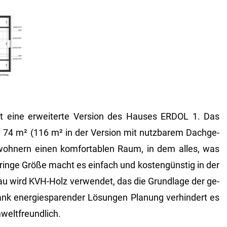
ine er­wei­ter­te Ver­si­on des Hau­ses ERDOL 1. Das
 74 m² (116 m² in der Ver­si­on mit nutz­ba­rem Dach­ge­
­woh­nern einen kom­for­ta­blen Raum, in dem alles, was
­rin­ge Größe macht es ein­fach und kos­ten­güns­tig in der
Bau wird KVH-Holz ver­wen­det, das die Grund­la­ge der ge­
ank en­er­gie­spa­ren­der Lö­sun­gen Pla­nung ver­hin­dert es
­welt­freund­lich.