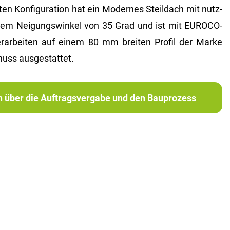
n Kon­fi­gu­ra­ti­on hat ein Mo­der­nes Steil­dach mit nutz­
em Nei­gungs­win­kel von 35 Grad und ist mit EU­RO­CO­
­ar­bei­ten auf einem 80 mm brei­ten Pro­fil der Marke
ss aus­ge­stat­tet.
ch über die Auftragsvergabe und den Bauprozess