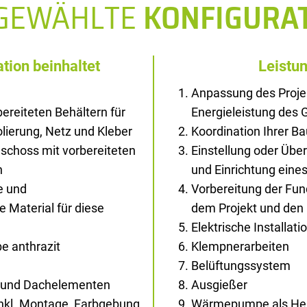
SGEWÄHLTE
KONFIGURA
tion beinhaltet
Leistu
Anpassung des Proje
ereiteten Behältern für
Energieleistung des
solierung, Netz und Kleber
Koordination Ihrer B
schoss mit vorbereiteten
Einstellung oder Übe
n
und Einrichtung ein
e und
Vorbereitung der Fu
Material für diese
dem Projekt und den
Elektrische Installati
e anthrazit
Klempnerarbeiten
Belüftungssystem
- und Dachelementen
Ausgießer
inkl. Montage, Farbgebung
Wärmepumpe als Hei