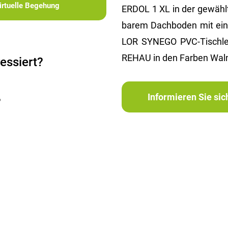
irtuelle Begehung
ERDOL 1 XL in der ge­wähl­te
ba­rem Dach­bo­den mit ein
LOR SYN­EGO PVC-Tisch­ler
REHAU in den Far­ben Wal­nu
essiert?
Informieren Sie si
?