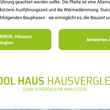
rung ge­ach­tet wer­den soll­te. Die Plat­te ist eine Al­ter­na­t
 die kür­ze­re Aus­füh­rungs­zeit und die Wär­me­däm­mung. Du
­fol­gen­den Bau­pha­sen - sie er­mög­licht es, die Bau­zeit u
in ERDOL-Häusern
Antworten a
logien
DOL HAUS
HAUSVERGLE
(ZUM VERGRÖSSERN ANKLICKEN)