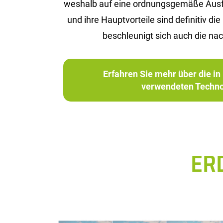
wes­halb auf eine ord­nungs­ge­mä­ße Aus­füh­
und ihre Haupt­vor­tei­le sind de­fi­ni­tiv
be­schleu­nigt sich auch die nach
Erfahren Sie mehr über die 
verwendeten Techno
ER