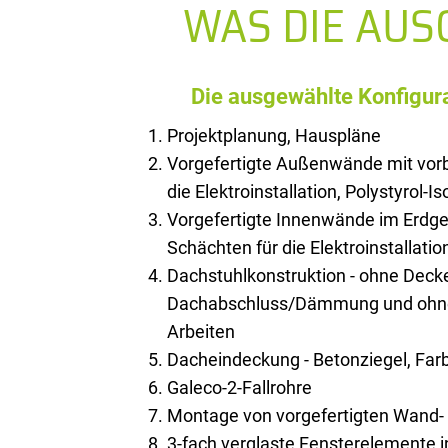
WAS DIE AU
Die ausgewählte Konfigura
Projektplanung, Hauspläne
Vorgefertigte Außenwände mit vorb
die Elektroinstallation, Polystyrol-I
Vorgefertigte Innenwände im Erdge
Schächten für die Elektroinstallatio
Dachstuhlkonstruktion - ohne Deck
Dachabschluss/Dämmung und ohne 
Arbeiten
Dacheindeckung - Betonziegel, Farb
Galeco-2-Fallrohre
Montage von vorgefertigten Wand
3-fach verglaste Fensterelemente 