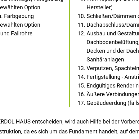
gewählten Option
Hersteller)
au. Farbgebung
Schließen/Dämmen d
gewählten Option
Dachabschluss/Dä
und Fallrohre
Ausbau und Gestaltun
Dachbodenbelüftung,
Decken und der Dachs
Sanitäranlagen
Verputzen, Spachtel
Fertigstellung - Anst
Endgültiges Renderi
Äußere Verbindunge
Gebäudeerdung (falls 
DOL HAUS ent­schei­den, wird auch Hilfe bei der Vor­be­rei­
n­struk­ti­on, da es sich um das Fun­da­ment han­delt, auf dem