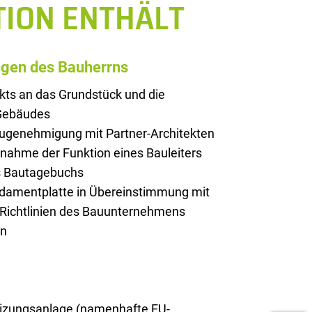
TION ENTHÄLT
ngen des Bauherrns
kts an das Grundstück und die
 Gebäudes
augenehmigung mit Partner-Architekten
rnahme der Funktion eines Bauleiters
es Bautagebuchs
ndamentplatte in Übereinstimmung mit
 Richtlinien des Bauunternehmens
on
zungsanlage (namenhafte EU-