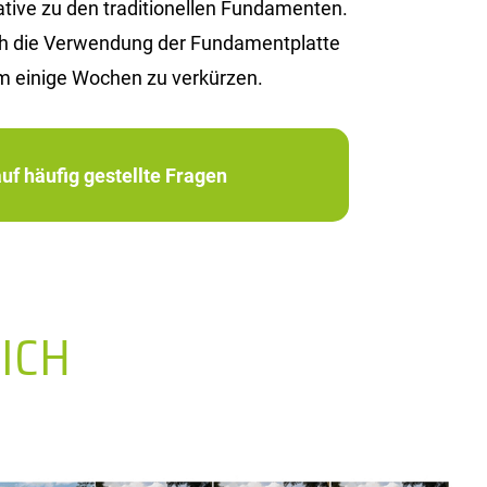
i­ve zu den tra­di­tio­nel­len Fun­da­men­ten.
rch die Ver­wen­dung der Fun­da­ment­plat­te
m ei­ni­ge Wo­chen zu ver­kür­zen.
uf häufig gestellte Fragen
ICH