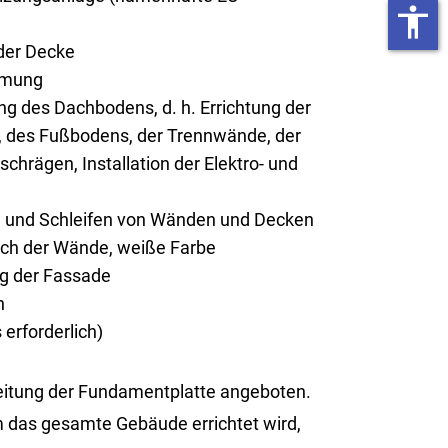
accessibility
er Decke
mmung
g des Dachbodens, d. h. Errichtung der
 des Fußbodens, der Trennwände, der
chrägen, Installation der Elektro- und
n und Schleifen von Wänden und Decken
rich der Wände, weiße Farbe
ng der Fassade
n
erforderlich)
tung der Fun­da­ment­plat­te an­ge­bo­ten.
 das ge­sam­te Ge­bäu­de er­rich­tet wird,