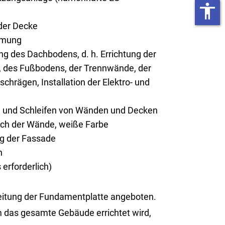
accessibility
er Decke
mmung
g des Dachbodens, d. h. Errichtung der
 des Fußbodens, der Trennwände, der
chrägen, Installation der Elektro- und
n und Schleifen von Wänden und Decken
rich der Wände, weiße Farbe
ng der Fassade
n
erforderlich)
tung der Fun­da­ment­plat­te an­ge­bo­ten.
 das ge­sam­te Ge­bäu­de er­rich­tet wird,