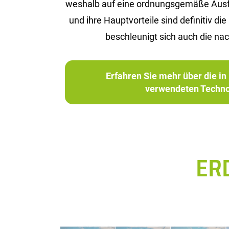
wes­halb auf eine ord­nungs­ge­mä­ße Aus­füh­
und ihre Haupt­vor­tei­le sind de­fi­ni­tiv
be­schleu­nigt sich auch die nach
Erfahren Sie mehr über die 
verwendeten Techno
ER