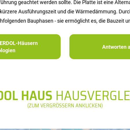
rung ge­ach­tet wer­den soll­te. Die Plat­te ist eine Al­ter­na­t
 die kür­ze­re Aus­füh­rungs­zeit und die Wär­me­däm­mung. Du
­fol­gen­den Bau­pha­sen - sie er­mög­licht es, die Bau­zeit u
in ERDOL-Häusern
Antworten a
logien
DOL HAUS
HAUSVERGLE
(ZUM VERGRÖSSERN ANKLICKEN)