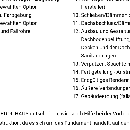
gewählten Option
Hersteller)
au. Farbgebung
Schließen/Dämmen d
gewählten Option
Dachabschluss/Dä
und Fallrohre
Ausbau und Gestaltun
Dachbodenbelüftung,
Decken und der Dachs
Sanitäranlagen
Verputzen, Spachtel
Fertigstellung - Anst
Endgültiges Renderi
Äußere Verbindunge
Gebäudeerdung (falls 
DOL HAUS ent­schei­den, wird auch Hilfe bei der Vor­be­rei­
n­struk­ti­on, da es sich um das Fun­da­ment han­delt, auf dem