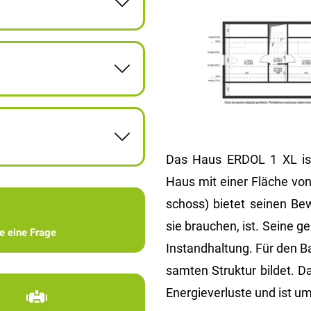
Das Haus ERDOL 1 XL ist e
Haus mit einer Flä­che von
schoss) bie­tet sei­nen Be
sie brau­chen, ist. Seine ge
ie eine Frage
In­stand­hal­tung. Für den 
sam­ten Struk­tur bil­det. D
En­er­gie­ver­lus­te und ist um