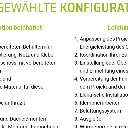
SGEWÄHLTE
KONFIGURA
tion beinhaltet
Leistu
Anpassung des Proje
ereiteten Behältern für
Energieleistung des
solierung, Netz und Kleber
Koordination Ihrer B
schoss mit vorbereiteten
Einstellung oder Übe
n
und Einrichtung ein
e und
Vorbereitung der Fu
Material für diese
dem Projekt und den
Elektrische Installati
e anthrazit
Klempnerarbeiten
Belüftungssystem
- und Dachelementen
Ausgießer
inkl. Montage, Farbgebung
Wärmepumpe als Hei