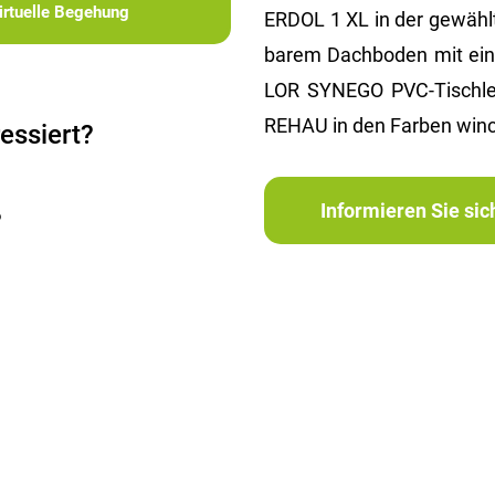
irtuelle Begehung
ERDOL 1 XL in der ge­wähl­te
ba­rem Dach­bo­den mit ein
LOR SYN­EGO PVC-Tisch­ler
REHAU in den Far­ben win­che
essiert?
Informieren Sie si
?