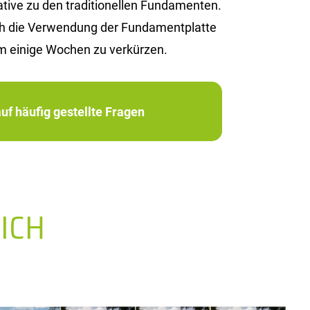
i­ve zu den tra­di­tio­nel­len Fun­da­men­ten.
rch die Ver­wen­dung der Fun­da­ment­plat­te
m ei­ni­ge Wo­chen zu ver­kür­zen.
uf häufig gestellte Fragen
ICH