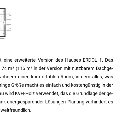
ine er­wei­ter­te Ver­si­on des Hau­ses ERDOL 1. Das
 74 m² (116 m² in der Ver­si­on mit nutz­ba­rem Dach­ge­
­woh­nern einen kom­for­ta­blen Raum, in dem alles, was
­rin­ge Größe macht es ein­fach und kos­ten­güns­tig in der
Bau wird KVH-Holz ver­wen­det, das die Grund­la­ge der ge­
ank en­er­gie­spa­ren­der Lö­sun­gen Pla­nung ver­hin­dert es
­welt­freund­lich.