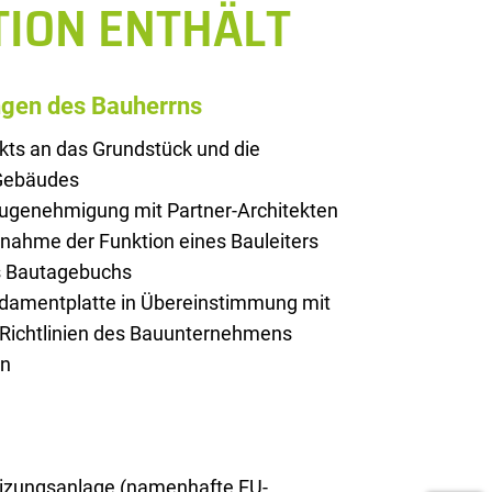
TION ENTHÄLT
ngen des Bauherrns
kts an das Grundstück und die
 Gebäudes
augenehmigung mit Partner-Architekten
rnahme der Funktion eines Bauleiters
es Bautagebuchs
ndamentplatte in Übereinstimmung mit
 Richtlinien des Bauunternehmens
on
zungsanlage (namenhafte EU-