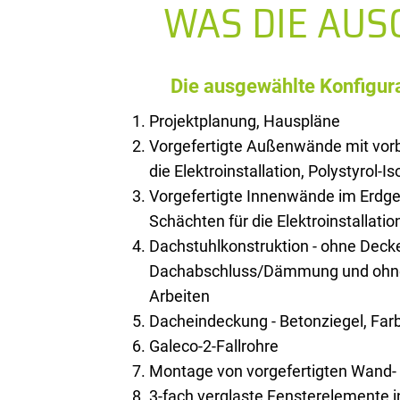
WAS DIE AU
Die ausgewählte Konfigura
Projektplanung, Hauspläne
Vorgefertigte Außenwände mit vorb
die Elektroinstallation, Polystyrol-I
Vorgefertigte Innenwände im Erdge
Schächten für die Elektroinstallatio
Dachstuhlkonstruktion - ohne Deck
Dachabschluss/Dämmung und ohne 
Arbeiten
Dacheindeckung - Betonziegel, Farb
Galeco-2-Fallrohre
Montage von vorgefertigten Wand
3-fach verglaste Fensterelemente 