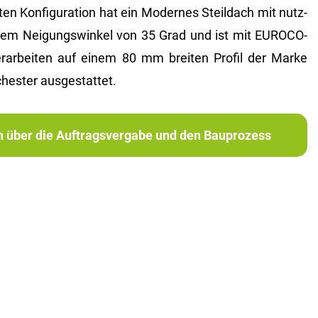
n Kon­fi­gu­ra­ti­on hat ein Mo­der­nes Steil­dach mit nutz­
em Nei­gungs­win­kel von 35 Grad und ist mit EU­RO­CO­
­ar­bei­ten auf einem 80 mm brei­ten Pro­fil der Marke
s­ter aus­ge­stat­tet.
ch über die Auftragsvergabe und den Bauprozess