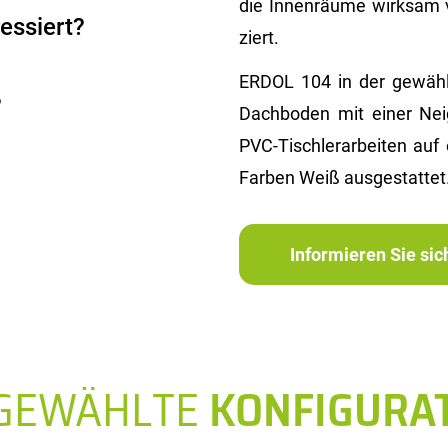
die In­nen­räu­me wirk­sam 
essiert?
ziert.
ERDOL 104 in der ge­wähl­t
?
Dach­bo­den mit einer Ne
PVC-Tisch­ler­ar­bei­ten a
Far­ben Weiß aus­ge­stat­tet
Informieren Sie si
SGEWÄHLTE
KONFIGURA