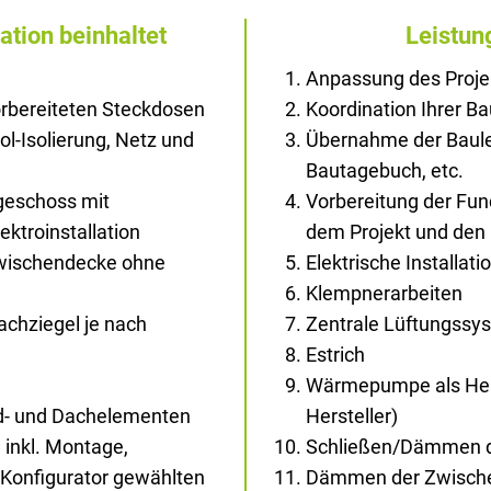
ation beinhaltet
Leistun
Anpassung des Proje
rbereiteten Steckdosen
Koordination Ihrer B
rol-Isolierung, Netz und
Übernahme der Baule
Bautagebuch, etc.
geschoss mit
Vorbereitung der Fu
ektroinstallation
dem Projekt und den
Zwischendecke ohne
Elektrische Installati
Klempnerarbeiten
chziegel je nach
Zentrale Lüftungssy
Estrich
Wärmepumpe als Hei
d- und Dachelementen
Hersteller)
 inkl. Montage,
Schließen/Dämmen d
Konfigurator gewählten
Dämmen der Zwisch