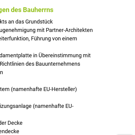
gen des Bauherrns
kts an das Grundstück
augenehmigung mit Partner-Architekten
iterfunktion, Führung von einem
ndamentplatte in Übereinstimmung mit
 Richtlinien des Bauunternehmens
on
stem (namenhafte EU-Hersteller)
zungsanlage (namenhafte EU-
er Decke
endecke