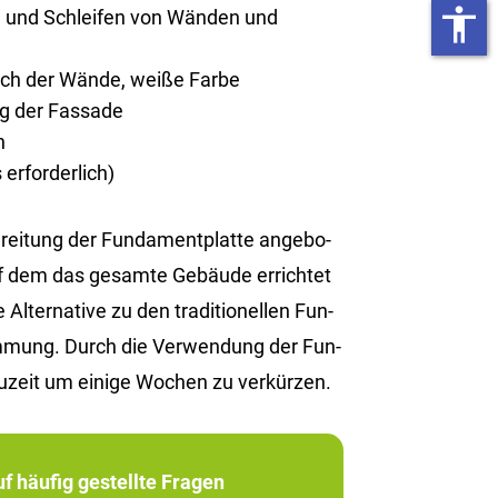
accessibility
n und Schleifen von Wänden und
rich der Wände, weiße Farbe
ng der Fassade
n
erforderlich)
i­tung der Fun­da­ment­plat­te an­ge­bo­
uf dem das ge­sam­te Ge­bäu­de er­rich­tet
­ter­na­ti­ve zu den tra­di­tio­nel­len Fun­
­däm­mung. Durch die Ver­wen­dung der Fun­
u­zeit um ei­ni­ge Wo­chen zu ver­kür­zen.
f häufig gestellte Fragen