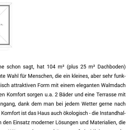
 schon sagt, hat 104 m² (plus 25 m² Dach­bo­den)
ute Wahl für Men­schen, die ein klei­nes, aber sehr funk­
p­tisch at­trak­ti­ven Form mit einem ele­gan­ten Walm­dach
­chen Kom­fort sor­gen u.a. 2 Bäder und eine Ter­ras­se mit
in­gang, dank dem man bei jedem Wet­ter gerne nach
m­fort ist das Haus auch öko­lo­gisch - die In­stand­hal­
den Ein­satz mo­der­ner Lö­sun­gen und Ma­te­ria­li­en, die