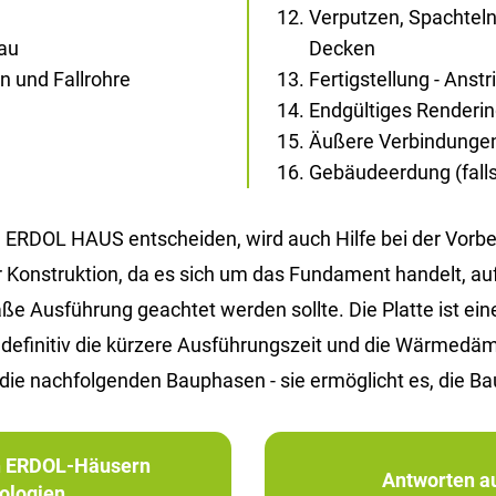
Verputzen, Spachtel
bau
Decken
 und Fallrohre
Fertigstellung - Anst
Endgültiges Renderi
Äußere Verbindunge
Gebäudeerdung (falls 
ERDOL HAUS ent­schei­den, wird auch Hilfe bei der Vor­be­re
er Kon­struk­ti­on, da es sich um das Fun­da­ment han­delt, a
Aus­füh­rung ge­ach­tet wer­den soll­te. Die Plat­te ist eine Al
d de­fi­ni­tiv die kür­ze­re Aus­füh­rungs­zeit und die Wär­me
die nach­fol­gen­den Bau­pha­sen - sie er­mög­licht es, die Ba
in ERDOL-Häusern
Antworten au
ologien