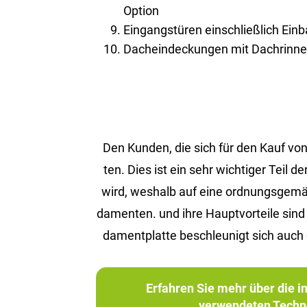
Option
Eingangstüren einschließlich Ein
Dacheindeckungen mit Dachrinnen
Den Kun­den, die sich für den Kauf von 
ten. Dies ist ein sehr wich­ti­ger Teil d
wird, wes­halb auf eine ord­nungs­ge­mä­ße 
da­men­ten. und ihre Haupt­vor­tei­le sin
da­ment­plat­te be­schleu­nigt sich auch 
Erfahren Sie mehr über die 
verwendeten Techn