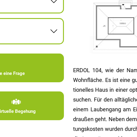
ERDOL 104, wie der Name
ie eine Frage
Wohn­flä­che. Es ist eine g
tio­nel­les Haus in einer o
su­chen. Für den all­täg­li
einem Lau­ben­gang am E
irtuelle Begehung
drau­ßen geht. Neben dem Ko
tungs­kos­ten wur­den durch 