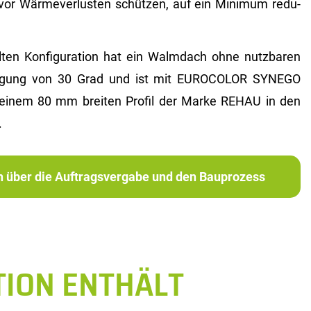
vor Wär­me­ver­lus­ten schüt­zen, auf ein Mi­ni­mum re­du­
en Kon­fi­gu­ra­ti­on hat ein Walm­dach ohne nutz­ba­ren
i­gung von 30 Grad und ist mit EU­RO­CO­LOR SYN­EGO
uf einem 80 mm brei­ten Pro­fil der Marke REHAU in den
.
ch über die Auftragsvergabe und den Bauprozess
TION ENTHÄLT