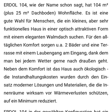
ERDOL 104, wie der Name schon sagt, hat 104 m²
(plus 25 m² Dach­bo­den) Wohn­flä­che. Es ist eine
gute Wahl für Men­schen, die ein klei­nes, aber sehr
funk­tio­nel­les Haus in einer op­tisch at­trak­ti­ven Form
mit einem ele­gan­ten Walm­dach su­chen. Für den all­
täg­li­chen Kom­fort sor­gen u.a. 2 Bäder und eine Ter­
ras­se mit einem Lau­ben­gang am Ein­gang, dank dem
man bei jedem Wet­ter gerne nach drau­ßen geht.
Neben dem Kom­fort ist das Haus auch öko­lo­gisch -
die In­stand­hal­tungs­kos­ten wur­den durch den Ein­
satz mo­der­ner Lö­sun­gen und Ma­te­ria­li­en, die die In­
nen­räu­me wirk­sam vor Wär­me­ver­lus­ten schüt­zen,
auf ein Mi­ni­mum re­du­ziert.
ERDOL 104 in der ge­wähl­ten Kon­fi­gu­ra­ti­on hat ein