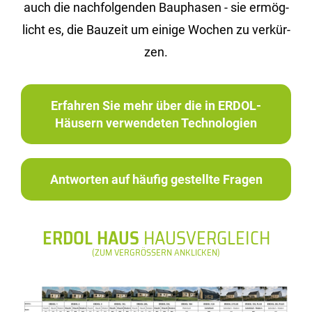
auch die nach­fol­gen­den Bau­pha­sen - sie er­mög­
licht es, die Bau­zeit um ei­ni­ge Wo­chen zu ver­kür­
zen.
Erfahren Sie mehr über die in ERDOL-
Häusern verwendeten Technologien
Antworten auf häufig gestellte Fragen
ERDOL HAUS
HAUSVERGLEICH
(ZUM VERGRÖSSERN ANKLICKEN)