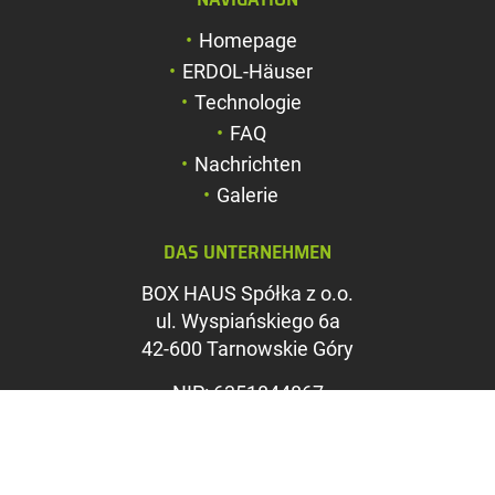
Schriftgröße verg
Homepage
Schriftgröße verk
ERDOL-Häuser
Zeichenabstand v
Technologie
FAQ
Zeichenabstand v
Nachrichten
Farben umkehren
Galerie
Graustufen
DAS UNTERNEHMEN
Großer Mauszeig
BOX HAUS Spółka z o.o.
Leseführung
ul. Wyspiańskiego 6a
42-600 Tarnowskie Góry
Links unterstreic
NIP: 6351844867
REGON: 369312535
KRS: 0000715071
Sąd Rejonowy w Katowicach,