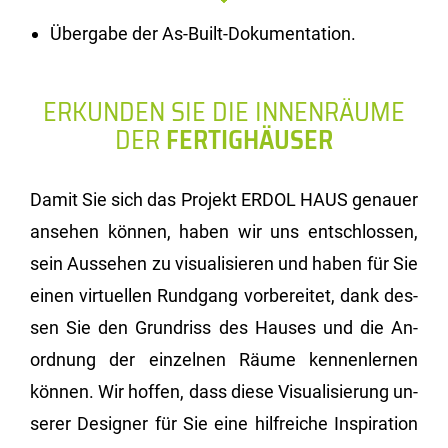
Übergabe der As-Built-Dokumentation.
ERKUNDEN SIE DIE INNENRÄUME
DER
FERTIGHÄUSER
Damit Sie sich das Pro­jekt ERDOL HAUS ge­nau­er
an­se­hen kön­nen, haben wir uns ent­schlos­sen,
sein Aus­se­hen zu vi­sua­li­sie­ren und haben für Sie
einen vir­tu­el­len Rund­gang vor­be­rei­tet, dank des­
sen Sie den Grund­riss des Hau­ses und die An­
ord­nung der ein­zel­nen Räume ken­nen­ler­nen
kön­nen. Wir hof­fen, dass diese Vi­sua­li­sie­rung un­
se­rer De­si­gner für Sie eine hilf­rei­che In­spi­ra­ti­on