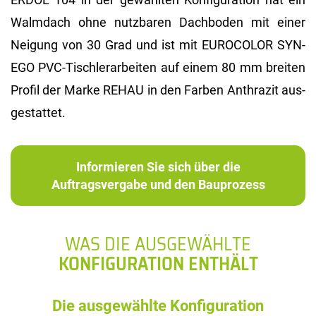
Walm­dach ohne nutz­ba­ren Dach­bo­den mit einer
Nei­gung von 30 Grad und ist mit EU­RO­CO­LOR SYN­
EGO PVC-Tisch­ler­ar­bei­ten auf einem 80 mm brei­ten
Pro­fil der Marke REHAU in den Far­ben An­thra­zit aus­
ge­stat­tet.
Informieren Sie sich über die
Auftragsvergabe und den Bauprozess
WAS DIE AUSGEWÄHLTE
KONFIGURATION ENTHÄLT
Die ausgewählte Konfiguration