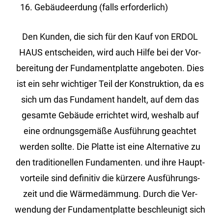
Gebäudeerdung (falls erforderlich)
Den Kun­den, die sich für den Kauf von ERDOL
HAUS ent­schei­den, wird auch Hilfe bei der Vor­
be­rei­tung der Fun­da­ment­plat­te an­ge­bo­ten. Dies
ist ein sehr wich­ti­ger Teil der Kon­struk­ti­on, da es
sich um das Fun­da­ment han­delt, auf dem das
ge­sam­te Ge­bäu­de er­rich­tet wird, wes­halb auf
eine ord­nungs­ge­mä­ße Aus­füh­rung ge­ach­tet
wer­den soll­te. Die Plat­te ist eine Al­ter­na­ti­ve zu
den tra­di­tio­nel­len Fun­da­men­ten. und ihre Haupt­
vor­tei­le sind de­fi­ni­tiv die kür­ze­re Aus­füh­rungs­
zeit und die Wär­me­däm­mung. Durch die Ver­
wen­dung der Fun­da­ment­plat­te be­schleu­nigt sich