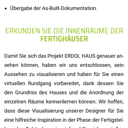
Übergabe der As-Built-Dokumentation.
ERKUNDEN SIE DIE INNENRÄUME DER
FERTIGHÄUSER
Damit Sie sich das Pro­jekt ERDOL HAUS ge­nau­er an­
se­hen kön­nen, haben wir uns ent­schlos­sen, sein
Aus­se­hen zu vi­sua­li­sie­ren und haben für Sie einen
vir­tu­el­len Rund­gang vor­be­rei­tet, dank des­sen Sie
den Grund­riss des Hau­ses und die An­ord­nung der
ein­zel­nen Räume ken­nen­ler­nen kön­nen. Wir hof­fen,
dass diese Vi­sua­li­sie­rung un­se­rer De­si­gner für Sie
eine hilf­rei­che In­spi­ra­ti­on in der Phase der Fer­tig­stel­