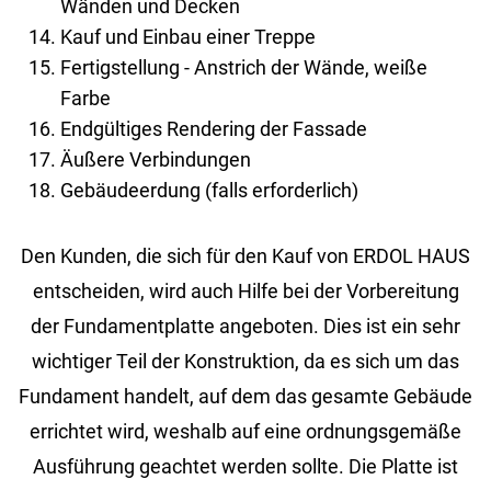
Wänden und Decken
Kauf und Einbau einer Treppe
Fertigstellung - Anstrich der Wände, weiße
Farbe
Endgültiges Rendering der Fassade
Äußere Verbindungen
Gebäudeerdung (falls erforderlich)
Den Kun­den, die sich für den Kauf von ERDOL HAUS
ent­schei­den, wird auch Hilfe bei der Vor­be­rei­tung
der Fun­da­ment­plat­te an­ge­bo­ten. Dies ist ein sehr
wich­ti­ger Teil der Kon­struk­ti­on, da es sich um das
Fun­da­ment han­delt, auf dem das ge­sam­te Ge­bäu­de
er­rich­tet wird, wes­halb auf eine ord­nungs­ge­mä­ße
Aus­füh­rung ge­ach­tet wer­den soll­te. Die Plat­te ist