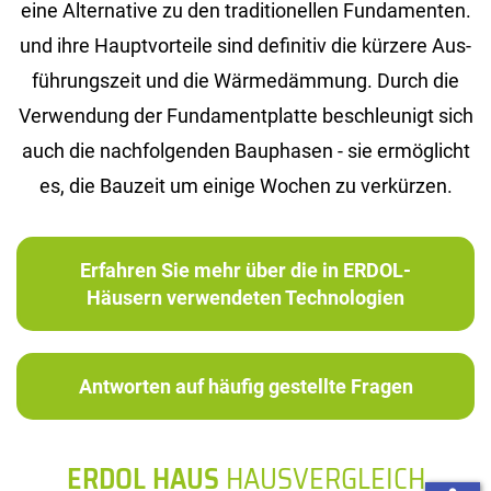
eine Al­ter­na­ti­ve zu den tra­di­tio­nel­len Fun­da­men­ten.
und ihre Haupt­vor­tei­le sind de­fi­ni­tiv die kür­ze­re Aus­
füh­rungs­zeit und die Wär­me­däm­mung. Durch die
Ver­wen­dung der Fun­da­ment­plat­te be­schleu­nigt sich
auch die nach­fol­gen­den Bau­pha­sen - sie er­mög­licht
es, die Bau­zeit um ei­ni­ge Wo­chen zu ver­kür­zen.
Erfahren Sie mehr über die in ERDOL-
Häusern verwendeten Technologien
Antworten auf häufig gestellte Fragen
ERDOL HAUS
HAUSVERGLEICH