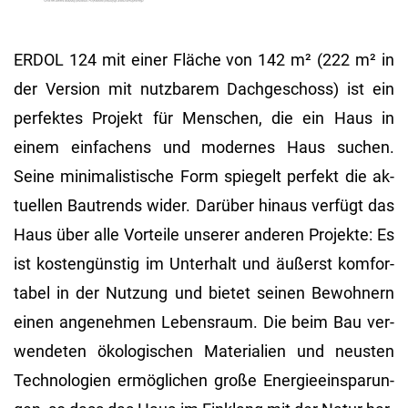
ERDOL 124 mit einer Flä­che von 142 m² (222 m² in
der Ver­si­on mit nutz­ba­rem Dach­ge­schoss) ist ein
per­fek­tes Pro­jekt für Men­schen, die ein Haus in
einem ein­fa­chens und mo­der­nes Haus su­chen.
Seine mi­ni­ma­lis­ti­sche Form spie­gelt per­fekt die ak­
tu­el­len Bau­trends wider. Dar­über hin­aus ver­fügt das
Haus über alle Vor­tei­le un­se­rer an­de­ren Pro­jek­te: Es
ist kos­ten­güns­tig im Un­ter­halt und äu­ßerst kom­for­
ta­bel in der Nut­zung und bie­tet sei­nen Be­woh­nern
einen an­ge­neh­men Le­bens­raum. Die beim Bau ver­
wen­de­ten öko­lo­gi­schen Ma­te­ria­li­en und neus­ten
Tech­no­lo­gi­en er­mög­li­chen große En­er­gie­ein­spa­run­