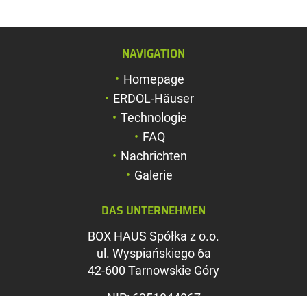
NAVIGATION
Schriftgröße verg
Homepage
Schriftgröße verk
ERDOL-Häuser
Zeichenabstand v
Technologie
FAQ
Zeichenabstand v
Nachrichten
Farben umkehren
Galerie
Graustufen
DAS UNTERNEHMEN
Großer Mauszeig
BOX HAUS Spółka z o.o.
Leseführung
ul. Wyspiańskiego 6a
42-600 Tarnowskie Góry
Links unterstreic
NIP: 6351844867