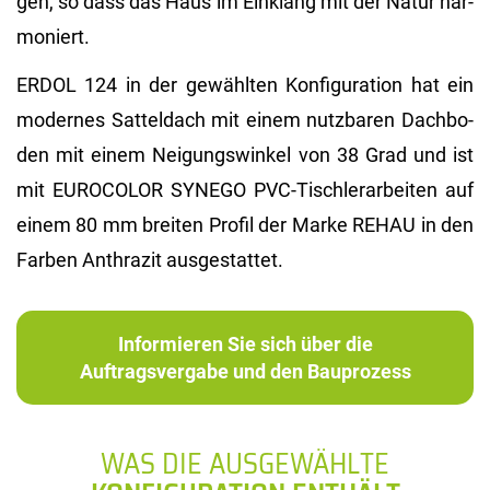
gen, so dass das Haus im Ein­klang mit der Natur har­
mo­niert.
ERDOL 124 in der ge­wähl­ten Kon­fi­gu­ra­ti­on hat ein
mo­der­nes Sat­tel­dach mit einem nutz­ba­ren Dach­bo­
den mit einem Nei­gungs­win­kel von 38 Grad und ist
mit EU­RO­CO­LOR SYN­EGO PVC-Tisch­ler­ar­bei­ten auf
einem 80 mm brei­ten Pro­fil der Marke REHAU in den
Far­ben An­thra­zit aus­ge­stat­tet.
Informieren Sie sich über die
Auftragsvergabe und den Bauprozess
WAS DIE AUSGEWÄHLTE