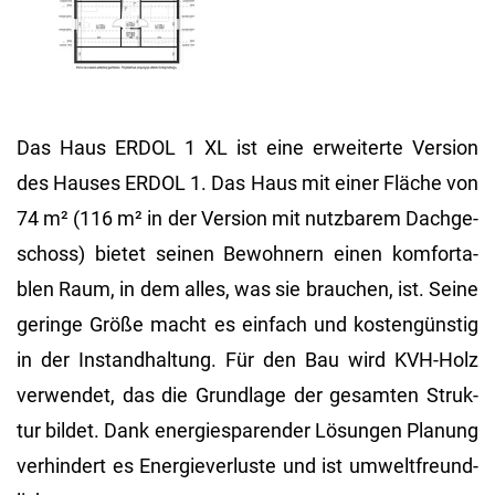
Das Haus ERDOL 1 XL ist eine er­wei­ter­te Ver­si­on
des Hau­ses ERDOL 1. Das Haus mit einer Flä­che von
74 m² (116 m² in der Ver­si­on mit nutz­ba­rem Dach­ge­
schoss) bie­tet sei­nen Be­woh­nern einen kom­for­ta­
blen Raum, in dem alles, was sie brau­chen, ist. Seine
ge­rin­ge Größe macht es ein­fach und kos­ten­güns­tig
in der In­stand­hal­tung. Für den Bau wird KVH-Holz
ver­wen­det, das die Grund­la­ge der ge­sam­ten Struk­
tur bil­det. Dank en­er­gie­spa­ren­der Lö­sun­gen Pla­nung
ver­hin­dert es En­er­gie­ver­lus­te und ist um­welt­freund­