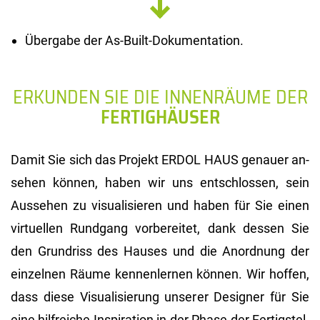
Übergabe der As-Built-Dokumentation.
ERKUNDEN SIE DIE INNENRÄUME DER
FERTIGHÄUSER
Damit Sie sich das Pro­jekt ERDOL HAUS ge­nau­er an­
se­hen kön­nen, haben wir uns ent­schlos­sen, sein
Aus­se­hen zu vi­sua­li­sie­ren und haben für Sie einen
vir­tu­el­len Rund­gang vor­be­rei­tet, dank des­sen Sie
den Grund­riss des Hau­ses und die An­ord­nung der
ein­zel­nen Räume ken­nen­ler­nen kön­nen. Wir hof­fen,
dass diese Vi­sua­li­sie­rung un­se­rer De­si­gner für Sie
eine hilf­rei­che In­spi­ra­ti­on in der Phase der Fer­tig­stel­