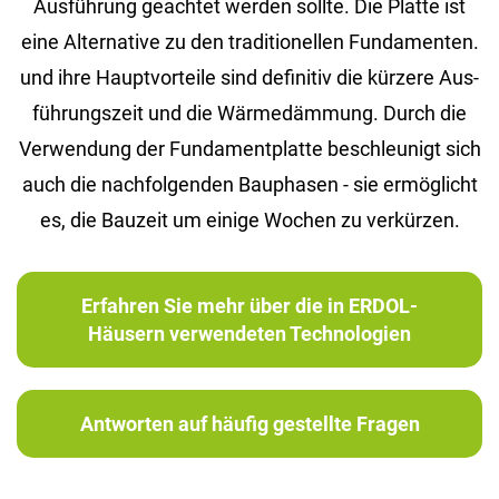
Aus­füh­rung ge­ach­tet wer­den soll­te. Die Plat­te ist
eine Al­ter­na­ti­ve zu den tra­di­tio­nel­len Fun­da­men­ten.
und ihre Haupt­vor­tei­le sind de­fi­ni­tiv die kür­ze­re Aus­
füh­rungs­zeit und die Wär­me­däm­mung. Durch die
Ver­wen­dung der Fun­da­ment­plat­te be­schleu­nigt sich
auch die nach­fol­gen­den Bau­pha­sen - sie er­mög­licht
es, die Bau­zeit um ei­ni­ge Wo­chen zu ver­kür­zen.
Erfahren Sie mehr über die in ERDOL-
Häusern verwendeten Technologien
Antworten auf häufig gestellte Fragen