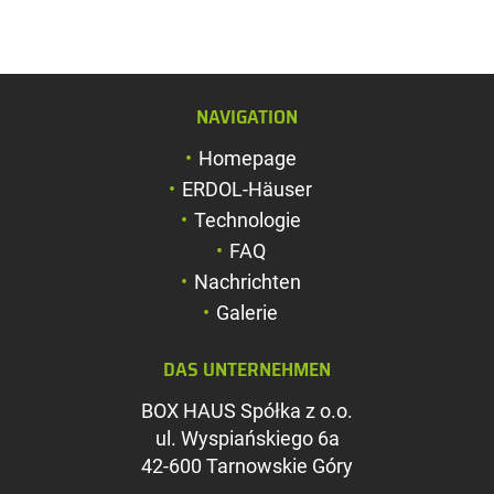
NAVIGATION
Schriftgröße verg
Homepage
Schriftgröße verk
ERDOL-Häuser
Zeichenabstand v
Technologie
FAQ
Zeichenabstand v
Nachrichten
Farben umkehren
Galerie
Graustufen
DAS UNTERNEHMEN
Großer Mauszeig
BOX HAUS Spółka z o.o.
Leseführung
ul. Wyspiańskiego 6a
42-600 Tarnowskie Góry
Links unterstreic