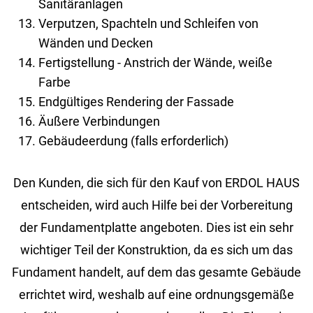
Sanitäranlagen
Verputzen, Spachteln und Schleifen von
Wänden und Decken
Fertigstellung - Anstrich der Wände, weiße
Farbe
Endgültiges Rendering der Fassade
Äußere Verbindungen
Gebäudeerdung (falls erforderlich)
Den Kun­den, die sich für den Kauf von ERDOL HAUS
ent­schei­den, wird auch Hilfe bei der Vor­be­rei­tung
der Fun­da­ment­plat­te an­ge­bo­ten. Dies ist ein sehr
wich­ti­ger Teil der Kon­struk­ti­on, da es sich um das
Fun­da­ment han­delt, auf dem das ge­sam­te Ge­bäu­de
er­rich­tet wird, wes­halb auf eine ord­nungs­ge­mä­ße