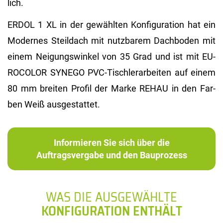
lich.
ERDOL 1 XL in der ge­wähl­ten Kon­fi­gu­ra­ti­on hat ein
Mo­der­nes Steil­dach mit nutz­ba­rem Dach­bo­den mit
einem Nei­gungs­win­kel von 35 Grad und ist mit EU­
RO­CO­LOR SYN­EGO PVC-Tisch­ler­ar­bei­ten auf einem
80 mm brei­ten Pro­fil der Marke REHAU in den Far­
ben Weiß aus­ge­stat­tet.
Informieren Sie sich über die
Auftragsvergabe und den Bauprozess
WAS DIE AUSGEWÄHLTE
KONFIGURATION ENTHÄLT