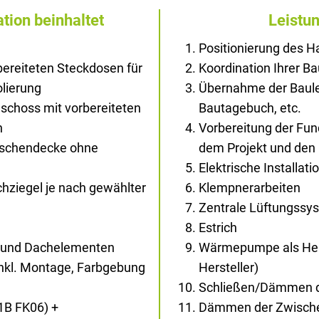
tion beinhaltet
Leistu
Positionierung des 
ereiteten Steckdosen für
Koordination Ihrer B
olierung
Übernahme der Baule
schoss mit vorbereiteten
Bautagebuch, etc.
n
Vorbereitung der Fu
wischendecke ohne
dem Projekt und den
Elektrische Installati
ziegel je nach gewählter
Klempnerarbeiten
Zentrale Lüftungssy
Estrich
- und Dachelementen
Wärmepumpe als Hei
inkl. Montage, Farbgebung
Hersteller)
Schließen/Dämmen d
1B FK06) +
Dämmen der Zwisch