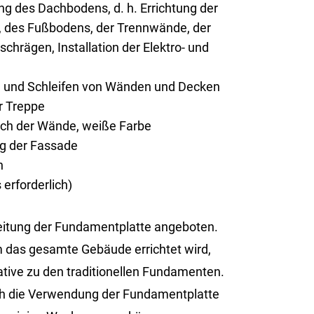
g des Dachbodens, d. h. Errichtung der
 des Fußbodens, der Trennwände, der
chrägen, Installation der Elektro- und
n und Schleifen von Wänden und Decken
r Treppe
rich der Wände, weiße Farbe
ng der Fassade
n
erforderlich)
tung der Fun­da­ment­plat­te an­ge­bo­ten.
 das ge­sam­te Ge­bäu­de er­rich­tet wird,
i­ve zu den tra­di­tio­nel­len Fun­da­men­ten.
rch die Ver­wen­dung der Fun­da­ment­plat­te