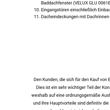
Baddachfenster (VELUX GLU 0061B
Eingangstüren einschließlich Einba
Dacheindeckungen mit Dachrinnen 
Den Kun­den, die sich für den Kauf von ER
Dies ist ein sehr wich­ti­ger Teil der Ko
wes­halb auf eine ord­nungs­ge­mä­ße Aus­füh­
und ihre Haupt­vor­tei­le sind de­fi­ni­tiv