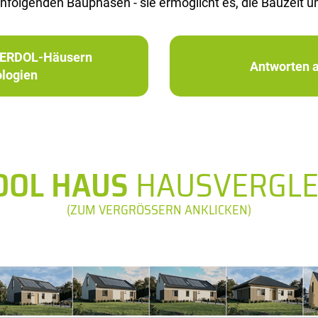
­fol­gen­den Bau­pha­sen - sie er­mög­licht es, die Bau­zeit u
in ERDOL-Häusern
Antworten a
logien
DOL HAUS
HAUSVERGLE
(ZUM VERGRÖSSERN ANKLICKEN)