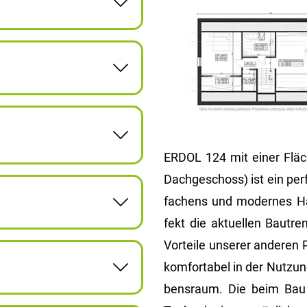
ERDOL 124 mit einer Flä­c
Dach­ge­schoss) ist ein per
fa­chens und mo­der­nes Hau
fekt die ak­tu­el­len Bau­t
Vor­tei­le un­se­rer an­de­ren
kom­for­ta­bel in der Nut­z
bens­raum. Die beim Bau ver