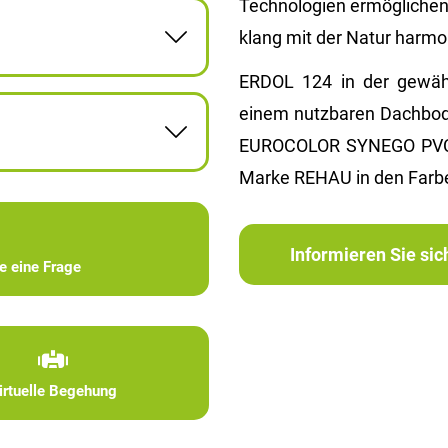
Tech­no­lo­gi­en er­mög­li­c
klang mit der Natur har­mo­
ERDOL 124 in der ge­wähl­te
einem nutz­ba­ren Dach­bo­
EU­RO­CO­LOR SYN­EGO PVC-T
Marke REHAU in den Far­ben 
Informieren Sie si
ie eine Frage
irtuelle Begehung