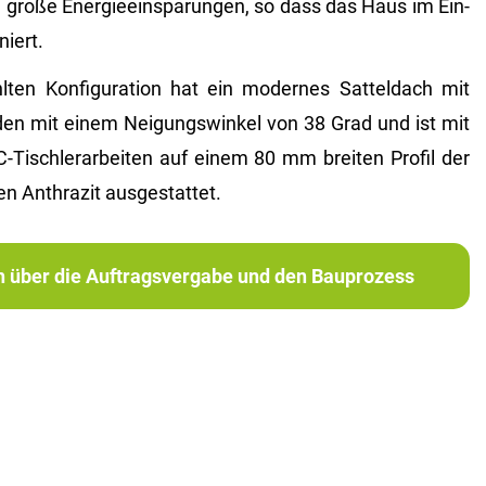
hen große En­er­gie­ein­spa­run­gen, so dass das Haus im Ein­
niert.
n Kon­fi­gu­ra­ti­on hat ein mo­der­nes Sat­tel­dach mit
den mit einem Nei­gungs­win­kel von 38 Grad und ist mit
isch­ler­ar­bei­ten auf einem 80 mm brei­ten Pro­fil der
An­thra­zit aus­ge­stat­tet.
ch über die Auftragsvergabe und den Bauprozess