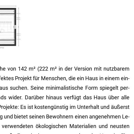
he von 142 m² (222 m² in der Ver­si­on mit nutz­ba­rem
­fek­tes Pro­jekt für Men­schen, die ein Haus in einem ein­
s su­chen. Seine mi­ni­ma­lis­ti­sche Form spie­gelt per­
rends wider. Dar­über hin­aus ver­fügt das Haus über alle
 Pro­jek­te: Es ist kos­ten­güns­tig im Un­ter­halt und äu­ßerst
ung und bie­tet sei­nen Be­woh­nern einen an­ge­neh­men Le­
­wen­de­ten öko­lo­gi­schen Ma­te­ria­li­en und neus­ten