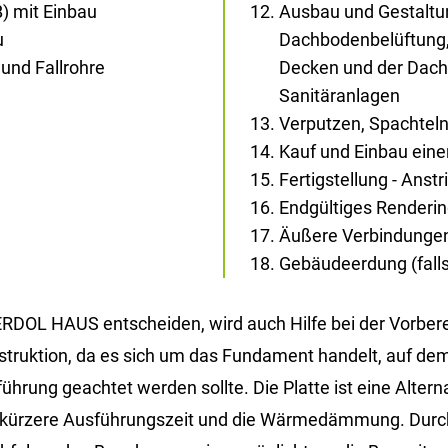
) mit Einbau
Ausbau und Gestaltun
u
Dachbodenbelüftung,
und Fallrohre
Decken und der Dachs
Sanitäranlagen
Verputzen, Spachtel
Kauf und Einbau eine
Fertigstellung - Anst
Endgültiges Renderi
Äußere Verbindunge
Gebäudeerdung (falls 
DOL HAUS ent­schei­den, wird auch Hilfe bei der Vor­be­rei­
n­struk­ti­on, da es sich um das Fun­da­ment han­delt, auf dem
rung ge­ach­tet wer­den soll­te. Die Plat­te ist eine Al­ter­na­t
 die kür­ze­re Aus­füh­rungs­zeit und die Wär­me­däm­mung. Du