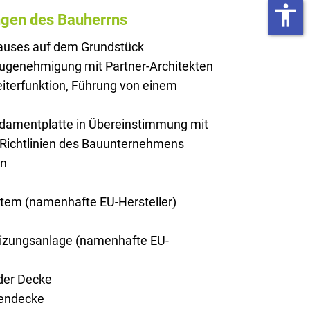
accessibility
ngen des Bauherrns
Hauses auf dem Grundstück
augenehmigung mit Partner-Architekten
iterfunktion, Führung von einem
ndamentplatte in Übereinstimmung mit
 Richtlinien des Bauunternehmens
on
stem (namenhafte EU-Hersteller)
zungsanlage (namenhafte EU-
er Decke
endecke