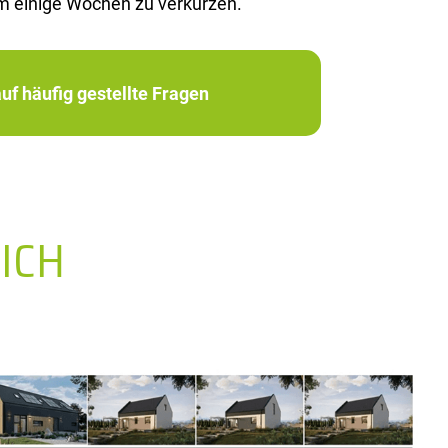
m ei­ni­ge Wo­chen zu ver­kür­zen.
uf häufig gestellte Fragen
ICH