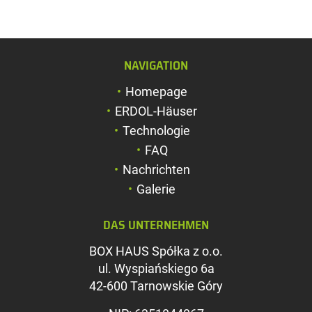
NAVIGATION
Schriftgröße verg
Homepage
Schriftgröße verk
ERDOL-Häuser
Zeichenabstand v
Technologie
FAQ
Zeichenabstand v
Nachrichten
Farben umkehren
Galerie
Graustufen
DAS UNTERNEHMEN
Großer Mauszeig
BOX HAUS Spółka z o.o.
Leseführung
ul. Wyspiańskiego 6a
42-600 Tarnowskie Góry
Links unterstreic