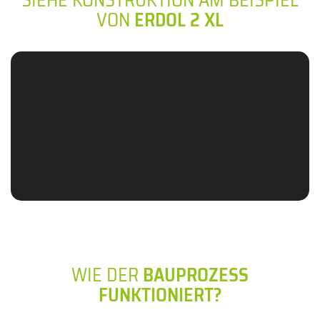
VON
ERDOL 2 XL
WIE DER
BAUPROZESS
FUNKTIONIERT?