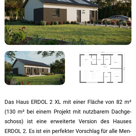
Das Haus ERDOL 2 XL mit einer Flä­che von 82 m²
(130 m² bei einem Pro­jekt mit nutz­ba­rem Dach­ge­
schoss) ist eine er­wei­ter­te Ver­si­on des Hau­ses
ERDOL 2. Es ist ein per­fek­ter Vor­schlag für alle Men­