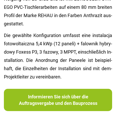
EGO PVC-Tisch­ler­ar­bei­ten auf einem 80 mm brei­ten
Pro­fil der Marke REHAU in den Far­ben An­thra­zit aus­
ge­stat­tet.
Die ge­wähl­te Kon­fi­gu­ra­ti­on um­fasst eine instalac­ja
fo­to­wol­taicz­na 5,4 kWp (12 pa­ne­li) + fa­low­nik hy­bry­
dowy Fo­xess P3, 3 fa­zowy, 3 MPPT, ein­schlie­ß­lich In­
stal­la­ti­on. Die An­ord­nung der Pa­nee­le ist bei­spiel­
haft, die Ein­zel­hei­ten der In­stal­la­ti­on sind mit dem­
Pro­jekt­lei­ter zu ver­ein­ba­ren.
Informieren Sie sich über die
Auftragsvergabe und den Bauprozess