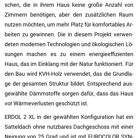
schen, die in ihrem Haus keine große An­zahl von
Zim­mern be­nö­ti­gen, aber den zu­sätz­li­chen Raum
nut­zen möch­ten, um mehr Platz für kom­for­ta­bles Ar­
bei­ten zu ge­win­nen. Die in die­sem Pro­jekt ver­wen­
de­ten mo­der­nen Tech­no­lo­gi­en und öko­lo­gi­schen Lö­
sun­gen ma­chen es zu einem en­er­gie­ef­fi­zi­en­ten
Haus, das im Ein­klang mit der Natur funk­tio­niert. Für
den Bau wird KVH-Holz ver­wen­det, das die Grund­la­
ge der ge­sam­ten Struk­tur bil­det. Ent­spre­chend aus­
ge­wähl­te Dämm­stof­fe sor­gen dafür, dass das Haus
vor Wär­me­ver­lus­ten ge­schützt ist.
ERDOL 2 XL in der ge­wähl­ten Kon­fi­gu­ra­ti­on hat ein
Sat­tel­dach ohne nutz­ba­res Dach­ge­schoss mit einer
Nei­gung von 25 Grad und ist mit EU­RO­CO­LOR SYN­