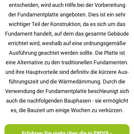
ent­schei­den, wird auch Hilfe bei der Vor­be­rei­tung
der Fun­da­ment­plat­te an­ge­bo­ten. Dies ist ein sehr
wich­ti­ger Teil der Kon­struk­ti­on, da es sich um das
Fun­da­ment han­delt, auf dem das ge­sam­te Ge­bäu­de
er­rich­tet wird, wes­halb auf eine ord­nungs­ge­mä­ße
Aus­füh­rung ge­ach­tet wer­den soll­te. Die Plat­te ist
eine Al­ter­na­ti­ve zu den tra­di­tio­nel­len Fun­da­men­ten.
und ihre Haupt­vor­tei­le sind de­fi­ni­tiv die kür­ze­re Aus­
füh­rungs­zeit und die Wär­me­däm­mung. Durch die
Ver­wen­dung der Fun­da­ment­plat­te be­schleu­nigt sich
auch die nach­fol­gen­den Bau­pha­sen - sie er­mög­licht
es, die Bau­zeit um ei­ni­ge Wo­chen zu ver­kür­zen.
Erfahren Sie mehr über die in ERDOL-