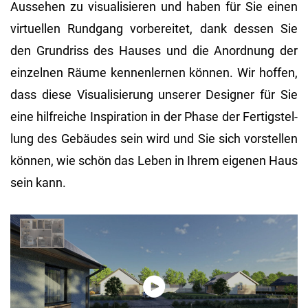
Aus­se­hen zu vi­sua­li­sie­ren und haben für Sie einen
vir­tu­el­len Rund­gang vor­be­rei­tet, dank des­sen Sie
den Grund­riss des Hau­ses und die An­ord­nung der
ein­zel­nen Räume ken­nen­ler­nen kön­nen. Wir hof­fen,
dass diese Vi­sua­li­sie­rung un­se­rer De­si­gner für Sie
eine hilf­rei­che In­spi­ra­ti­on in der Phase der Fer­tig­stel­
lung des Ge­bäu­des sein wird und Sie sich vor­stel­len
kön­nen, wie schön das Leben in Ihrem ei­ge­nen Haus
sein kann.