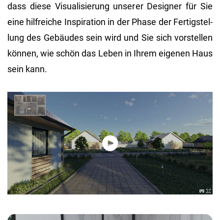
dass diese Vi­sua­li­sie­rung un­se­rer De­si­gner für Sie
eine hilf­rei­che In­spi­ra­ti­on in der Phase der Fer­tig­stel­
lung des Ge­bäu­des sein wird und Sie sich vor­stel­len
kön­nen, wie schön das Leben in Ihrem ei­ge­nen Haus
sein kann.