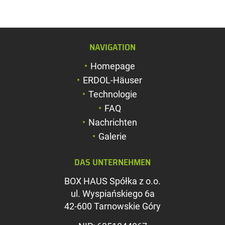
NAVIGATION
Schriftgröße verg
Homepage
Schriftgröße verk
ERDOL-Häuser
Zeichenabstand v
Technologie
FAQ
Zeichenabstand v
Nachrichten
Farben umkehren
Galerie
Graustufen
DAS UNTERNEHMEN
Großer Mauszeig
BOX HAUS Spółka z o.o.
Leseführung
ul. Wyspiańskiego 6a
42-600 Tarnowskie Góry
Links unterstreic