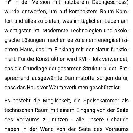
m² in der Ver­si­on mit nutz­ba­rem Dach­ge­schoss)
wurde ent­wor­fen, um auf kom­pak­tem Raum Kom­
fort und alles zu bie­ten, was im täg­li­chen Leben am
wich­tigs­ten ist. Mo­derns­te Tech­no­lo­gi­en und öko­lo­
gi­sche Lö­sun­gen ma­chen es zu einem en­er­gie­ef­fi­zi­
en­ten Haus, das im Ein­klang mit der Natur funk­tio­
niert. Für die Kon­struk­ti­on wird KVH-Holz ver­wen­det,
das die Grund­la­ge der ge­sam­ten Struk­tur bil­det. Ent­
spre­chend aus­ge­wähl­te Dämm­stof­fe sor­gen dafür,
dass das Haus vor Wär­me­ver­lus­ten ge­schützt ist.
Es be­steht die Mög­lich­keit, die Spei­se­kam­mer als
tech­ni­schen Raum mit einem Ein­gang von der Seite
des Vor­raums zu nut­zen - alle un­se­re Ge­bäu­de
haben in der Wand von der Seite des Vor­raums