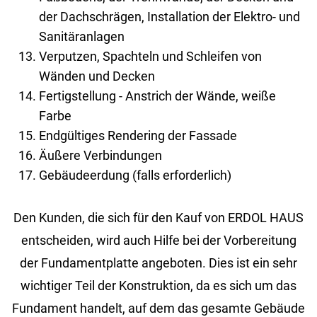
der Dachschrägen, Installation der Elektro- und
Sanitäranlagen
Verputzen, Spachteln und Schleifen von
Wänden und Decken
Fertigstellung - Anstrich der Wände, weiße
Farbe
Endgültiges Rendering der Fassade
Äußere Verbindungen
Gebäudeerdung (falls erforderlich)
Den Kun­den, die sich für den Kauf von ERDOL HAUS
ent­schei­den, wird auch Hilfe bei der Vor­be­rei­tung
der Fun­da­ment­plat­te an­ge­bo­ten. Dies ist ein sehr
wich­ti­ger Teil der Kon­struk­ti­on, da es sich um das
Fun­da­ment han­delt, auf dem das ge­sam­te Ge­bäu­de