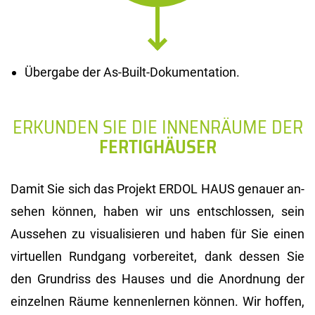
Übergabe der As-Built-Dokumentation.
ERKUNDEN SIE DIE INNENRÄUME DER
FERTIGHÄUSER
Damit Sie sich das Pro­jekt ERDOL HAUS ge­nau­er an­
se­hen kön­nen, haben wir uns ent­schlos­sen, sein
Aus­se­hen zu vi­sua­li­sie­ren und haben für Sie einen
vir­tu­el­len Rund­gang vor­be­rei­tet, dank des­sen Sie
den Grund­riss des Hau­ses und die An­ord­nung der
ein­zel­nen Räume ken­nen­ler­nen kön­nen. Wir hof­fen,