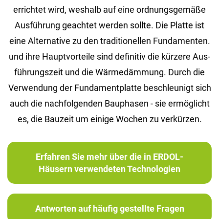
er­rich­tet wird, wes­halb auf eine ord­nungs­ge­mä­ße
Aus­füh­rung ge­ach­tet wer­den soll­te. Die Plat­te ist
eine Al­ter­na­ti­ve zu den tra­di­tio­nel­len Fun­da­men­ten.
und ihre Haupt­vor­tei­le sind de­fi­ni­tiv die kür­ze­re Aus­
füh­rungs­zeit und die Wär­me­däm­mung. Durch die
Ver­wen­dung der Fun­da­ment­plat­te be­schleu­nigt sich
auch die nach­fol­gen­den Bau­pha­sen - sie er­mög­licht
es, die Bau­zeit um ei­ni­ge Wo­chen zu ver­kür­zen.
Erfahren Sie mehr über die in ERDOL-
Häusern verwendeten Technologien
Antworten auf häufig gestellte Fragen