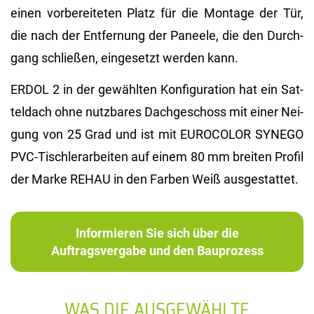
einen vor­be­rei­te­ten Platz für die Mon­ta­ge der Tür,
die nach der Ent­fer­nung der Pa­nee­le, die den Durch­
gang schlie­ßen, ein­ge­setzt wer­den kann.
ERDOL 2 in der ge­wähl­ten Kon­fi­gu­ra­ti­on hat ein Sat­
tel­dach ohne nutz­ba­res Dach­ge­schoss mit einer Nei­
gung von 25 Grad und ist mit EU­RO­CO­LOR SYN­EGO
PVC-Tisch­ler­ar­bei­ten auf einem 80 mm brei­ten Pro­fil
der Marke REHAU in den Far­ben Weiß aus­ge­stat­tet.
Informieren Sie sich über die
Auftragsvergabe und den Bauprozess
WAS DIE AUSGEWÄHLTE