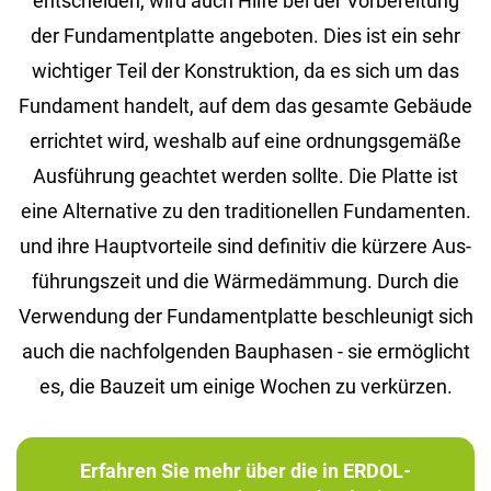
ent­schei­den, wird auch Hilfe bei der Vor­be­rei­tung
der Fun­da­ment­plat­te an­ge­bo­ten. Dies ist ein sehr
wich­ti­ger Teil der Kon­struk­ti­on, da es sich um das
Fun­da­ment han­delt, auf dem das ge­sam­te Ge­bäu­de
er­rich­tet wird, wes­halb auf eine ord­nungs­ge­mä­ße
Aus­füh­rung ge­ach­tet wer­den soll­te. Die Plat­te ist
eine Al­ter­na­ti­ve zu den tra­di­tio­nel­len Fun­da­men­ten.
und ihre Haupt­vor­tei­le sind de­fi­ni­tiv die kür­ze­re Aus­
füh­rungs­zeit und die Wär­me­däm­mung. Durch die
Ver­wen­dung der Fun­da­ment­plat­te be­schleu­nigt sich
auch die nach­fol­gen­den Bau­pha­sen - sie er­mög­licht
es, die Bau­zeit um ei­ni­ge Wo­chen zu ver­kür­zen.
Erfahren Sie mehr über die in ERDOL-