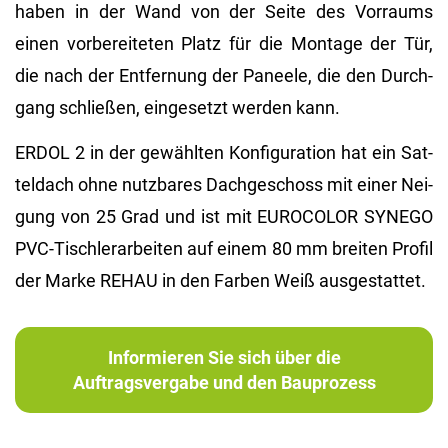
haben in der Wand von der Seite des Vor­raums
einen vor­be­rei­te­ten Platz für die Mon­ta­ge der Tür,
die nach der Ent­fer­nung der Pa­nee­le, die den Durch­
gang schlie­ßen, ein­ge­setzt wer­den kann.
ERDOL 2 in der ge­wähl­ten Kon­fi­gu­ra­ti­on hat ein Sat­
tel­dach ohne nutz­ba­res Dach­ge­schoss mit einer Nei­
gung von 25 Grad und ist mit EU­RO­CO­LOR SYN­EGO
PVC-Tisch­ler­ar­bei­ten auf einem 80 mm brei­ten Pro­fil
der Marke REHAU in den Far­ben Weiß aus­ge­stat­tet.
Informieren Sie sich über die
Auftragsvergabe und den Bauprozess