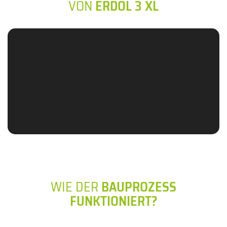
VON
ERDOL 3 XL
WIE DER
BAUPROZESS
FUNKTIONIERT?