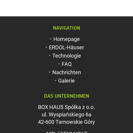
NAVIGATION
Schriftgröße verg
Homepage
Schriftgröße verk
ERDOL-Häuser
Zeichenabstand v
Technologie
FAQ
Zeichenabstand v
Nachrichten
Farben umkehren
Galerie
Graustufen
DAS UNTERNEHMEN
Großer Mauszeig
BOX HAUS Spółka z o.o.
Leseführung
ul. Wyspiańskiego 6a
42-600 Tarnowskie Góry
Links unterstreic