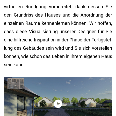
vir­tu­el­len Rund­gang vor­be­rei­tet, dank des­sen Sie
den Grund­riss des Hau­ses und die An­ord­nung der
ein­zel­nen Räume ken­nen­ler­nen kön­nen. Wir hof­fen,
dass diese Vi­sua­li­sie­rung un­se­rer De­si­gner für Sie
eine hilf­rei­che In­spi­ra­ti­on in der Phase der Fer­tig­stel­
lung des Ge­bäu­des sein wird und Sie sich vor­stel­len
kön­nen, wie schön das Leben in Ihrem ei­ge­nen Haus
sein kann.