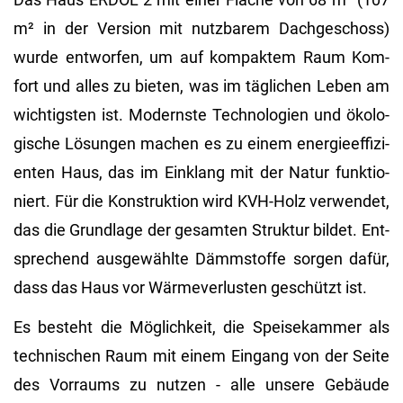
m² in der Ver­si­on mit nutz­ba­rem Dach­ge­schoss)
wurde ent­wor­fen, um auf kom­pak­tem Raum Kom­
fort und alles zu bie­ten, was im täg­li­chen Leben am
wich­tigs­ten ist. Mo­derns­te Tech­no­lo­gi­en und öko­lo­
gi­sche Lö­sun­gen ma­chen es zu einem en­er­gie­ef­fi­zi­
en­ten Haus, das im Ein­klang mit der Natur funk­tio­
niert. Für die Kon­struk­ti­on wird KVH-Holz ver­wen­det,
das die Grund­la­ge der ge­sam­ten Struk­tur bil­det. Ent­
spre­chend aus­ge­wähl­te Dämm­stof­fe sor­gen dafür,
dass das Haus vor Wär­me­ver­lus­ten ge­schützt ist.
Es be­steht die Mög­lich­keit, die Spei­se­kam­mer als
tech­ni­schen Raum mit einem Ein­gang von der Seite
des Vor­raums zu nut­zen - alle un­se­re Ge­bäu­de