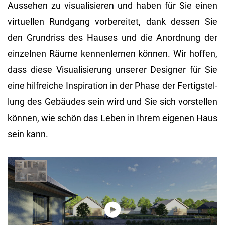
Aus­se­hen zu vi­sua­li­sie­ren und haben für Sie einen
vir­tu­el­len Rund­gang vor­be­rei­tet, dank des­sen Sie
den Grund­riss des Hau­ses und die An­ord­nung der
ein­zel­nen Räume ken­nen­ler­nen kön­nen. Wir hof­fen,
dass diese Vi­sua­li­sie­rung un­se­rer De­si­gner für Sie
eine hilf­rei­che In­spi­ra­ti­on in der Phase der Fer­tig­stel­
lung des Ge­bäu­des sein wird und Sie sich vor­stel­len
kön­nen, wie schön das Leben in Ihrem ei­ge­nen Haus
sein kann.