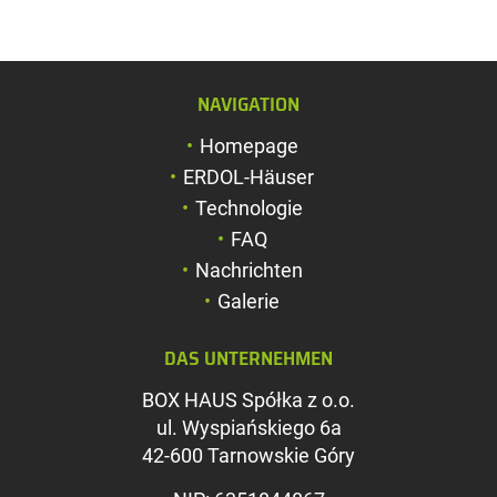
NAVIGATION
Schriftgröße verg
Homepage
Schriftgröße verk
ERDOL-Häuser
Zeichenabstand v
Technologie
FAQ
Zeichenabstand v
Nachrichten
Farben umkehren
Galerie
Graustufen
DAS UNTERNEHMEN
Großer Mauszeig
BOX HAUS Spółka z o.o.
Leseführung
ul. Wyspiańskiego 6a
42-600 Tarnowskie Góry
Links unterstreic