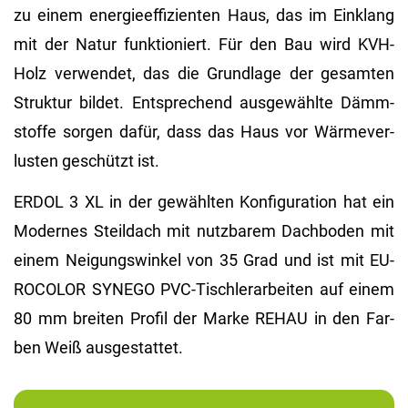
zu einem en­er­gie­ef­fi­zi­en­ten Haus, das im Ein­klang
mit der Natur funk­tio­niert. Für den Bau wird KVH-
Holz ver­wen­det, das die Grund­la­ge der ge­sam­ten
Struk­tur bil­det. Ent­spre­chend aus­ge­wähl­te Dämm­
stof­fe sor­gen dafür, dass das Haus vor Wär­me­ver­
lus­ten ge­schützt ist.
ERDOL 3 XL in der ge­wähl­ten Kon­fi­gu­ra­ti­on hat ein
Mo­der­nes Steil­dach mit nutz­ba­rem Dach­bo­den mit
einem Nei­gungs­win­kel von 35 Grad und ist mit EU­
RO­CO­LOR SYN­EGO PVC-Tisch­ler­ar­bei­ten auf einem
80 mm brei­ten Pro­fil der Marke REHAU in den Far­
ben Weiß aus­ge­stat­tet.