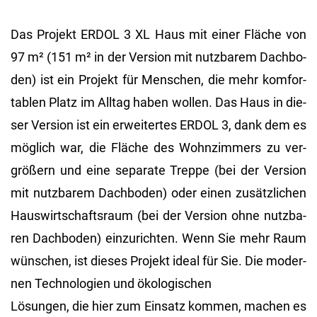
Das Pro­jekt ERDOL 3 XL Haus mit einer Flä­che von
97 m² (151 m² in der Ver­si­on mit nutz­ba­rem Dach­bo­
den) ist ein Pro­jekt für Men­schen, die mehr kom­for­
ta­blen Platz im All­tag haben wol­len. Das Haus in die­
ser Ver­si­on ist ein er­wei­ter­tes ERDOL 3, dank dem es
mög­lich war, die Flä­che des Wohn­zim­mers zu ver­
grö­ßern und eine se­pa­ra­te Trep­pe (bei der Ver­si­on
mit nutz­ba­rem Dach­bo­den) oder einen zu­sätz­li­chen
Haus­wirt­schafts­raum (bei der Ver­si­on ohne nutz­ba­
ren Dach­bo­den) ein­zu­rich­ten. Wenn Sie mehr Raum
wün­schen, ist die­ses Pro­jekt ideal für Sie. Die mo­der­
nen Tech­no­lo­gi­en und öko­lo­gi­schen
Lö­sun­gen, die hier zum Ein­satz kom­men, ma­chen es