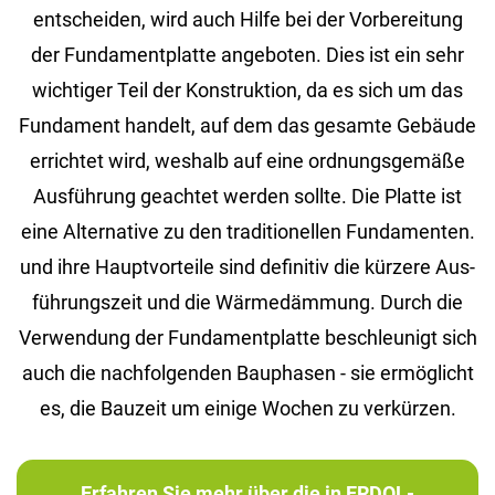
ent­schei­den, wird auch Hilfe bei der Vor­be­rei­tung
der Fun­da­ment­plat­te an­ge­bo­ten. Dies ist ein sehr
wich­ti­ger Teil der Kon­struk­ti­on, da es sich um das
Fun­da­ment han­delt, auf dem das ge­sam­te Ge­bäu­de
er­rich­tet wird, wes­halb auf eine ord­nungs­ge­mä­ße
Aus­füh­rung ge­ach­tet wer­den soll­te. Die Plat­te ist
eine Al­ter­na­ti­ve zu den tra­di­tio­nel­len Fun­da­men­ten.
und ihre Haupt­vor­tei­le sind de­fi­ni­tiv die kür­ze­re Aus­
füh­rungs­zeit und die Wär­me­däm­mung. Durch die
Ver­wen­dung der Fun­da­ment­plat­te be­schleu­nigt sich
auch die nach­fol­gen­den Bau­pha­sen - sie er­mög­licht
es, die Bau­zeit um ei­ni­ge Wo­chen zu ver­kür­zen.
Erfahren Sie mehr über die in ERDOL-