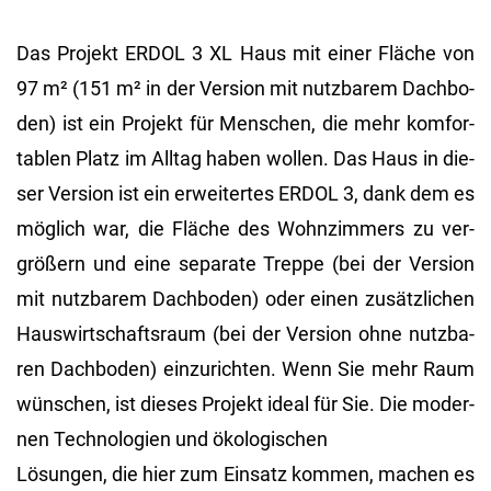
Das Pro­jekt ERDOL 3 XL Haus mit einer Flä­che von
97 m² (151 m² in der Ver­si­on mit nutz­ba­rem Dach­bo­
den) ist ein Pro­jekt für Men­schen, die mehr kom­for­
ta­blen Platz im All­tag haben wol­len. Das Haus in die­
ser Ver­si­on ist ein er­wei­ter­tes ERDOL 3, dank dem es
mög­lich war, die Flä­che des Wohn­zim­mers zu ver­
grö­ßern und eine se­pa­ra­te Trep­pe (bei der Ver­si­on
mit nutz­ba­rem Dach­bo­den) oder einen zu­sätz­li­chen
Haus­wirt­schafts­raum (bei der Ver­si­on ohne nutz­ba­
ren Dach­bo­den) ein­zu­rich­ten. Wenn Sie mehr Raum
wün­schen, ist die­ses Pro­jekt ideal für Sie. Die mo­der­
nen Tech­no­lo­gi­en und öko­lo­gi­schen
Lö­sun­gen, die hier zum Ein­satz kom­men, ma­chen es