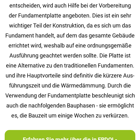
ent­schei­den, wird auch Hilfe bei der Vor­be­rei­tung
der Fun­da­ment­plat­te an­ge­bo­ten. Dies ist ein sehr
wich­ti­ger Teil der Kon­struk­ti­on, da es sich um das
Fun­da­ment han­delt, auf dem das ge­sam­te Ge­bäu­de
er­rich­tet wird, wes­halb auf eine ord­nungs­ge­mä­ße
Aus­füh­rung ge­ach­tet wer­den soll­te. Die Plat­te ist
eine Al­ter­na­ti­ve zu den tra­di­tio­nel­len Fun­da­men­ten.
und ihre Haupt­vor­tei­le sind de­fi­ni­tiv die kür­ze­re Aus­
füh­rungs­zeit und die Wär­me­däm­mung. Durch die
Ver­wen­dung der Fun­da­ment­plat­te be­schleu­nigt sich
auch die nach­fol­gen­den Bau­pha­sen - sie er­mög­licht
es, die Bau­zeit um ei­ni­ge Wo­chen zu ver­kür­zen.
Erfahren Sie mehr über die in ERDOL-