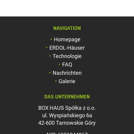
NAVIGATION
Schriftgröße verg
Homepage
Schriftgröße verk
ERDOL-Häuser
Zeichenabstand v
Technologie
FAQ
Zeichenabstand v
Nachrichten
Farben umkehren
Galerie
Graustufen
DAS UNTERNEHMEN
Großer Mauszeig
BOX HAUS Spółka z o.o.
Leseführung
ul. Wyspiańskiego 6a
42-600 Tarnowskie Góry
Links unterstreic