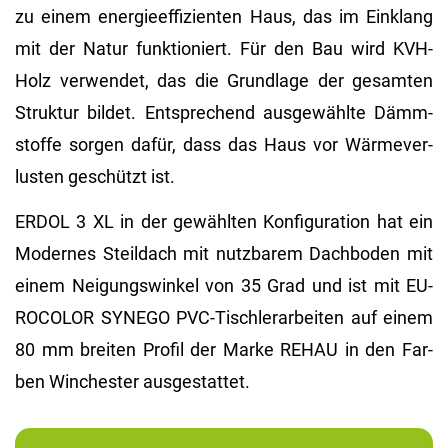
zu einem en­er­gie­ef­fi­zi­en­ten Haus, das im Ein­klang
mit der Natur funk­tio­niert. Für den Bau wird KVH-
Holz ver­wen­det, das die Grund­la­ge der ge­sam­ten
Struk­tur bil­det. Ent­spre­chend aus­ge­wähl­te Dämm­
stof­fe sor­gen dafür, dass das Haus vor Wär­me­ver­
lus­ten ge­schützt ist.
ERDOL 3 XL in der ge­wähl­ten Kon­fi­gu­ra­ti­on hat ein
Mo­der­nes Steil­dach mit nutz­ba­rem Dach­bo­den mit
einem Nei­gungs­win­kel von 35 Grad und ist mit EU­
RO­CO­LOR SYN­EGO PVC-Tisch­ler­ar­bei­ten auf einem
80 mm brei­ten Pro­fil der Marke REHAU in den Far­
ben Win­ches­ter aus­ge­stat­tet.