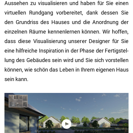
Aus­se­hen zu vi­sua­li­sie­ren und haben für Sie einen
vir­tu­el­len Rund­gang vor­be­rei­tet, dank des­sen Sie
den Grund­riss des Hau­ses und die An­ord­nung der
ein­zel­nen Räume ken­nen­ler­nen kön­nen. Wir hof­fen,
dass diese Vi­sua­li­sie­rung un­se­rer De­si­gner für Sie
eine hilf­rei­che In­spi­ra­ti­on in der Phase der Fer­tig­stel­
lung des Ge­bäu­des sein wird und Sie sich vor­stel­len
kön­nen, wie schön das Leben in Ihrem ei­ge­nen Haus
sein kann.