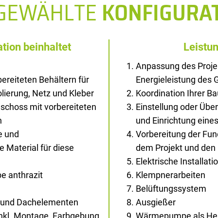
SGEWÄHLTE
KONFIGURA
tion beinhaltet
Leistu
Anpassung des Proje
ereiteten Behältern für
Energieleistung des
solierung, Netz und Kleber
Koordination Ihrer B
schoss mit vorbereiteten
Einstellung oder Übe
n
und Einrichtung ein
e und
Vorbereitung der Fu
Material für diese
dem Projekt und den
Elektrische Installati
e anthrazit
Klempnerarbeiten
Belüftungssystem
- und Dachelementen
Ausgießer
inkl. Montage, Farbgebung
Wärmepumpe als Hei