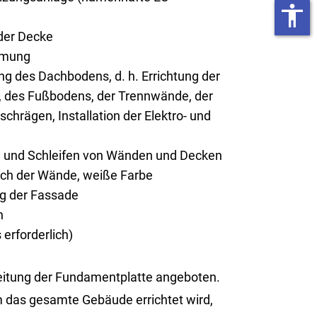
accessibility
er Decke
mmung
g des Dachbodens, d. h. Errichtung der
 des Fußbodens, der Trennwände, der
chrägen, Installation der Elektro- und
n und Schleifen von Wänden und Decken
rich der Wände, weiße Farbe
ng der Fassade
n
erforderlich)
tung der Fun­da­ment­plat­te an­ge­bo­ten.
 das ge­sam­te Ge­bäu­de er­rich­tet wird,