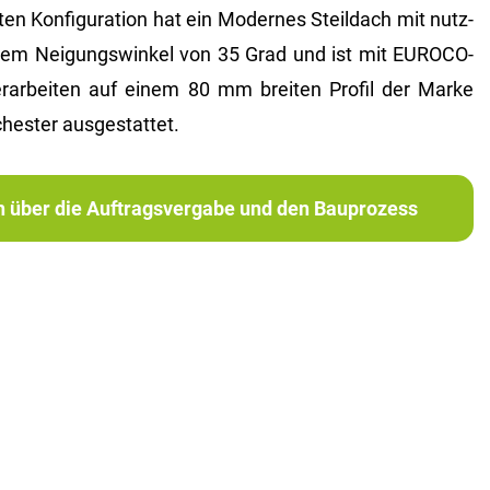
n Kon­fi­gu­ra­ti­on hat ein Mo­der­nes Steil­dach mit nutz­
em Nei­gungs­win­kel von 35 Grad und ist mit EU­RO­CO­
­ar­bei­ten auf einem 80 mm brei­ten Pro­fil der Marke
s­ter aus­ge­stat­tet.
ch über die Auftragsvergabe und den Bauprozess