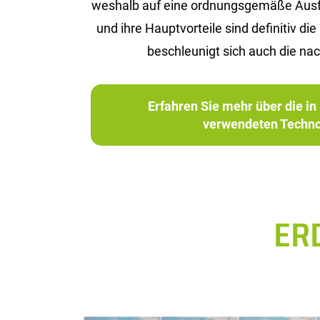
wes­halb auf eine ord­nungs­ge­mä­ße Aus­füh­
und ihre Haupt­vor­tei­le sind de­fi­ni­tiv
be­schleu­nigt sich auch die nach
Erfahren Sie mehr über die 
verwendeten Techno
ER