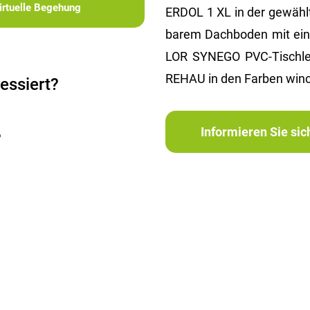
irtuelle Begehung
ERDOL 1 XL in der ge­wähl­te
ba­rem Dach­bo­den mit ein
LOR SYN­EGO PVC-Tisch­ler
REHAU in den Far­ben win­che
essiert?
Informieren Sie si
?