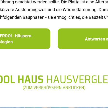
rung ge­ach­tet wer­den soll­te. Die Plat­te ist eine Al­ter­na­t
 die kür­ze­re Aus­füh­rungs­zeit und die Wär­me­däm­mung. Du
­fol­gen­den Bau­pha­sen - sie er­mög­licht es, die Bau­zeit u
in ERDOL-Häusern
Antworten a
logien
DOL HAUS
HAUSVERGLE
(ZUM VERGRÖSSERN ANKLICKEN)