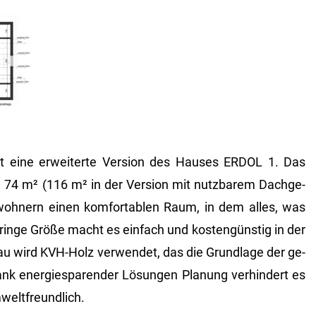
ine er­wei­ter­te Ver­si­on des Hau­ses ERDOL 1. Das
 74 m² (116 m² in der Ver­si­on mit nutz­ba­rem Dach­ge­
­woh­nern einen kom­for­ta­blen Raum, in dem alles, was
­rin­ge Größe macht es ein­fach und kos­ten­güns­tig in der
Bau wird KVH-Holz ver­wen­det, das die Grund­la­ge der ge­
ank en­er­gie­spa­ren­der Lö­sun­gen Pla­nung ver­hin­dert es
­welt­freund­lich.