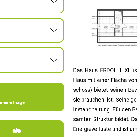
Das Haus ERDOL 1 XL ist e
Haus mit einer Flä­che von
schoss) bie­tet sei­nen Be
sie brau­chen, ist. Seine ge
ie eine Frage
In­stand­hal­tung. Für den 
sam­ten Struk­tur bil­det. D
En­er­gie­ver­lus­te und ist um