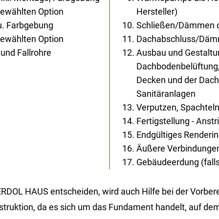
gewählten Option
Hersteller)
au. Farbgebung
Schließen/Dämmen d
gewählten Option
Dachabschluss/Dä
und Fallrohre
Ausbau und Gestaltun
Dachbodenbelüftung,
Decken und der Dachs
Sanitäranlagen
Verputzen, Spachtel
Fertigstellung - Anst
Endgültiges Renderi
Äußere Verbindunge
Gebäudeerdung (falls 
DOL HAUS ent­schei­den, wird auch Hilfe bei der Vor­be­rei­
n­struk­ti­on, da es sich um das Fun­da­ment han­delt, auf dem