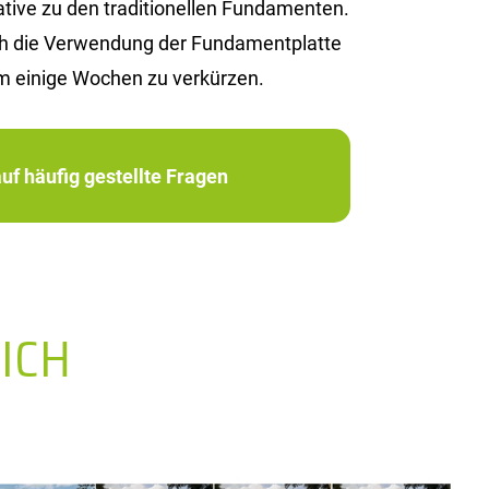
i­ve zu den tra­di­tio­nel­len Fun­da­men­ten.
rch die Ver­wen­dung der Fun­da­ment­plat­te
m ei­ni­ge Wo­chen zu ver­kür­zen.
uf häufig gestellte Fragen
ICH