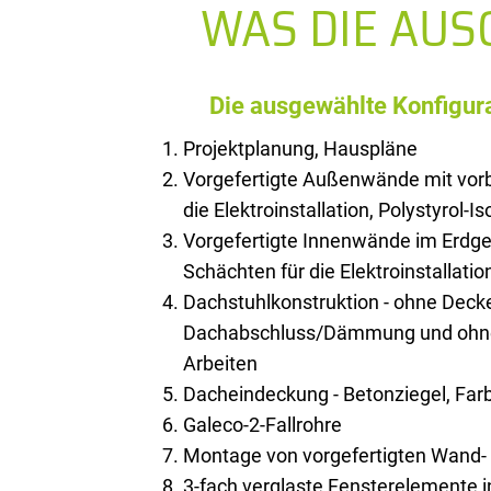
WAS DIE AU
Die ausgewählte Konfigura
Projektplanung, Hauspläne
Vorgefertigte Außenwände mit vorb
die Elektroinstallation, Polystyrol-I
Vorgefertigte Innenwände im Erdge
Schächten für die Elektroinstallatio
Dachstuhlkonstruktion - ohne Deck
Dachabschluss/Dämmung und ohne 
Arbeiten
Dacheindeckung - Betonziegel, Farb
Galeco-2-Fallrohre
Montage von vorgefertigten Wand
3-fach verglaste Fensterelemente 