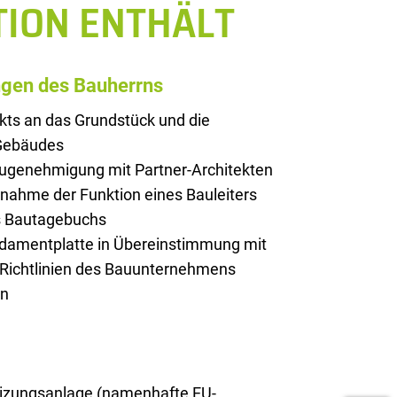
TION ENTHÄLT
ngen des Bauherrns
kts an das Grundstück und die
 Gebäudes
augenehmigung mit Partner-Architekten
rnahme der Funktion eines Bauleiters
es Bautagebuchs
ndamentplatte in Übereinstimmung mit
 Richtlinien des Bauunternehmens
on
zungsanlage (namenhafte EU-