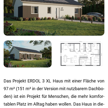
Das Pro­jekt ERDOL 3 XL Haus mit einer Flä­che von
97 m² (151 m² in der Ver­si­on mit nutz­ba­rem Dach­bo­
den) ist ein Pro­jekt für Men­schen, die mehr kom­for­
ta­blen Platz im All­tag haben wol­len. Das Haus in die­