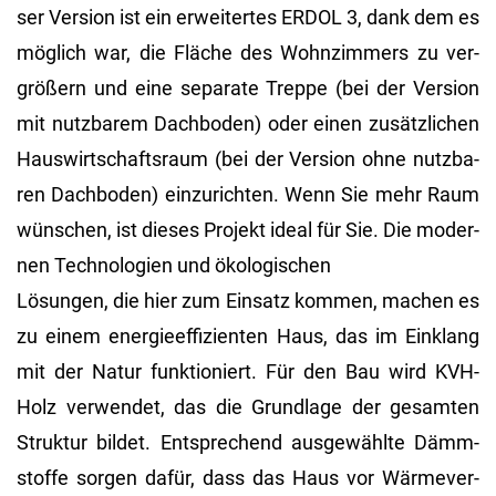
ser Ver­si­on ist ein er­wei­ter­tes ERDOL 3, dank dem es
mög­lich war, die Flä­che des Wohn­zim­mers zu ver­
grö­ßern und eine se­pa­ra­te Trep­pe (bei der Ver­si­on
mit nutz­ba­rem Dach­bo­den) oder einen zu­sätz­li­chen
Haus­wirt­schafts­raum (bei der Ver­si­on ohne nutz­ba­
ren Dach­bo­den) ein­zu­rich­ten. Wenn Sie mehr Raum
wün­schen, ist die­ses Pro­jekt ideal für Sie. Die mo­der­
nen Tech­no­lo­gi­en und öko­lo­gi­schen
Lö­sun­gen, die hier zum Ein­satz kom­men, ma­chen es
zu einem en­er­gie­ef­fi­zi­en­ten Haus, das im Ein­klang
mit der Natur funk­tio­niert. Für den Bau wird KVH-
Holz ver­wen­det, das die Grund­la­ge der ge­sam­ten
Struk­tur bil­det. Ent­spre­chend aus­ge­wähl­te Dämm­
stof­fe sor­gen dafür, dass das Haus vor Wär­me­ver­