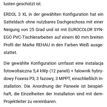
lus­ten ge­schützt ist.
ERDOL 3 XL in der ge­wähl­ten Kon­fi­gu­ra­ti­on hat ein
Sat­tel­dach ohne nutz­ba­res Dach­ge­schoss mit einer
Nei­gung von 25 Grad und ist mit EU­RO­CO­LOR SYN­
EGO PVC-Tisch­ler­ar­bei­ten auf einem 80 mm brei­ten
Pro­fil der Marke REHAU in den Far­ben Weiß aus­ge­
stat­tet.
Die ge­wähl­te Kon­fi­gu­ra­ti­on um­fasst eine instalac­ja
fo­to­wol­taicz­na 5,4 kWp (12 pa­ne­li) + fa­low­nik hy­bry­
dowy Fo­xess P3, 3 fa­zowy, 3 MPPT, ein­schlie­ß­lich In­
stal­la­ti­on. Die An­ord­nung der Pa­nee­le ist bei­spiel­
haft, die Ein­zel­hei­ten der In­stal­la­ti­on sind mit dem­
Pro­jekt­lei­ter zu ver­ein­ba­ren.