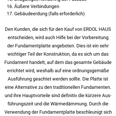
Äußere Verbindungen
Gebäudeerdung (falls erforderlich)
Den Kun­den, die sich für den Kauf von ERDOL HAUS
ent­schei­den, wird auch Hilfe bei der Vor­be­rei­tung
der Fun­da­ment­plat­te an­ge­bo­ten. Dies ist ein sehr
wich­ti­ger Teil der Kon­struk­ti­on, da es sich um das
Fun­da­ment han­delt, auf dem das ge­sam­te Ge­bäu­de
er­rich­tet wird, wes­halb auf eine ord­nungs­ge­mä­ße
Aus­füh­rung ge­ach­tet wer­den soll­te. Die Plat­te ist
eine Al­ter­na­ti­ve zu den tra­di­tio­nel­len Fun­da­men­ten.
und ihre Haupt­vor­tei­le sind de­fi­ni­tiv die kür­ze­re Aus­
füh­rungs­zeit und die Wär­me­däm­mung. Durch die
Ver­wen­dung der Fun­da­ment­plat­te be­schleu­nigt sich