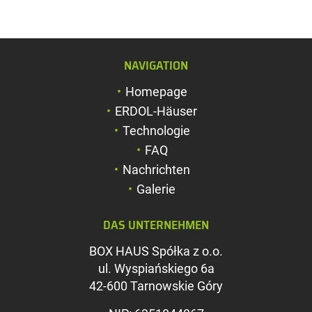
NAVIGATION
Schriftgröße verg
Homepage
Schriftgröße verk
ERDOL-Häuser
Zeichenabstand v
Technologie
FAQ
Zeichenabstand v
Nachrichten
Farben umkehren
Galerie
Graustufen
DAS UNTERNEHMEN
Großer Mauszeig
BOX HAUS Spółka z o.o.
Leseführung
ul. Wyspiańskiego 6a
42-600 Tarnowskie Góry
Links unterstreic