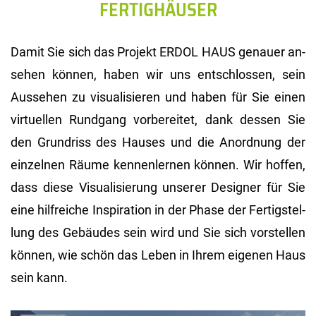
FERTIGHÄUSER
Damit Sie sich das Pro­jekt ERDOL HAUS ge­nau­er an­
se­hen kön­nen, haben wir uns ent­schlos­sen, sein
Aus­se­hen zu vi­sua­li­sie­ren und haben für Sie einen
vir­tu­el­len Rund­gang vor­be­rei­tet, dank des­sen Sie
den Grund­riss des Hau­ses und die An­ord­nung der
ein­zel­nen Räume ken­nen­ler­nen kön­nen. Wir hof­fen,
dass diese Vi­sua­li­sie­rung un­se­rer De­si­gner für Sie
eine hilf­rei­che In­spi­ra­ti­on in der Phase der Fer­tig­stel­
lung des Ge­bäu­des sein wird und Sie sich vor­stel­len
kön­nen, wie schön das Leben in Ihrem ei­ge­nen Haus
sein kann.